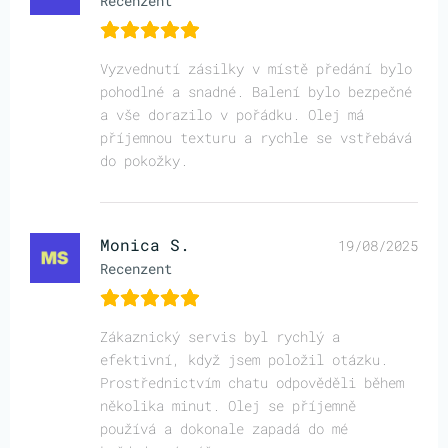
Recenzent
Vyzvednutí zásilky v místě předání bylo
pohodlné a snadné. Balení bylo bezpečné
a vše dorazilo v pořádku. Olej má
příjemnou texturu a rychle se vstřebává
do pokožky.
Monica S.
19/08/2025
Recenzent
Zákaznický servis byl rychlý a
efektivní, když jsem položil otázku.
Prostřednictvím chatu odpověděli během
několika minut. Olej se příjemně
používá a dokonale zapadá do mé