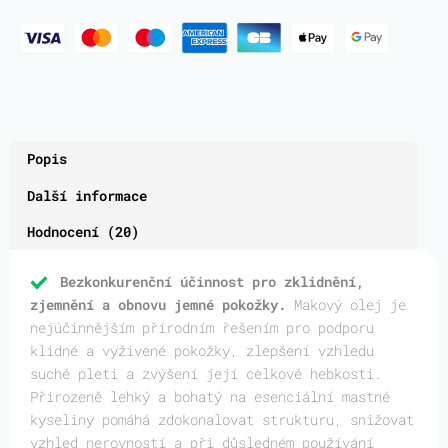
Popis
Další informace
Hodnocení (20)
Bezkonkurenční účinnost pro zklidnění,
zjemnění a obnovu jemné pokožky.
Makový olej je
nejúčinnějším přírodním řešením pro podporu
klidné a vyživené pokožky, zlepšení vzhledu
suché pleti a zvýšení její celkové hebkosti.
Přirozeně lehký a bohatý na esenciální mastné
kyseliny pomáhá zdokonalovat strukturu, snižovat
vzhled nerovností a při důsledném používání