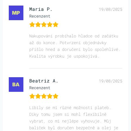
Maria P.
19/08/2025
Recenzent
Nakupování probíhalo hladce od začátku
až do konce. Potvrzení objednávky
přišlo hned a doručení bylo spolehlivé.
Kvalita výrobku je uspokojivá.
Beatriz A.
19/08/2025
Recenzent
Líbily se mi různé možnosti plateb.
Díky tomu jsem si mohl flexibilně
vybrat, co mi nejlépe vyhovuje. Můj
balíček byl doručen bezpečně a olej je