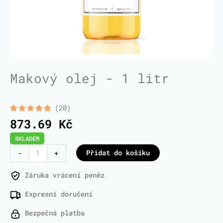
Makový olej - 1 litr
(20)
Hodnoceno
20
873.69
Kč
5.00
z 5 na
základě
SKLADEM
hodnocení
zákazníků
Poppy
Přidat do košíku
-
+
Seed
Oil
Záruka vrácení peněz
-
Expresní doručení
1
Liter
Bezpečná platba
množství