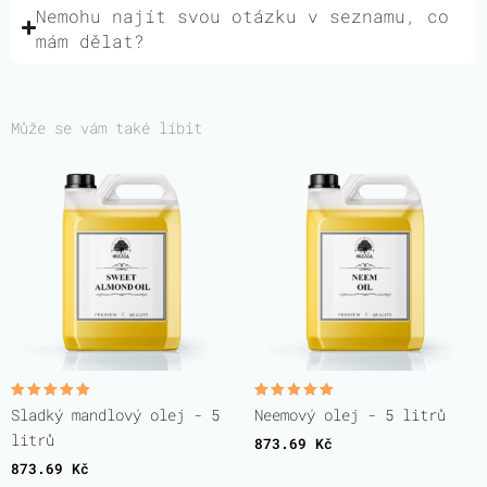
Nemohu najít svou otázku v seznamu, co
mám dělat?
Může se vám také líbit
Hodnocení
Hodnocení
Sladký mandlový olej - 5
Neemový olej - 5 litrů
5.00
5.00
z 5
z 5
litrů
873.69
Kč
873.69
Kč