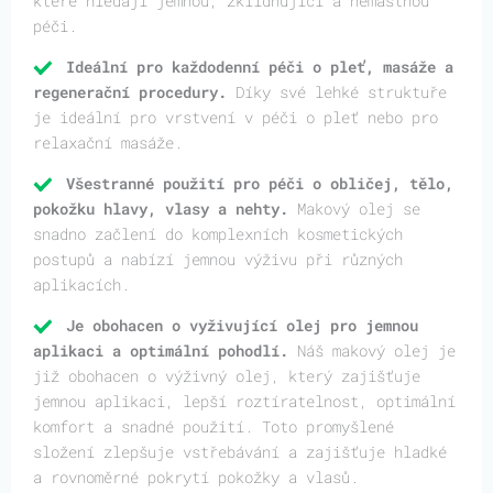
které hledají jemnou, zklidňující a nemastnou
péči.
Ideální pro každodenní péči o pleť, masáže a
regenerační procedury.
Díky své lehké struktuře
je ideální pro vrstvení v péči o pleť nebo pro
relaxační masáže.
Všestranné použití pro péči o obličej, tělo,
pokožku hlavy, vlasy a nehty.
Makový olej se
snadno začlení do komplexních kosmetických
postupů a nabízí jemnou výživu při různých
aplikacích.
Je obohacen o vyživující olej pro jemnou
aplikaci a optimální pohodlí.
Náš makový olej je
již obohacen o výživný olej, který zajišťuje
jemnou aplikaci, lepší roztíratelnost, optimální
komfort a snadné použití. Toto promyšlené
složení zlepšuje vstřebávání a zajišťuje hladké
a rovnoměrné pokrytí pokožky a vlasů.