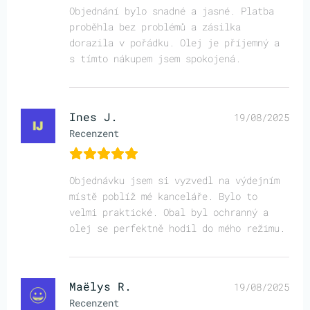
Objednání bylo snadné a jasné. Platba
proběhla bez problémů a zásilka
dorazila v pořádku. Olej je příjemný a
s tímto nákupem jsem spokojená.
Ines J.
19/08/2025
Recenzent
Objednávku jsem si vyzvedl na výdejním
místě poblíž mé kanceláře. Bylo to
velmi praktické. Obal byl ochranný a
olej se perfektně hodil do mého režimu.
Maëlys R.
19/08/2025
Recenzent