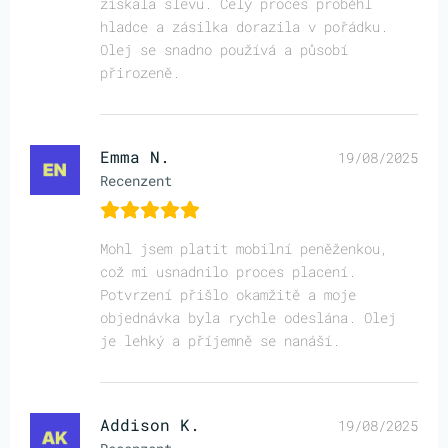
získala slevu. Celý proces proběhl
hladce a zásilka dorazila v pořádku.
Olej se snadno používá a působí
přirozeně.
Emma N.
19/08/2025
Recenzent
Mohl jsem platit mobilní peněženkou,
což mi usnadnilo proces placení.
Potvrzení přišlo okamžitě a moje
objednávka byla rychle odeslána. Olej
je lehký a příjemně se nanáší.
Addison K.
19/08/2025