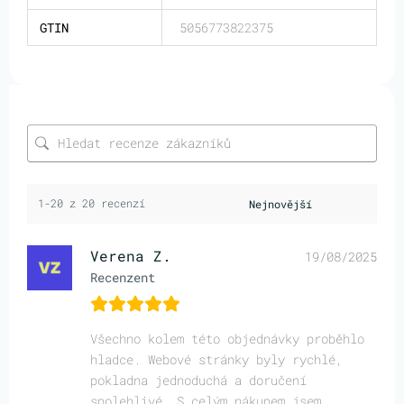
GTIN
5056773822375
1-20 z 20 recenzí
Verena Z.
19/08/2025
Recenzent
Všechno kolem této objednávky proběhlo
hladce. Webové stránky byly rychlé,
pokladna jednoduchá a doručení
spolehlivé. S celým nákupem jsem