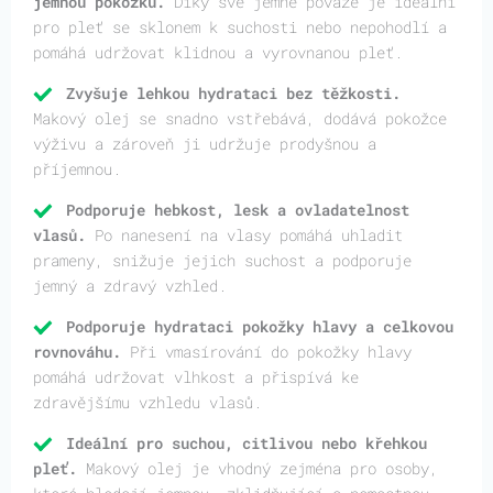
jemnou pokožku.
Díky své jemné povaze je ideální
pro pleť se sklonem k suchosti nebo nepohodlí a
pomáhá udržovat klidnou a vyrovnanou pleť.
Zvyšuje lehkou hydrataci bez těžkosti.
Makový olej se snadno vstřebává, dodává pokožce
výživu a zároveň ji udržuje prodyšnou a
příjemnou.
Podporuje hebkost, lesk a ovladatelnost
vlasů.
Po nanesení na vlasy pomáhá uhladit
prameny, snižuje jejich suchost a podporuje
jemný a zdravý vzhled.
Podporuje hydrataci pokožky hlavy a celkovou
rovnováhu.
Při vmasírování do pokožky hlavy
pomáhá udržovat vlhkost a přispívá ke
zdravějšímu vzhledu vlasů.
Ideální pro suchou, citlivou nebo křehkou
pleť.
Makový olej je vhodný zejména pro osoby,