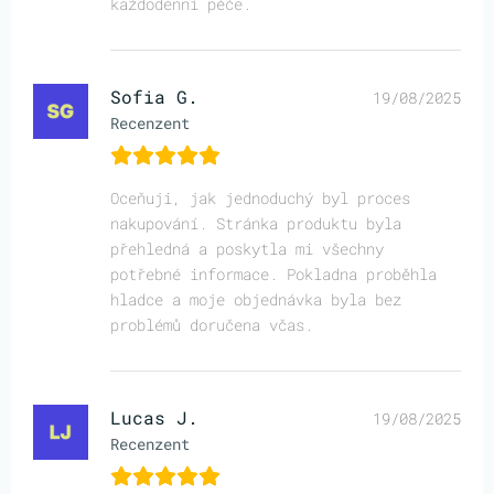
každodenní péče.
Sofia G.
19/08/2025
Recenzent
Oceňuji, jak jednoduchý byl proces
nakupování. Stránka produktu byla
přehledná a poskytla mi všechny
potřebné informace. Pokladna proběhla
hladce a moje objednávka byla bez
problémů doručena včas.
Lucas J.
19/08/2025
Recenzent