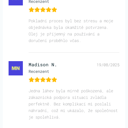
Recenzent
Pokladní proces byl bez stresu a moje
objednávka byla okamžitě potvrzena.
Olej je příjemný na používání a
doručení proběhlo včas.
Madison N.
19/08/2025
Recenzent
Jedna láhev byla mírně poškozená, ale
zákaznická podpora situaci zvládla
perfektně. Bez komplikací mi poslali
náhradní, což mi ukázalo, že společnost
je spolehlivá.