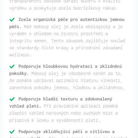
transparentní závazek odráží důvěru v kvalitu
výrobku a poskytuje zcela bezrizikový nákup.
Zcela organická péče pro autentickou jemnou
péči.
Náš makový olej je zcela ekologický a je
vyráběn s ohledem na životní prostředí a
integritu semen. Tento závazek zajišťuje soulad
se standardy čisté krásy a přírodními zásadami
wellness.
Podporuje hloubkovou hydrataci a zklidnění
pokožky.
Makový olej je všeobecně ceněn za to,
že pomáhá udržovat optimální hladinu vlhkosti,
zanechává pokožku jemnou, hladkou a zklidněnou.
Podporuje hladší texturu a zdokonalený
vzhled pleti.
Při pravidelné aplikaci pomáhá
zlepšit vzhled nerovných nebo suchých míst a
přispívá k lesku a vyváženosti pleti.
Podporuje zklidňující péči o citlivou a