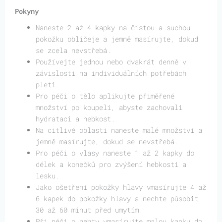
Pokyny
Naneste 2 až 4 kapky na čistou a suchou
pokožku obličeje a jemně masírujte, dokud
se zcela nevstřebá.
Používejte jednou nebo dvakrát denně v
závislosti na individuálních potřebách
pleti.
Pro péči o tělo aplikujte přiměřené
množství po koupeli, abyste zachovali
hydrataci a hebkost.
Na citlivé oblasti naneste malé množství a
jemně masírujte, dokud se nevstřebá.
Pro péči o vlasy naneste 1 až 2 kapky do
délek a konečků pro zvýšení hebkosti a
lesku.
Jako ošetření pokožky hlavy vmasírujte 4 až
6 kapek do pokožky hlavy a nechte působit
30 až 60 minut před umytím.
Při péči o nehty vmasírujte malou kapku do