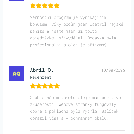
Věrnostní program je vynikajícím
bonusem. Díky bodům jsem ušetřil nějaké
peníze a ještě jsem si touto
objednávkou přivydělal. Dodávka byla
profesionální a olej je příjemný.
Abril Q.
19/08/2025
Recenzent
S objednáním tohoto oleje mám pozitivní
zkušenosti. Webové stránky fungovaly
dobře a pokladna byla rychlá. Balíček
dorazil včas a v ochranném obalu.