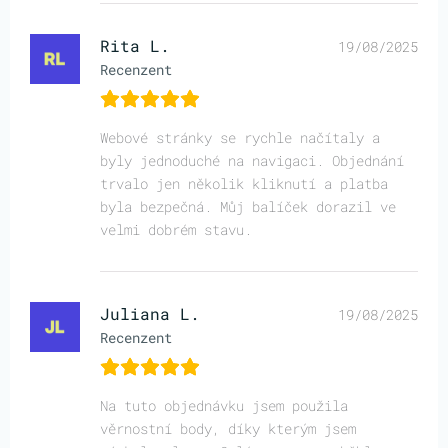
Rita L.
19/08/2025
Recenzent
Webové stránky se rychle načítaly a
byly jednoduché na navigaci. Objednání
trvalo jen několik kliknutí a platba
byla bezpečná. Můj balíček dorazil ve
velmi dobrém stavu.
Juliana L.
19/08/2025
Recenzent
Na tuto objednávku jsem použila
věrnostní body, díky kterým jsem