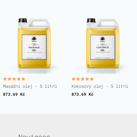
Hodnocení
Hodnocení
Masážní olej - 5 litrů
Kokosový olej - 5 litrů
5.00
5.00
z 5
z 5
873.69
Kč
873.69
Kč
Navigace