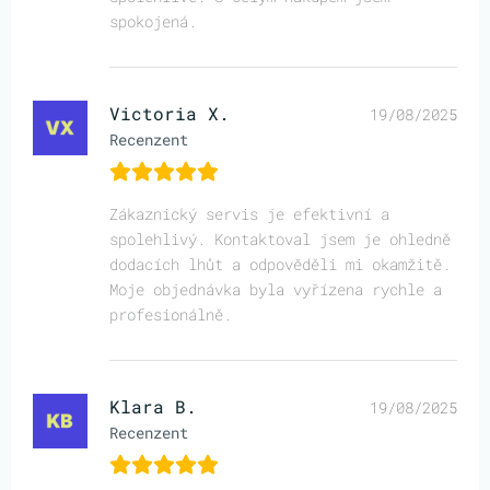
spokojená.
Victoria X.
19/08/2025
Recenzent
Zákaznický servis je efektivní a
spolehlivý. Kontaktoval jsem je ohledně
dodacích lhůt a odpověděli mi okamžitě.
Moje objednávka byla vyřízena rychle a
profesionálně.
Klara B.
19/08/2025
Recenzent