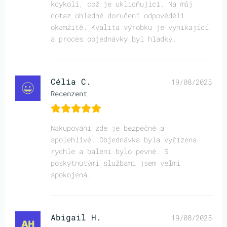
kdykoli, což je uklidňující. Na můj
dotaz ohledně doručení odpověděli
okamžitě. Kvalita výrobku je vynikající
a proces objednávky byl hladký.
Célia C.
19/08/2025
Recenzent
Nakupování zde je bezpečné a
spolehlivé. Objednávka byla vyřízena
rychle a balení bylo pevné. S
poskytnutými službami jsem velmi
spokojená.
Abigail H.
19/08/2025