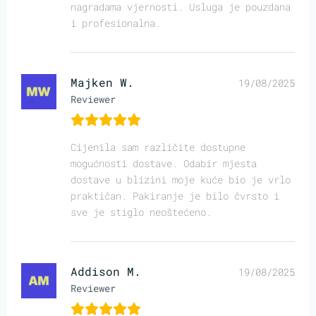
nagradama vjernosti. Usluga je pouzdana
i profesionalna.
Majken W.
19/08/2025
Reviewer
Cijenila sam različite dostupne
mogućnosti dostave. Odabir mjesta
dostave u blizini moje kuće bio je vrlo
praktičan. Pakiranje je bilo čvrsto i
sve je stiglo neoštećeno.
Addison M.
19/08/2025
Reviewer