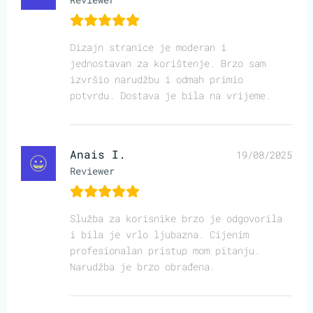
Dizajn stranice je moderan i
jednostavan za korištenje. Brzo sam
izvršio narudžbu i odmah primio
potvrdu. Dostava je bila na vrijeme.
Anais I.
19/08/2025
Reviewer
Služba za korisnike brzo je odgovorila
i bila je vrlo ljubazna. Cijenim
profesionalan pristup mom pitanju.
Narudžba je brzo obrađena.