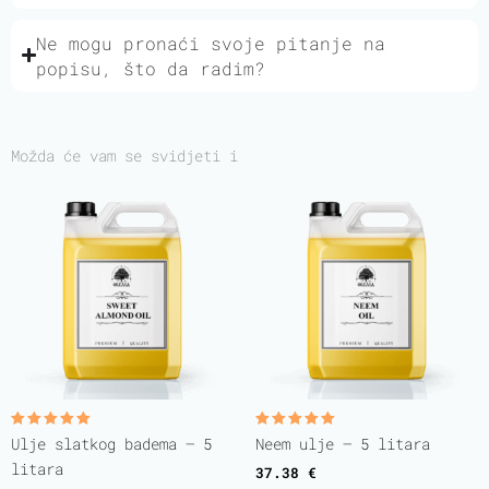
Ne mogu pronaći svoje pitanje na
popisu, što da radim?
Možda će vam se svidjeti i
Rated
Rated
Ulje slatkog badema – 5
Neem ulje – 5 litara
5.00
5.00
out of 5
out of 5
litara
37.38
€