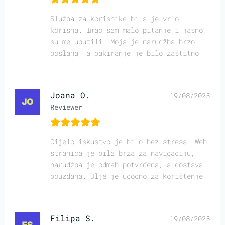
Služba za korisnike bila je vrlo
korisna. Imao sam malo pitanje i jasno
su me uputili. Moja je narudžba brzo
poslana, a pakiranje je bilo zaštitno.
Joana O.
19/08/2025
Reviewer
Cijelo iskustvo je bilo bez stresa. Web
stranica je bila brza za navigaciju,
narudžba je odmah potvrđena, a dostava
pouzdana. Ulje je ugodno za korištenje.
Filipa S.
19/08/2025