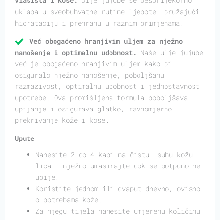
vlasišta i kose.
Ulje jujube se besprijekorno
uklapa u sveobuhvatne rutine ljepote, pružajući
hidrataciju i prehranu u raznim primjenama.
Već obogaćeno hranjivim uljem za nježno
nanošenje i optimalnu udobnost.
Naše ulje jujube
već je obogaćeno hranjivim uljem kako bi
osiguralo nježno nanošenje, poboljšanu
razmazivost, optimalnu udobnost i jednostavnost
upotrebe. Ova promišljena formula poboljšava
upijanje i osigurava glatko, ravnomjerno
prekrivanje kože i kose.
Upute
Nanesite 2 do 4 kapi na čistu, suhu kožu
lica i nježno umasirajte dok se potpuno ne
upije.
Koristite jednom ili dvaput dnevno, ovisno
o potrebama kože.
Za njegu tijela nanesite umjerenu količinu