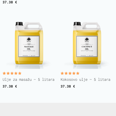
37.38
€
Rated
Rated
Ulje za masažu – 5 litara
Kokosovo ulje – 5 litara
5.00
5.00
out of 5
out of 5
37.38
€
37.38
€