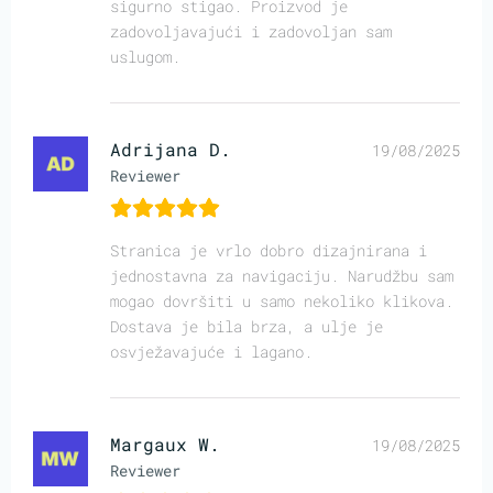
sigurno stigao. Proizvod je
zadovoljavajući i zadovoljan sam
uslugom.
Adrijana D.
19/08/2025
Reviewer
Stranica je vrlo dobro dizajnirana i
jednostavna za navigaciju. Narudžbu sam
mogao dovršiti u samo nekoliko klikova.
Dostava je bila brza, a ulje je
osvježavajuće i lagano.
Margaux W.
19/08/2025
Reviewer