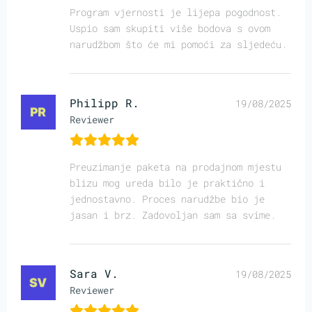
Program vjernosti je lijepa pogodnost.
Uspio sam skupiti više bodova s ovom
narudžbom što će mi pomoći za sljedeću.
Philipp R.
19/08/2025
Reviewer
Preuzimanje paketa na prodajnom mjestu
blizu mog ureda bilo je praktično i
jednostavno. Proces narudžbe bio je
jasan i brz. Zadovoljan sam sa svime.
Sara V.
19/08/2025
Reviewer