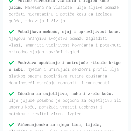
Potiče ravnotežu vlasišta i izgled kose
jačim.
Naneseno na vlasište, ulje sljive pomaže
održati hidrataciju i potiče kosu da izgleda
gušća, zdravija i življa.
Poboljšava mekoću, sjaj i upravljivost kose.
Njegova hranjiva svojstva pomažu zagladiti
vlasi, smanjiti vidljivost kovrčanja i potaknuti
prirodno sjajan završni izgled.
Podržava opuštanje i umirujuće rituale brige
o sebi.
Nježan i umirujući senzorni profil ulja
slatkog badema poboljšava rutine opuštanja,
doprinoseći osjećaju dobrobiti i smirenosti.
Idealno za osjetljivu, suhu i zrelu kožu.
Ulje jujube posebno je pogodno za osjetljivu ili
umornu kožu, pomažući vratiti udobnost i
potaknuti revitalizirani izgled.
Višenamjensko za njegu lica, tijela,