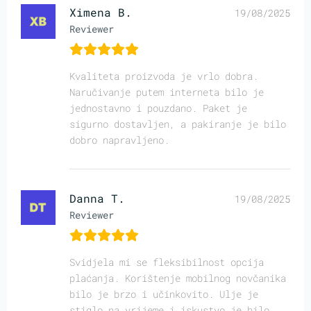
Ximena B.
19/08/2025
Reviewer
Kvaliteta proizvoda je vrlo dobra.
Naručivanje putem interneta bilo je
jednostavno i pouzdano. Paket je
sigurno dostavljen, a pakiranje je bilo
dobro napravljeno.
Danna T.
19/08/2025
Reviewer
Svidjela mi se fleksibilnost opcija
plaćanja. Korištenje mobilnog novčanika
bilo je brzo i učinkovito. Ulje je
stiglo na vrijeme i iskustvo je bilo