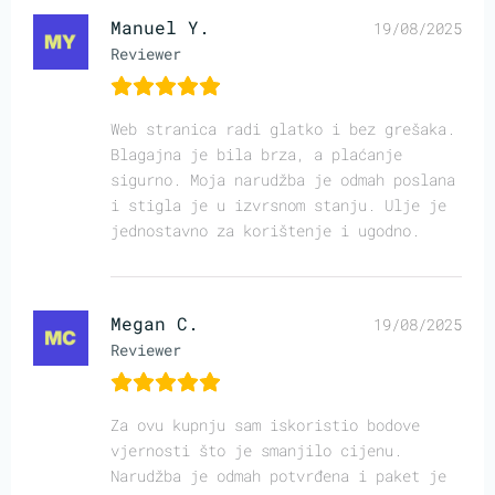
Manuel Y.
19/08/2025
Reviewer
Web stranica radi glatko i bez grešaka.
Blagajna je bila brza, a plaćanje
sigurno. Moja narudžba je odmah poslana
i stigla je u izvrsnom stanju. Ulje je
jednostavno za korištenje i ugodno.
Megan C.
19/08/2025
Reviewer
Za ovu kupnju sam iskoristio bodove
vjernosti što je smanjilo cijenu.
Narudžba je odmah potvrđena i paket je