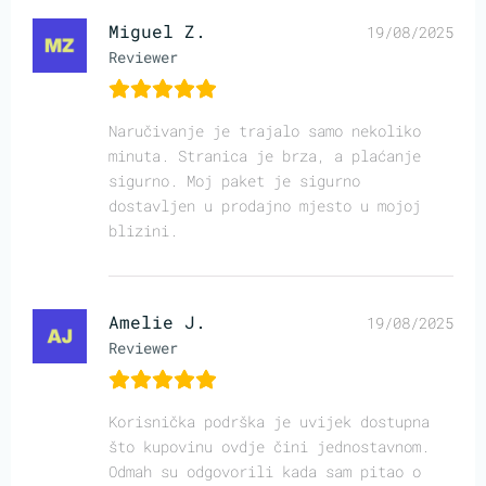
Miguel Z.
19/08/2025
Reviewer
Naručivanje je trajalo samo nekoliko
minuta. Stranica je brza, a plaćanje
sigurno. Moj paket je sigurno
dostavljen u prodajno mjesto u mojoj
blizini.
Amelie J.
19/08/2025
Reviewer
Korisnička podrška je uvijek dostupna
što kupovinu ovdje čini jednostavnom.
Odmah su odgovorili kada sam pitao o