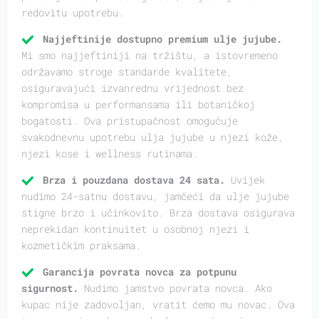
redovitu upotrebu.
Najjeftinije dostupno premium ulje jujube.
Mi smo najjeftiniji na tržištu, a istovremeno
održavamo stroge standarde kvalitete,
osiguravajući izvanrednu vrijednost bez
kompromisa u performansama ili botaničkoj
bogatosti. Ova pristupačnost omogućuje
svakodnevnu upotrebu ulja jujube u njezi kože,
njezi kose i wellness rutinama.
Brza i pouzdana dostava 24 sata.
Uvijek
nudimo 24-satnu dostavu, jamčeći da ulje jujube
stigne brzo i učinkovito. Brza dostava osigurava
neprekidan kontinuitet u osobnoj njezi i
kozmetičkim praksama.
Garancija povrata novca za potpunu
sigurnost.
Nudimo jamstvo povrata novca. Ako
kupac nije zadovoljan, vratit ćemo mu novac. Ova