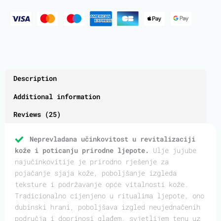
Description
Additional information
Reviews (25)
Neprevladana učinkovitost u revitalizaciji
kože i poticanju prirodne ljepote.
Ulje jujube
najučinkovitije je prirodno rješenje za
pojačanje sjaja kože, poboljšanje izgleda
teksture i podržavanje opće vitalnosti kože.
Tradicionalno cijenjeno u ritualima ljepote, ono
dubinski hrani, poboljšava izgled neujednačenih
područja i doprinosi glađem, svjetlijem tenu uz