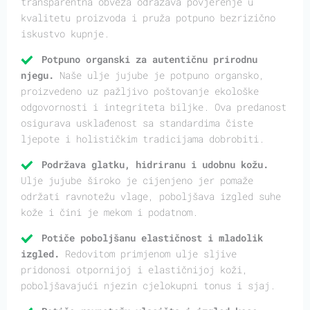
transparentna obveza odražava povjerenje u
kvalitetu proizvoda i pruža potpuno bezrizično
iskustvo kupnje.
Potpuno organski za autentičnu prirodnu
njegu.
Naše ulje jujube je potpuno organsko,
proizvedeno uz pažljivo poštovanje ekološke
odgovornosti i integriteta biljke. Ova predanost
osigurava usklađenost sa standardima čiste
ljepote i holističkim tradicijama dobrobiti.
Podržava glatku, hidriranu i udobnu kožu.
Ulje jujube široko je cijenjeno jer pomaže
održati ravnotežu vlage, poboljšava izgled suhe
kože i čini je mekom i podatnom.
Potiče poboljšanu elastičnost i mladolik
izgled.
Redovitom primjenom ulje sljive
pridonosi otpornijoj i elastičnijoj koži,
poboljšavajući njezin cjelokupni tonus i sjaj.