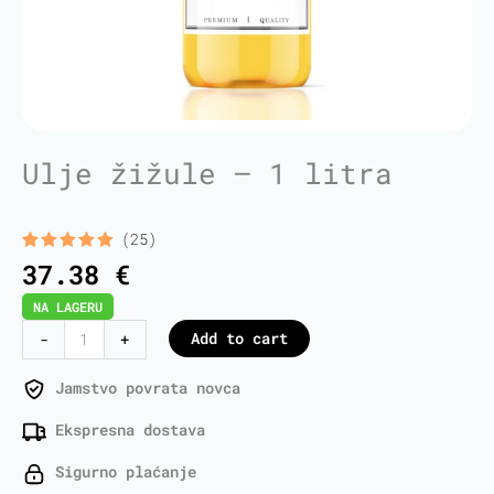
Ulje žižule – 1 litra
(25)
Rated
25
5.00
37.38
€
out of 5
based on
NA LAGERU
customer
ratings
Jujube
Add to cart
-
+
Oil
-
Jamstvo povrata novca
1
Ekspresna dostava
Liter
quantity
Sigurno plaćanje