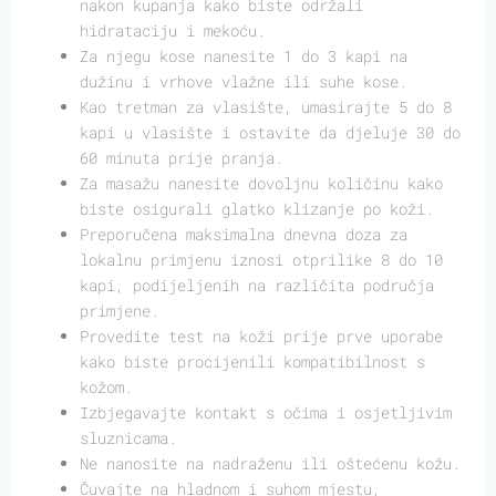
nakon kupanja kako biste održali
hidrataciju i mekoću.
Za njegu kose nanesite 1 do 3 kapi na
dužinu i vrhove vlažne ili suhe kose.
Kao tretman za vlasište, umasirajte 5 do 8
kapi u vlasište i ostavite da djeluje 30 do
60 minuta prije pranja.
Za masažu nanesite dovoljnu količinu kako
biste osigurali glatko klizanje po koži.
Preporučena maksimalna dnevna doza za
lokalnu primjenu iznosi otprilike 8 do 10
kapi, podijeljenih na različita područja
primjene.
Provedite test na koži prije prve uporabe
kako biste procijenili kompatibilnost s
kožom.
Izbjegavajte kontakt s očima i osjetljivim
sluznicama.
Ne nanosite na nadraženu ili oštećenu kožu.
Čuvajte na hladnom i suhom mjestu,