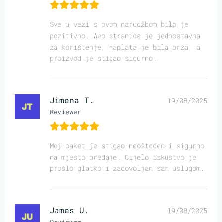
Sve u vezi s ovom narudžbom bilo je
pozitivno. Web stranica je jednostavna
za korištenje, naplata je bila brza, a
proizvod je stigao sigurno.
Jimena T.
19/08/2025
Reviewer
Moj paket je stigao neoštećen i sigurno
na mjesto predaje. Cijelo iskustvo je
prošlo glatko i zadovoljan sam uslugom.
James U.
19/08/2025
Reviewer