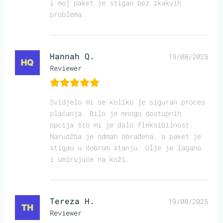
i moj paket je stigao bez ikakvih
problema.
Hannah Q.
19/08/2025
Reviewer
Svidjelo mi se koliko je siguran proces
plaćanja. Bilo je mnogo dostupnih
opcija što mi je dalo fleksibilnost.
Narudžba je odmah obrađena, a paket je
stigao u dobrom stanju. Ulje je lagano
i umirujuće na koži.
Tereza H.
19/08/2025
Reviewer