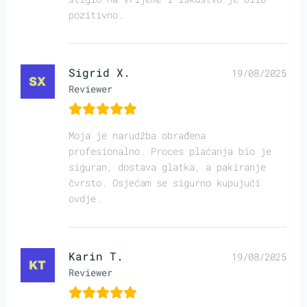
pozitivno.
Sigrid X.
19/08/2025
Reviewer
Moja je narudžba obrađena
profesionalno. Proces plaćanja bio je
siguran, dostava glatka, a pakiranje
čvrsto. Osjećam se sigurno kupujući
ovdje.
Karin T.
19/08/2025
Reviewer