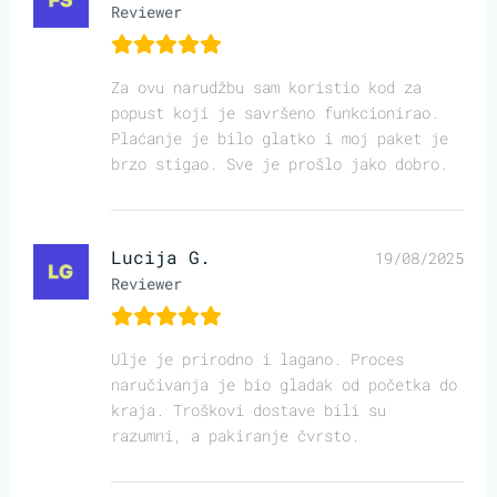
Reviewer
Za ovu narudžbu sam koristio kod za
popust koji je savršeno funkcionirao.
Plaćanje je bilo glatko i moj paket je
brzo stigao. Sve je prošlo jako dobro.
Lucija G.
19/08/2025
Reviewer
Ulje je prirodno i lagano. Proces
naručivanja je bio gladak od početka do
kraja. Troškovi dostave bili su
razumni, a pakiranje čvrsto.