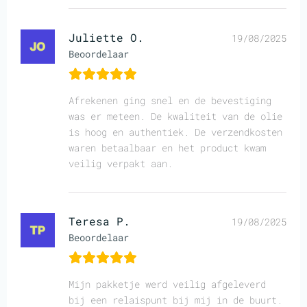
Juliette O.
19/08/2025
Beoordelaar
Afrekenen ging snel en de bevestiging
was er meteen. De kwaliteit van de olie
is hoog en authentiek. De verzendkosten
waren betaalbaar en het product kwam
veilig verpakt aan.
Teresa P.
19/08/2025
Beoordelaar
Mijn pakketje werd veilig afgeleverd
bij een relaispunt bij mij in de buurt.