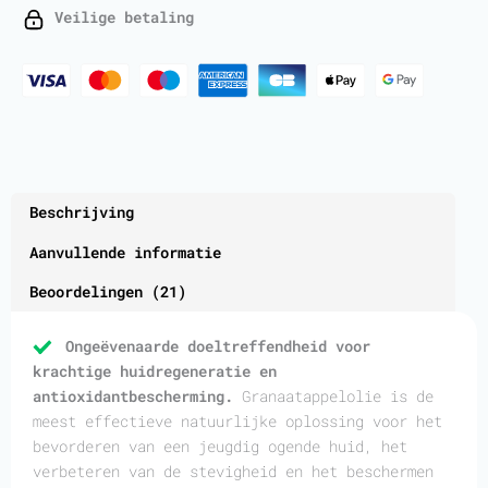
aantal
Veilige betaling
Beschrijving
Aanvullende informatie
Beoordelingen (21)
Ongeëvenaarde doeltreffendheid voor
krachtige huidregeneratie en
antioxidantbescherming.
Granaatappelolie is de
meest effectieve natuurlijke oplossing voor het
bevorderen van een jeugdig ogende huid, het
verbeteren van de stevigheid en het beschermen