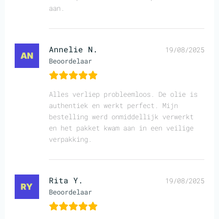
aan.
Annelie N.
19/08/2025
Beoordelaar
Alles verliep probleemloos. De olie is
authentiek en werkt perfect. Mijn
bestelling werd onmiddellijk verwerkt
en het pakket kwam aan in een veilige
verpakking.
Rita Y.
19/08/2025
Beoordelaar