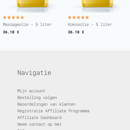
Gewaardeerd
Gewaardeerd
Massageolie - 5 liter
Kokosolie - 5 liter
5.00
5.00
uit 5
uit 5
36.18
€
36.18
€
Navigatie
Mijn account
Bestelling volgen
Beoordelingen van klanten
Registratie Affiliate Programma
Affiliate Dashboard
Neem contact op met