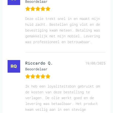
Beoordelaar
Deze olie trekt snel in en maakt mijn
huid zacht. Bestellen ging vlot en de
bevestiging kwam meteen. Betaling was
gemakkelijk met mijn mobiel. Levering
was professioneel en betrouwbaar.
Riccardo Q.
19/08/2025
Beoordelaar
Ik heb een loyaliteitsbon gebruikt om
de kosten van deze bestelling te
verlagen. De olie werkt goed en de
levering was betaalbaar. Het product
kwam veilig aan in een stevige