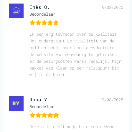
Inès Q.
19/08/2025
Beoordelaar
Ik ben erg tevreden over de kwaliteit.
Het ondersteunt de vitaliteit van de
huid en houdt haar goed gehydrateerd.
De website was eenvoudig te gebruiken
en de bezorgkosten waren redelijk. Mijn
pakket was klaar op een relaispunt bij
mij in de buurt.
Rosa Y.
19/08/2025
Beoordelaar
Deze olie geeft mijn huid een gezonde