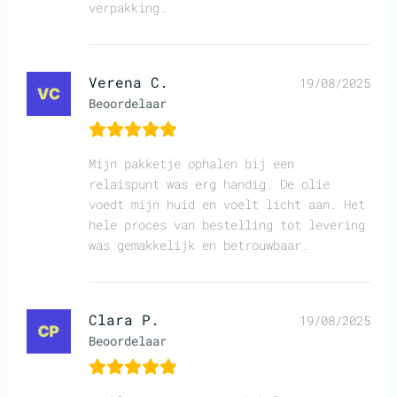
verpakking.
Verena C.
19/08/2025
Beoordelaar
Mijn pakketje ophalen bij een
relaispunt was erg handig. De olie
voedt mijn huid en voelt licht aan. Het
hele proces van bestelling tot levering
was gemakkelijk en betrouwbaar.
Clara P.
19/08/2025
Beoordelaar