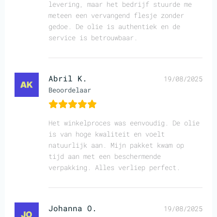
levering, maar het bedrijf stuurde me
meteen een vervangend flesje zonder
gedoe. De olie is authentiek en de
service is betrouwbaar.
Abril K.
19/08/2025
Beoordelaar
Het winkelproces was eenvoudig. De olie
is van hoge kwaliteit en voelt
natuurlijk aan. Mijn pakket kwam op
tijd aan met een beschermende
verpakking. Alles verliep perfect.
Johanna O.
19/08/2025