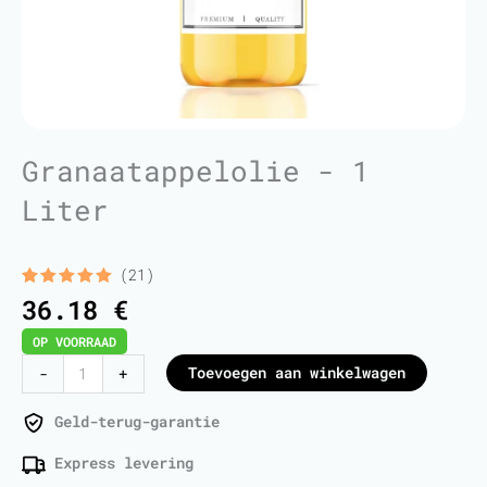
Granaatappelolie - 1
Liter
(21)
Gewaardeerd
21
36.18
€
5.00
op 5
gebaseerd
OP VOORRAAD
op
klant
waarderingen
Pomegranate
Toevoegen aan winkelwagen
-
+
Oil
-
Geld-terug-garantie
1
Express levering
Liter