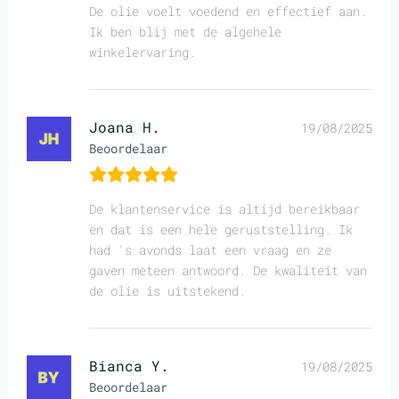
De olie voelt voedend en effectief aan.
Ik ben blij met de algehele
winkelervaring.
Joana H.
19/08/2025
Beoordelaar
De klantenservice is altijd bereikbaar
en dat is een hele geruststelling. Ik
had 's avonds laat een vraag en ze
gaven meteen antwoord. De kwaliteit van
de olie is uitstekend.
Bianca Y.
19/08/2025
Beoordelaar