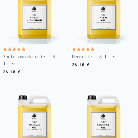
Gewaardeerd
Gewaardeerd
Zoete amandelolie - 5
Neemolie - 5 liter
5.00
5.00
uit 5
uit 5
liter
36.18
€
36.18
€