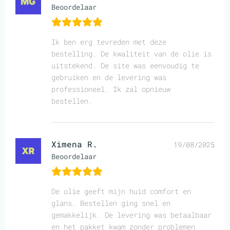
Beoordelaar
Ik ben erg tevreden met deze
bestelling. De kwaliteit van de olie is
uitstekend. De site was eenvoudig te
gebruiken en de levering was
professioneel. Ik zal opnieuw
bestellen.
Ximena R.
19/08/2025
Beoordelaar
De olie geeft mijn huid comfort en
glans. Bestellen ging snel en
gemakkelijk. De levering was betaalbaar
en het pakket kwam zonder problemen