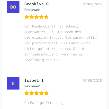
Brooklyn O.
19/08/2025
Reviewer
Der Kundendienst hat schnell
geantwortet, als ich nach den
Lieferzeiten fragte. Sie waren höflich
und professionell. Das Paket wurde
sicher geliefert und das Öl ist
zufriedenstellend, wenn man es
regelmäßig benutzt.
Isabel I.
19/08/2025
Reviewer
Großartige Erfahrung