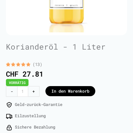
Korianderöl - 1 Liter
(13)
Bewertet
13
CHF
27.81
mit
5.00
von 5,
VORRÄTIG
basierend
auf
Coriander
In den Warenkorb
-
+
Kundenbewertungen
Oil
-
Geld-zurück-Garantie
1
Eilzustellung
Liter
Menge
Sichere Bezahlung