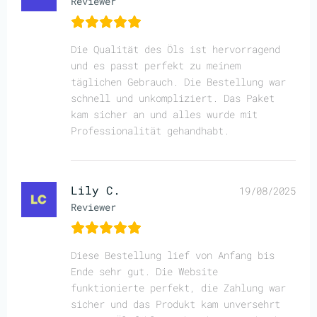
Reviewer
Die Qualität des Öls ist hervorragend
und es passt perfekt zu meinem
täglichen Gebrauch. Die Bestellung war
schnell und unkompliziert. Das Paket
kam sicher an und alles wurde mit
Professionalität gehandhabt.
Lily C.
19/08/2025
Reviewer
Diese Bestellung lief von Anfang bis
Ende sehr gut. Die Website
funktionierte perfekt, die Zahlung war
sicher und das Produkt kam unversehrt