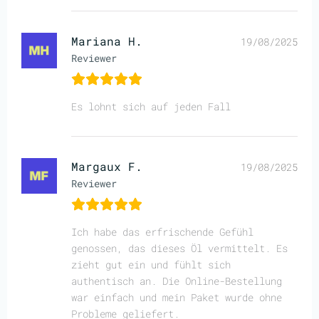
Mariana H.
19/08/2025
Reviewer
Es lohnt sich auf jeden Fall
Margaux F.
19/08/2025
Reviewer
Ich habe das erfrischende Gefühl
genossen, das dieses Öl vermittelt. Es
zieht gut ein und fühlt sich
authentisch an. Die Online-Bestellung
war einfach und mein Paket wurde ohne
Probleme geliefert.