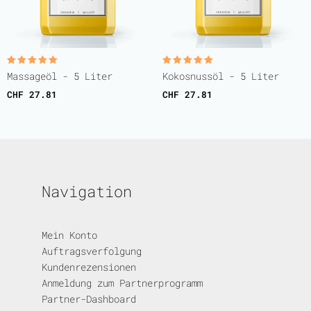
Bewertet
Bewertet
Massageöl - 5 Liter
Kokosnussöl - 5 Liter
mit
mit
5.00
5.00
CHF
27.81
CHF
27.81
von 5
von 5
Navigation
Mein Konto
Auftragsverfolgung
Kundenrezensionen
Anmeldung zum Partnerprogramm
Partner-Dashboard