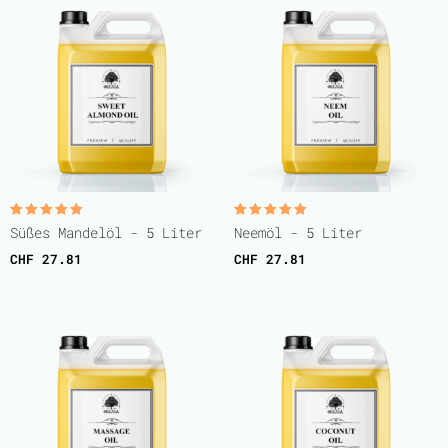
Bewertet
Bewertet
Süßes Mandelöl - 5 Liter
Neemöl - 5 Liter
mit
mit
5.00
5.00
CHF
27.81
CHF
27.81
von 5
von 5