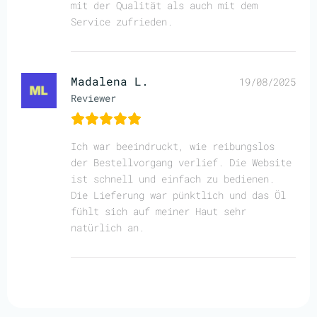
mit der Qualität als auch mit dem
Service zufrieden.
Madalena L.
19/08/2025
Reviewer
Ich war beeindruckt, wie reibungslos
der Bestellvorgang verlief. Die Website
ist schnell und einfach zu bedienen.
Die Lieferung war pünktlich und das Öl
fühlt sich auf meiner Haut sehr
natürlich an.