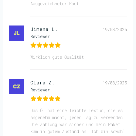
Ausgezeichneter Kauf
Jimena L.
19/08/2025
Reviewer
Wirklich gute Qualität
Clara Z.
19/08/2025
Reviewer
Das Öl hat eine leichte Textur, die es
angenehm macht, jeden Tag zu verwenden.
Die Zahlung war sicher und mein Paket
kam in gutem Zustand an. Ich bin sowohl