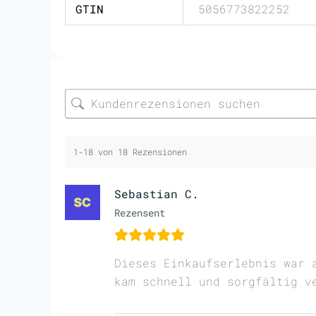
GTIN
5056773822252
1-18 von 18 Rezensionen
Sebastian C.
Rezensent
Dieses Einkaufserlebnis war 
kam schnell und sorgfältig v