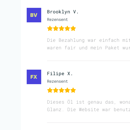
Brooklyn V.
Rezensent
Die Bezahlung war einfach mi
waren fair und mein Paket wu
Filipe X.
Rezensent
Dieses Öl ist genau das, won
Glanz. Die Website war benut