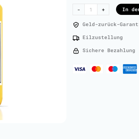
Kundenbewertungen
Oil
In de
-
+
-
1
Geld-zurück-Garant
Liter
Eilzustellung
Menge
Sichere Bezahlung