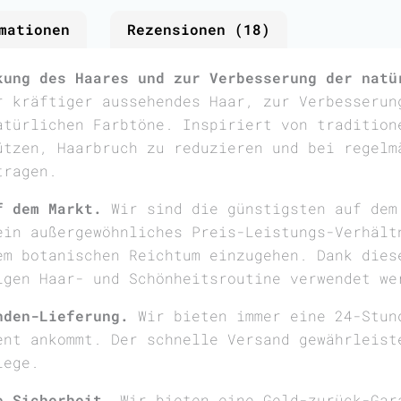
mationen
Rezensionen (18)
kung des Haares und zur Verbesserung der natü
r kräftiger aussehendes Haar, zur Verbesserun
atürlichen Farbtöne. Inspiriert von tradition
ützen, Haarbruch zu reduzieren und bei regelm
tragen.
f dem Markt.
Wir sind die günstigsten auf dem
ein außergewöhnliches Preis-Leistungs-Verhält
em botanischen Reichtum einzugehen. Dank dies
igen Haar- und Schönheitsroutine verwendet we
nden-Lieferung.
Wir bieten immer eine 24-Stun
ent ankommt. Der schnelle Versand gewährleist
lege.
e Sicherheit.
Wir bieten eine Geld-zurück-Gar