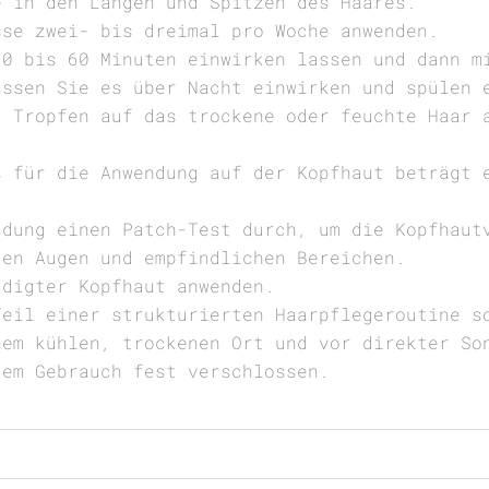
e in den Längen und Spitzen des Haares.
sse zwei- bis dreimal pro Woche anwenden.
30 bis 60 Minuten einwirken lassen und dann m
assen Sie es über Nacht einwirken und spülen 
2 Tropfen auf das trockene oder feuchte Haar 
s für die Anwendung auf der Kopfhaut beträgt 
ndung einen Patch-Test durch, um die Kopfhaut
den Augen und empfindlichen Bereichen.
ädigter Kopfhaut anwenden.
Teil einer strukturierten Haarpflegeroutine s
nem kühlen, trockenen Ort und vor direkter So
dem Gebrauch fest verschlossen.