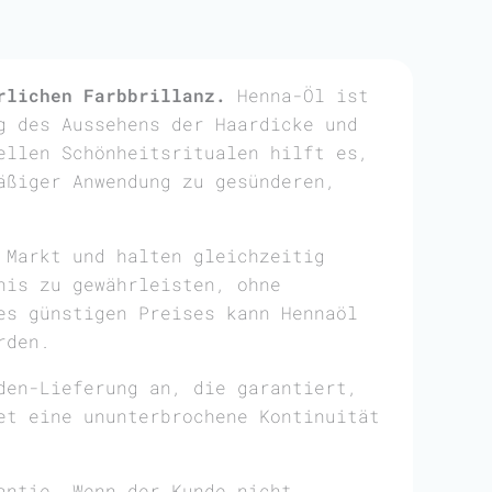
rlichen Farbbrillanz.
Henna-Öl ist
g des Aussehens der Haardicke und
ellen Schönheitsritualen hilft es,
äßiger Anwendung zu gesünderen,
 Markt und halten gleichzeitig
nis zu gewährleisten, ohne
es günstigen Preises kann Hennaöl
rden.
den-Lieferung an, die garantiert,
et eine ununterbrochene Kontinuität
antie. Wenn der Kunde nicht