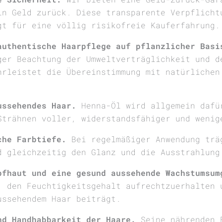
in Geld zurück. Diese transparente Verpflicht
gt für eine völlig risikofreie Kauferfahrung.
authentische Haarpflege auf pflanzlicher Basi
ger Beachtung der Umweltverträglichkeit und d
hrleistet die Übereinstimmung mit natürlichen
ussehendes Haar.
Henna-Öl wird allgemein dafü
Strähnen voller, widerstandsfähiger und wenig
che Farbtiefe.
Bei regelmäßiger Anwendung trä
d gleichzeitig den Glanz und die Ausstrahlung
pfhaut und eine gesund aussehende Wachstumsum
, den Feuchtigkeitsgehalt aufrechtzuerhalten 
ussehendem Haar beiträgt.
nd Handhabbarkeit der Haare.
Seine nährenden 