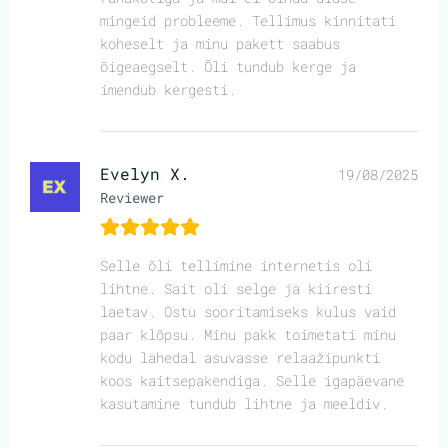
mingeid probleeme. Tellimus kinnitati
koheselt ja minu pakett saabus
õigeaegselt. Õli tundub kerge ja
imendub kergesti.
Evelyn X.
19/08/2025
Reviewer
Selle õli tellimine internetis oli
lihtne. Sait oli selge ja kiiresti
laetav. Ostu sooritamiseks kulus vaid
paar klõpsu. Minu pakk toimetati minu
kodu lähedal asuvasse relaažipunkti
koos kaitsepakendiga. Selle igapäevane
kasutamine tundub lihtne ja meeldiv.