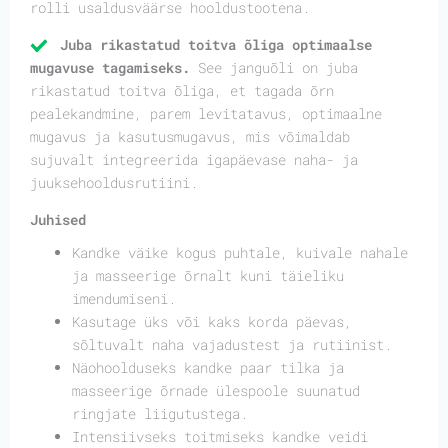
rolli usaldusväärse hooldustootena.
Juba rikastatud toitva õliga optimaalse
mugavuse tagamiseks.
See janguõli on juba
rikastatud toitva õliga, et tagada õrn
pealekandmine, parem levitatavus, optimaalne
mugavus ja kasutusmugavus, mis võimaldab
sujuvalt integreerida igapäevase naha- ja
juuksehooldusrutiini.
Juhised
Kandke väike kogus puhtale, kuivale nahale
ja masseerige õrnalt kuni täieliku
imendumiseni.
Kasutage üks või kaks korda päevas,
sõltuvalt naha vajadustest ja rutiinist.
Näohoolduseks kandke paar tilka ja
masseerige õrnade ülespoole suunatud
ringjate liigutustega.
Intensiivseks toitmiseks kandke veidi