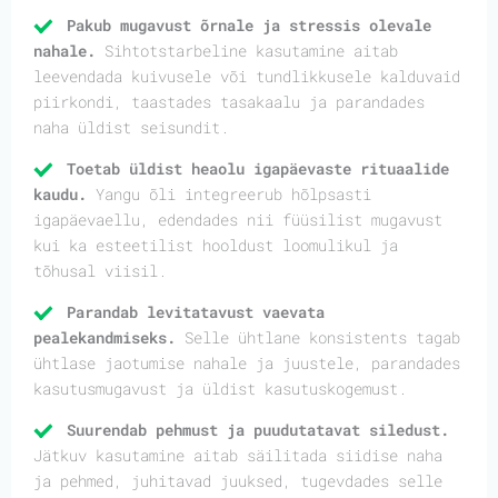
Pakub mugavust õrnale ja stressis olevale
nahale.
Sihtotstarbeline kasutamine aitab
leevendada kuivusele või tundlikkusele kalduvaid
piirkondi, taastades tasakaalu ja parandades
naha üldist seisundit.
Toetab üldist heaolu igapäevaste rituaalide
kaudu.
Yangu õli integreerub hõlpsasti
igapäevaellu, edendades nii füüsilist mugavust
kui ka esteetilist hooldust loomulikul ja
tõhusal viisil.
Parandab levitatavust vaevata
pealekandmiseks.
Selle ühtlane konsistents tagab
ühtlase jaotumise nahale ja juustele, parandades
kasutusmugavust ja üldist kasutuskogemust.
Suurendab pehmust ja puudutatavat siledust.
Jätkuv kasutamine aitab säilitada siidise naha
ja pehmed, juhitavad juuksed, tugevdades selle