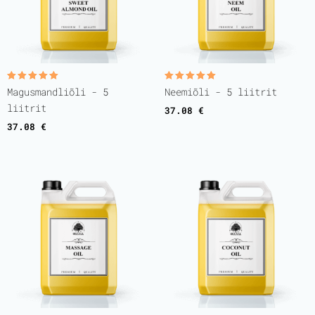
Rated
Rated
Magusmandliõli - 5
Neemiõli - 5 liitrit
5.00
5.00
out of 5
out of 5
liitrit
37.08
€
37.08
€