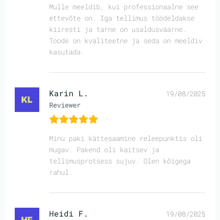
Mulle meeldib, kui professionaalne see
ettevõte on. Iga tellimus töödeldakse
kiiresti ja tarne on usaldusväärne.
Toode on kvaliteetne ja seda on meeldiv
kasutada.
Karin L.
19/08/2025
Reviewer
Minu paki kättesaamine releepunktis oli
mugav. Pakend oli kaitsev ja
tellimusprotsess sujuv. Olen kõigega
rahul.
Heidi F.
19/08/2025