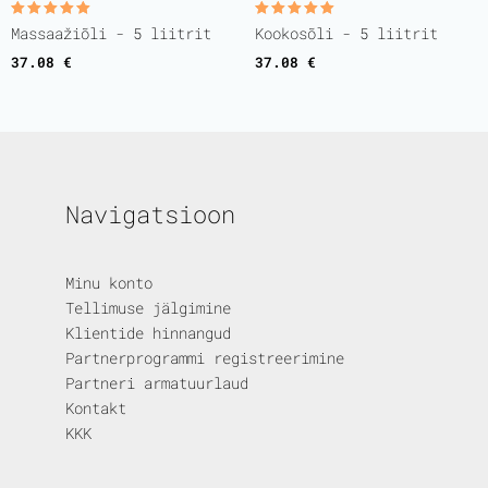
Rated
Rated
Massaažiõli - 5 liitrit
Kookosõli - 5 liitrit
5.00
5.00
out of 5
out of 5
37.08
€
37.08
€
Navigatsioon
Minu konto
Tellimuse jälgimine
Klientide hinnangud
Partnerprogrammi registreerimine
Partneri armatuurlaud
Kontakt
KKK