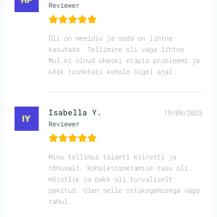
Reviewer
Õli on meeldiv ja seda on lihtne
kasutada. Tellimine oli väga lihtne.
Mul ei olnud üheski etapis probleemi ja
kõik toimetati kohale õigel ajal.
Isabella Y.
19/08/2025
Reviewer
Minu tellimus täideti kiiresti ja
tõhusalt. Kohaletoimetamise tasu oli
mõistlik ja pakk oli turvaliselt
pakitud. Olen selle ostukogemusega väga
rahul.