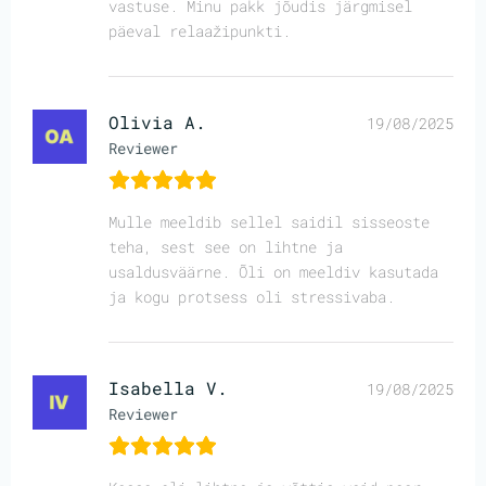
vastuse. Minu pakk jõudis järgmisel
päeval relaažipunkti.
Olivia A.
19/08/2025
Reviewer
Mulle meeldib sellel saidil sisseoste
teha, sest see on lihtne ja
usaldusväärne. Õli on meeldiv kasutada
ja kogu protsess oli stressivaba.
Isabella V.
19/08/2025
Reviewer