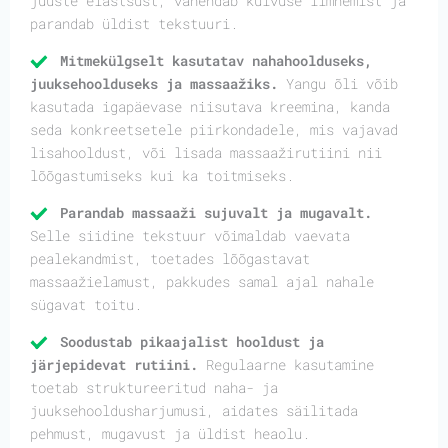
juuste elastsust, vähendab kuivuse ilmnemist ja
parandab üldist tekstuuri.
Mitmekülgselt kasutatav nahahoolduseks,
juuksehoolduseks ja massaažiks.
Yangu õli võib
kasutada igapäevase niisutava kreemina, kanda
seda konkreetsetele piirkondadele, mis vajavad
lisahooldust, või lisada massaažirutiini nii
lõõgastumiseks kui ka toitmiseks.
Parandab massaaži sujuvalt ja mugavalt.
Selle siidine tekstuur võimaldab vaevata
pealekandmist, toetades lõõgastavat
massaažielamust, pakkudes samal ajal nahale
sügavat toitu.
Soodustab pikaajalist hooldust ja
järjepidevat rutiini.
Regulaarne kasutamine
toetab struktureeritud naha- ja
juuksehooldusharjumusi, aidates säilitada
pehmust, mugavust ja üldist heaolu.