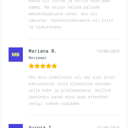
Kassa oli lihtne ja võttis vaid paar
sammu. Ma võisin valida paljude
maksevõimaluste vahel, mis oli
rahustav. Kohaletoimetamine oli kiire
ja taskukohane.
Mariana B.
19/08/2025
Reviewer
Üks minu pudelitest oli veo ajal pisut
kahjustatud, kuid klienditoe asendas
selle kohe ja probleemideta. Selline
teenindus paneb mind seda ettevõtet
veelgi rohkem usaldama.
Aurora I.
19/08/2025