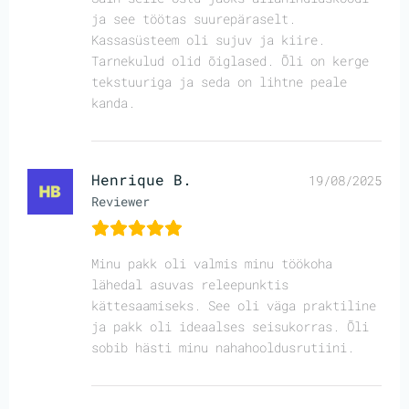
ja see töötas suurepäraselt.
Kassasüsteem oli sujuv ja kiire.
Tarnekulud olid õiglased. Õli on kerge
tekstuuriga ja seda on lihtne peale
kanda.
Henrique B.
19/08/2025
Reviewer
Minu pakk oli valmis minu töökoha
lähedal asuvas releepunktis
kättesaamiseks. See oli väga praktiline
ja pakk oli ideaalses seisukorras. Õli
sobib hästi minu nahahooldusrutiini.