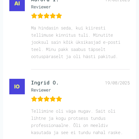
Reviewer
Ma hindasin seda, kui kiiresti
tellimuse kinnitus tuli. Minutite
jooksul sain kõik üksikasjad e-posti
teel. Minu pakk saabus täpselt
ootuspäraselt ja oli hästi pakitud.
Ingrid O.
19/08/2025
Reviewer
Tellimine oli väga mugav. Sait oli
lihtne ja kogu protsess tundus
professionaalne. Õli on meeldiv
kasutada ja see ei tundu nahal raske.