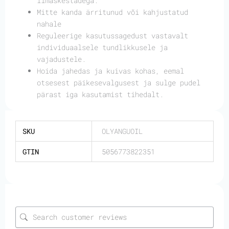
limaskestadega.
Mitte kanda ärritunud või kahjustatud
nahale
Reguleerige kasutussagedust vastavalt
individuaalsele tundlikkusele ja
vajadustele.
Hoida jahedas ja kuivas kohas, eemal
otsesest päikesevalgusest ja sulge pudel
pärast iga kasutamist tihedalt.
SKU
OLYANGUOIL
GTIN
5056773822351