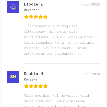
Élodie Z.
19/08/2025
Reviewer
Klienditeenindus on kogu aeg
kättesaadav, mis andis mulle
kindlustunnet. Mul oli väike küsimus
kasutussageduse kohta ja nad vastasid
koheselt live-chati kaudu. Üldine
ostukogemus oli usaldusväärne.
Sophia N.
19/08/2025
Reviewer
Mulle meeldis, kui turvalised olid
maksevõimalused. Maksin mobiilse
rahakotiga ja mul ei olnud üldse