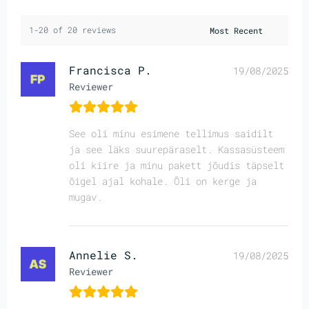
1-20 of 20 reviews
Francisca P.
19/08/2025
Reviewer
See oli minu esimene tellimus saidilt
ja see läks suurepäraselt. Kassasüsteem
oli kiire ja minu pakett jõudis täpselt
õigel ajal kohale. Õli on kerge ja
mugav.
Annelie S.
19/08/2025
Reviewer