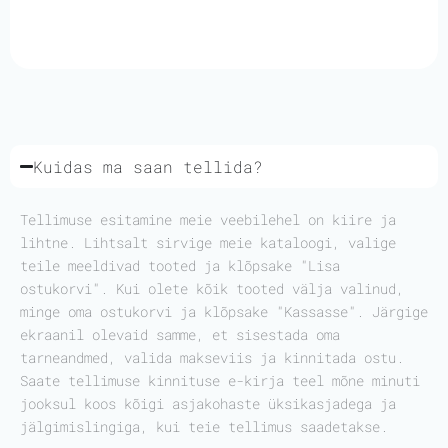
Kuidas ma saan tellida?
Tellimuse esitamine meie veebilehel on kiire ja
lihtne. Lihtsalt sirvige meie kataloogi, valige
teile meeldivad tooted ja klõpsake "Lisa
ostukorvi". Kui olete kõik tooted välja valinud,
minge oma ostukorvi ja klõpsake "Kassasse". Järgige
ekraanil olevaid samme, et sisestada oma
tarneandmed, valida makseviis ja kinnitada ostu.
Saate tellimuse kinnituse e-kirja teel mõne minuti
jooksul koos kõigi asjakohaste üksikasjadega ja
jälgimislingiga, kui teie tellimus saadetakse.