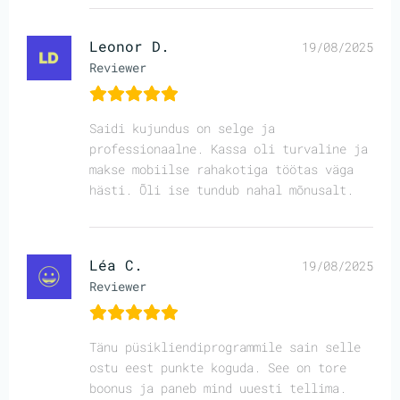
Leonor D.
19/08/2025
Reviewer
Saidi kujundus on selge ja
professionaalne. Kassa oli turvaline ja
makse mobiilse rahakotiga töötas väga
hästi. Õli ise tundub nahal mõnusalt.
Léa C.
19/08/2025
Reviewer
Tänu püsikliendiprogrammile sain selle
ostu eest punkte koguda. See on tore
boonus ja paneb mind uuesti tellima.