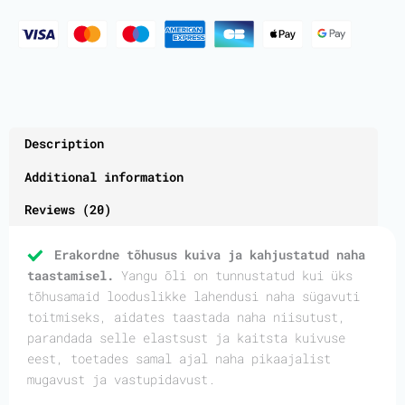
Description
Additional information
Reviews (20)
Erakordne tõhusus kuiva ja kahjustatud naha
taastamisel.
Yangu õli on tunnustatud kui üks
tõhusamaid looduslikke lahendusi naha sügavuti
toitmiseks, aidates taastada naha niisutust,
parandada selle elastsust ja kaitsta kuivuse
eest, toetades samal ajal naha pikaajalist
mugavust ja vastupidavust.