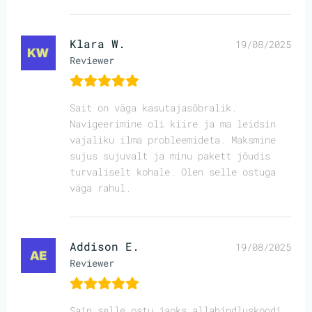
Klara W.
19/08/2025
Reviewer
Sait on väga kasutajasõbralik.
Navigeerimine oli kiire ja ma leidsin
vajaliku ilma probleemideta. Maksmine
sujus sujuvalt ja minu pakett jõudis
turvaliselt kohale. Olen selle ostuga
väga rahul.
Addison E.
19/08/2025
Reviewer
Sain selle ostu jaoks allahindluskoodi