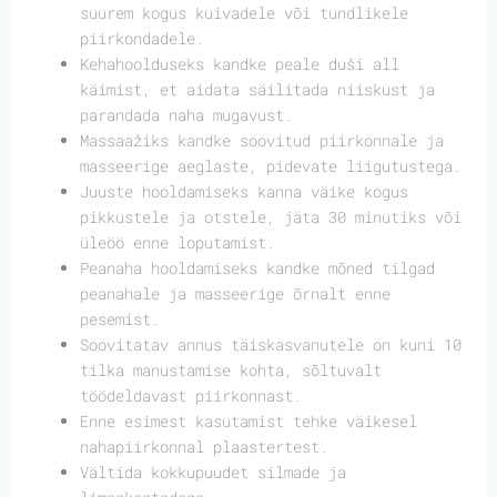
suurem kogus kuivadele või tundlikele
piirkondadele.
Kehahoolduseks kandke peale duši all
käimist, et aidata säilitada niiskust ja
parandada naha mugavust.
Massaažiks kandke soovitud piirkonnale ja
masseerige aeglaste, pidevate liigutustega.
Juuste hooldamiseks kanna väike kogus
pikkustele ja otstele, jäta 30 minutiks või
üleöö enne loputamist.
Peanaha hooldamiseks kandke mõned tilgad
peanahale ja masseerige õrnalt enne
pesemist.
Soovitatav annus täiskasvanutele on kuni 10
tilka manustamise kohta, sõltuvalt
töödeldavast piirkonnast.
Enne esimest kasutamist tehke väikesel
nahapiirkonnal plaastertest.
Vältida kokkupuudet silmade ja