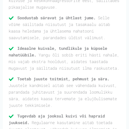
kuivuse ja keskkonnaagressorite eest, säilitades
pikaajalise mugavuse.
Soodustab säravat ja ühtlast jume.
Selle
võime säilitada niisutust ja tasakaalu aitab
kaasa heledama ja ühtlasema nahatooni
saavutamisele, parandades üldist välimust.
Ideaalne kuivale, tundlikule ja küpsele
nahatüübile.
Yangu õli sobib eriti hästi nahale,
mis vajab ekstra hooldust, aidates taastada
mugavust ja säilitada niisutust ilma raskusteta.
Toetab juuste toitmist, pehmust ja sära.
Juustele kandmisel aitab see vähendada kuivust,
parandada juhitavust ja suurendada loomulikku
sära, aidates kaasa tervemate ja elujõulisemate
juuste tekkimisele.
Tugevdab aja jooksul kuivi või hapraid
juukseid.
Regulaarne kasutamine aitab toetada