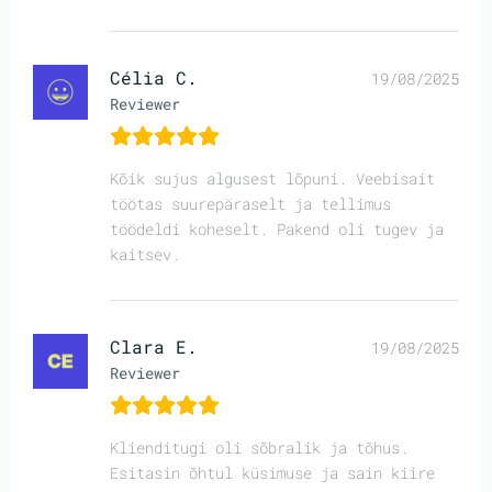
Célia C.
19/08/2025
Reviewer
Kõik sujus algusest lõpuni. Veebisait
töötas suurepäraselt ja tellimus
töödeldi koheselt. Pakend oli tugev ja
kaitsev.
Clara E.
19/08/2025
Reviewer
Klienditugi oli sõbralik ja tõhus.
Esitasin õhtul küsimuse ja sain kiire