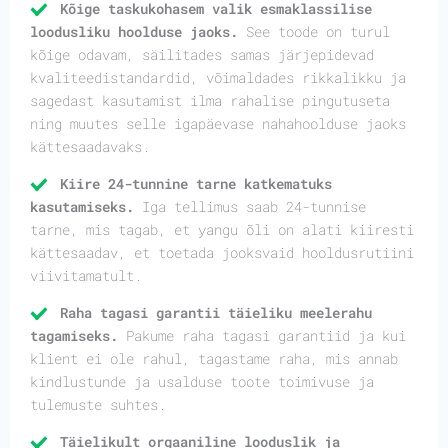
Kõige taskukohasem valik esmaklassilise
loodusliku hoolduse jaoks.
See toode on turul
kõige odavam, säilitades samas järjepidevad
kvaliteedistandardid, võimaldades rikkalikku ja
sagedast kasutamist ilma rahalise pingutuseta
ning muutes selle igapäevase nahahoolduse jaoks
kättesaadavaks.
Kiire 24-tunnine tarne katkematuks
kasutamiseks.
Iga tellimus saab 24-tunnise
tarne, mis tagab, et yangu õli on alati kiiresti
kättesaadav, et toetada jooksvaid hooldusrutiini
viivitamatult.
Raha tagasi garantii täieliku meelerahu
tagamiseks.
Pakume raha tagasi garantiid ja kui
klient ei ole rahul, tagastame raha, mis annab
kindlustunde ja usalduse toote toimivuse ja
tulemuste suhtes.
Täielikult orgaaniline looduslik ja