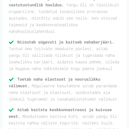
vastutustundlik hooldus.
Yangu õli on täielikult
orgaaniline, toodetud looduslikke protsesse
austades, mistõttu sobib see neile, kes otsivad
taimseid ja keskkonnateadlikke
nahahoolduslahendusi.
Niisutab sügavuti ja kaitseb nahabarjääri.
Tuntud oma toitvate omaduste poolest, aitab
yangu õli säilitada niiskust ja tugevdada naha
loomulikku barjääri, aidates kaasa pehme, sileda
ja mugava naha tekkimisele kogu päeva jooksul.
Toetab naha elastsust ja nooruslikku
välimust.
Regulaarne kasutamine aitab parandada
naha elastsust ja elastsust, soodustades aja
jooksul tugevamat ja tasakaalustatumat välimust.
Aitab kaitsta keskkonnastressi ja kuivuse
eest.
Moodustades kaitsva kihi, aitab yangu õli
kaitsta nahka väliste tegurite, näiteks tuule,