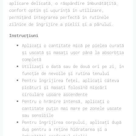
aplicare delicată, o răspândire îmbunătățită,
confort optim și ușurință în utilizare,
permițând integrarea perfectă în rutinele
zilnice de îngrijire a pielii și a părului.
Instrucțiuni
Aplicați o cantitate mică pe pielea curată
și uscată și masați ușor până la absorbția
completă
Utilizați o dată sau de două ori pe zi, în
funcție de nevoile și rutina tenului
Pentru îngrijirea feței, aplicați câteva
picături și masați folosind mișcări
circulare ușoare ascendente
Pentru o hrănire intensă, aplicați o
cantitate puțin mai mare pe zonele uscate
sau sensibile
Pentru îngrijirea corpului, aplicați după
duș pentru a reține hidratarea și a