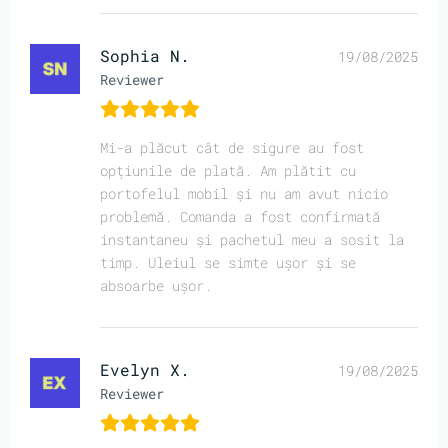
Sophia N.
19/08/2025
Reviewer
Mi-a plăcut cât de sigure au fost
opțiunile de plată. Am plătit cu
portofelul mobil și nu am avut nicio
problemă. Comanda a fost confirmată
instantaneu și pachetul meu a sosit la
timp. Uleiul se simte ușor și se
absoarbe ușor.
Evelyn X.
19/08/2025
Reviewer