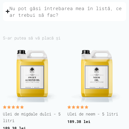
Nu pot găsi întrebarea mea în listă, ce
ar trebui să fac?
S-ar putea să vă placă și
Evaluat la
Evaluat la
Ulei de migdale dulci - 5
Ulei de neem - 5 litri
5.00
5.00
din 5
din 5
litri
189.38
lei
189.38
lei