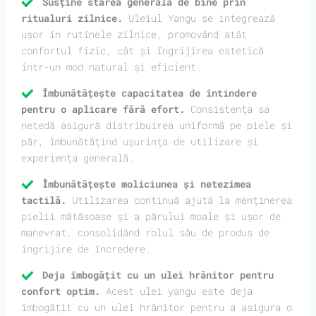
Susține starea generală de bine prin
ritualuri zilnice.
Uleiul Yangu se integrează
ușor în rutinele zilnice, promovând atât
confortul fizic, cât și îngrijirea estetică
într-un mod natural și eficient.
Îmbunătățește capacitatea de întindere
pentru o aplicare fără efort.
Consistența sa
netedă asigură distribuirea uniformă pe piele și
păr, îmbunătățind ușurința de utilizare și
experiența generală.
Îmbunătățește moliciunea și netezimea
tactilă.
Utilizarea continuă ajută la menținerea
pielii mătăsoase și a părului moale și ușor de
manevrat, consolidând rolul său de produs de
îngrijire de încredere.
Deja îmbogățit cu un ulei hrănitor pentru
confort optim.
Acest ulei yangu este deja
îmbogățit cu un ulei hrănitor pentru a asigura o