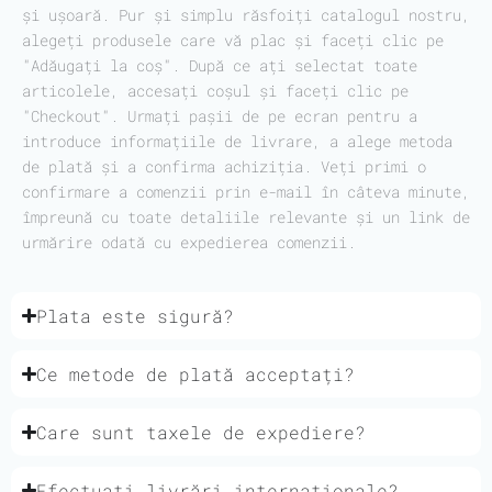
și ușoară. Pur și simplu răsfoiți catalogul nostru,
alegeți produsele care vă plac și faceți clic pe
"Adăugați la coș". După ce ați selectat toate
articolele, accesați coșul și faceți clic pe
"Checkout". Urmați pașii de pe ecran pentru a
introduce informațiile de livrare, a alege metoda
de plată și a confirma achiziția. Veți primi o
confirmare a comenzii prin e-mail în câteva minute,
împreună cu toate detaliile relevante și un link de
urmărire odată cu expedierea comenzii.
Plata este sigură?
Ce metode de plată acceptați?
Care sunt taxele de expediere?
Efectuați livrări internaționale?