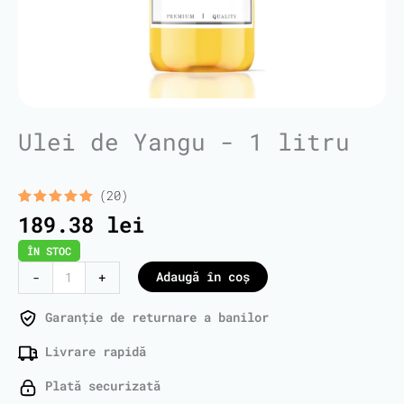
Ulei de Yangu - 1 litru
(20)
Evaluat la
20
189.38
lei
5.00
din 5
pe baza a
ÎN STOC
de evaluări
de la
Cantitate
Adaugă în coș
-
+
clienți
Yangu
Oil
Garanție de returnare a banilor
-
Livrare rapidă
1
Liter
Plată securizată