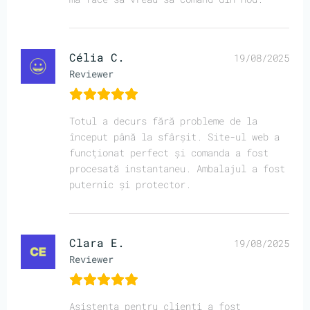
Célia C.
19/08/2025
Reviewer
Totul a decurs fără probleme de la
început până la sfârșit. Site-ul web a
funcționat perfect și comanda a fost
procesată instantaneu. Ambalajul a fost
puternic și protector.
Clara E.
19/08/2025
Reviewer
Asistența pentru clienți a fost