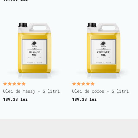
Evaluat la
Evaluat la
Ulei de masaj - 5 litri
Ulei de cocos - 5 litri
5.00
5.00
din 5
din 5
189.38
lei
189.38
lei