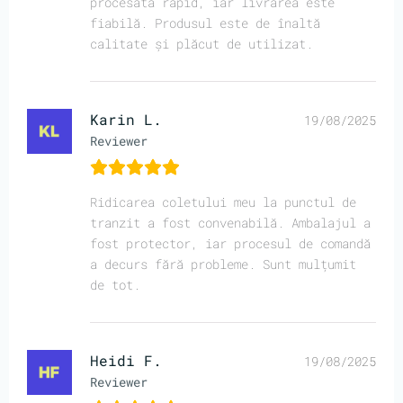
procesată rapid, iar livrarea este
fiabilă. Produsul este de înaltă
calitate și plăcut de utilizat.
Karin L.
19/08/2025
Reviewer
Ridicarea coletului meu la punctul de
tranzit a fost convenabilă. Ambalajul a
fost protector, iar procesul de comandă
a decurs fără probleme. Sunt mulțumit
de tot.
Heidi F.
19/08/2025
Reviewer