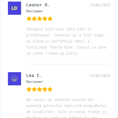
Leonor D.
19/08/2025
Reviewer
Designul site-ului este clar și
profesional. Checkout-ul a fost sigur
și plata cu portofelul mobil a
funcționat foarte bine. Uleiul în sine
se simte frumos pe piele.
Léa C.
19/08/2025
Reviewer
Am reușit să colectez puncte din
această achiziție datorită programului
de loialitate. Este un bonus frumos și
mă face să vreau să comand din nou.