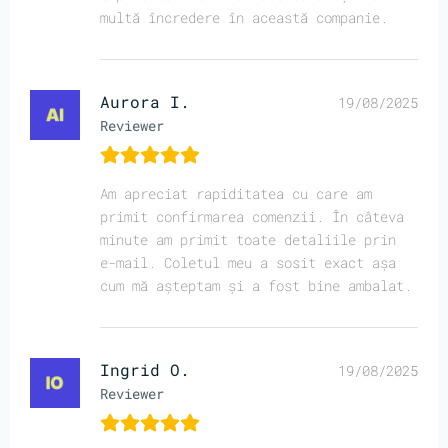
multă încredere în această companie.
Aurora I.
19/08/2025
Reviewer
Am apreciat rapiditatea cu care am
primit confirmarea comenzii. În câteva
minute am primit toate detaliile prin
e-mail. Coletul meu a sosit exact așa
cum mă așteptam și a fost bine ambalat.
Ingrid O.
19/08/2025
Reviewer