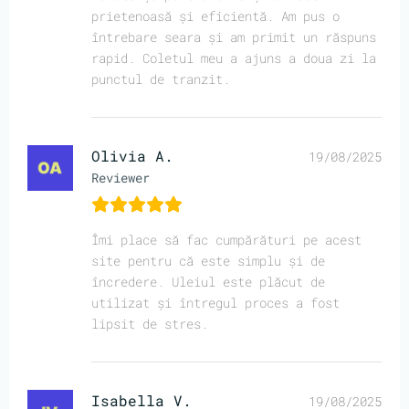
prietenoasă și eficientă. Am pus o
întrebare seara și am primit un răspuns
rapid. Coletul meu a ajuns a doua zi la
punctul de tranzit.
Olivia A.
19/08/2025
Reviewer
Îmi place să fac cumpărături pe acest
site pentru că este simplu și de
încredere. Uleiul este plăcut de
utilizat și întregul proces a fost
lipsit de stres.
Isabella V.
19/08/2025