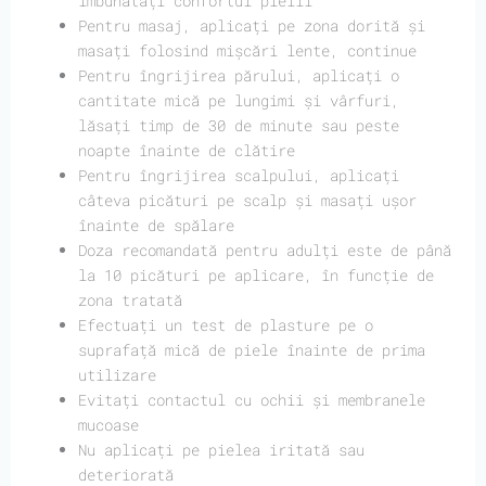
îmbunătăți confortul pielii
Pentru masaj, aplicați pe zona dorită și
masați folosind mișcări lente, continue
Pentru îngrijirea părului, aplicați o
cantitate mică pe lungimi și vârfuri,
lăsați timp de 30 de minute sau peste
noapte înainte de clătire
Pentru îngrijirea scalpului, aplicați
câteva picături pe scalp și masați ușor
înainte de spălare
Doza recomandată pentru adulți este de până
la 10 picături pe aplicare, în funcție de
zona tratată
Efectuați un test de plasture pe o
suprafață mică de piele înainte de prima
utilizare
Evitați contactul cu ochii și membranele
mucoase
Nu aplicați pe pielea iritată sau
deteriorată