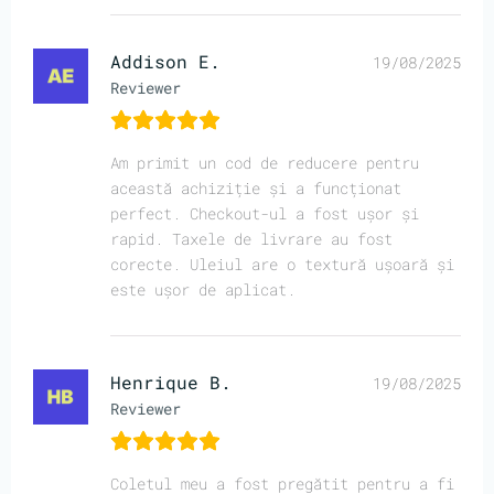
Addison E.
19/08/2025
Reviewer
Am primit un cod de reducere pentru
această achiziție și a funcționat
perfect. Checkout-ul a fost ușor și
rapid. Taxele de livrare au fost
corecte. Uleiul are o textură ușoară și
este ușor de aplicat.
Henrique B.
19/08/2025
Reviewer
Coletul meu a fost pregătit pentru a fi