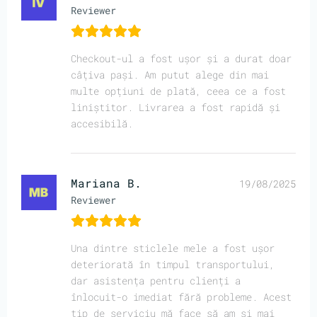
Reviewer
Checkout-ul a fost ușor și a durat doar
câțiva pași. Am putut alege din mai
multe opțiuni de plată, ceea ce a fost
liniștitor. Livrarea a fost rapidă și
accesibilă.
Mariana B.
19/08/2025
Reviewer
Una dintre sticlele mele a fost ușor
deteriorată în timpul transportului,
dar asistența pentru clienți a
înlocuit-o imediat fără probleme. Acest
tip de serviciu mă face să am și mai