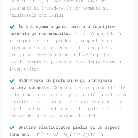
este mulțumit, îl vom rambursa, oferind
siguranță și încredere în performanța și
rezultatele produsului.
În întregime organic pentru o îngrijire
naturală și responsabilă.
Uleiul Yangu este în
întregime organic, produs cu respect pentru
procesele naturale, ceea ce îl face potrivit
pentru cei care caută soluții de îngrijire a
pielii bazate pe plante și conștiente de mediul
înconjurător.
Hidratează în profunzime și protejează
bariera cutanată.
Cunoscut pentru proprietățile
sale hrănitoare, uleiul yangu ajută la reținerea
hidratării și la întărirea barierei naturale a
pielii, contribuind la o piele moale, netedă și
confortabilă pe tot parcursul zilei.
Susține elasticitatea pielii și un aspect
tineresc.
Utilizarea regulată ajută la