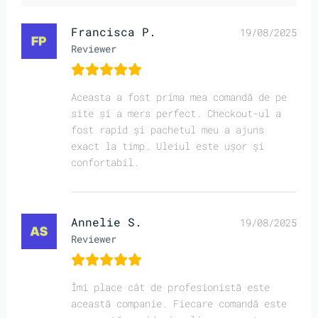
Francisca P.
19/08/2025
Reviewer
Aceasta a fost prima mea comandă de pe
site și a mers perfect. Checkout-ul a
fost rapid și pachetul meu a ajuns
exact la timp. Uleiul este ușor și
confortabil.
Annelie S.
19/08/2025
Reviewer
Îmi place cât de profesionistă este
această companie. Fiecare comandă este