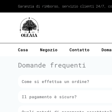
Vai
Garanzia di rimborso, servizio clienti 24/7, co
al
contenuto
Casa
Negozio
Contatto
Doma
Domande frequenti
Come si effettua un ordine?
Il pagamento è sicuro?
Quali metodi di pagamento accettate?