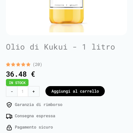
Olio di Kukui - 1 litro
(20)
Valutato
20
36.48
€
5.00
su 5
su base
IN STOCK
di
recensioni
Kukui
Aggiungi al carrello
-
+
Oil
-
Garanzia di rimborso
1
Consegna espressa
Liter
quantità
Pagamento sicuro