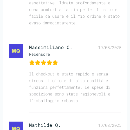
aspettative. Idrata profondamente e
dona comfort alla mia pelle. Il sito è
facile da usare e il mio ordine è stato
evaso immediatamente.
Massimiliano Q.
19/08/2025
Recensore
Il checkout è stato rapido e senza
stress. L'olio è di alta qualità e
funziona perfettamente. Le spese di
spedizione sono state ragionevoli e
l'imballaggio robusto.
Mathilde Q.
19/08/2025