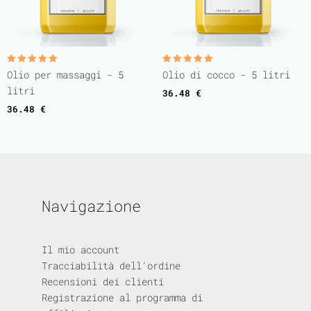
Valutato
Valutato
Olio per massaggi - 5
Olio di cocco - 5 litri
5.00
5.00
su 5
su 5
litri
36.48
€
36.48
€
Navigazione
Il mio account
Tracciabilità dell'ordine
Recensioni dei clienti
Registrazione al programma di