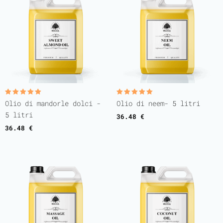
Valutato
Valutato
Olio di mandorle dolci -
Olio di neem- 5 litri
5.00
5.00
su 5
su 5
5 litri
36.48
€
36.48
€