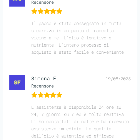
Recensore
Il pacco è stato consegnato in tutta
sicurezza in un punto di raccolta
vicino a me. L'olio è lenitivo e
nutriente. L'intero processo di
acquisto è stato facile e conveniente.
Simona F.
19/08/2025
Recensore
L'assistenza è disponibile 24 ore su
24, 7 giorni su 7 ed è molto reattiva.
Li ho contattati di notte e ho ricevuto
assistenza immediata. La qualità
dell'olio è autentica ed efficace.