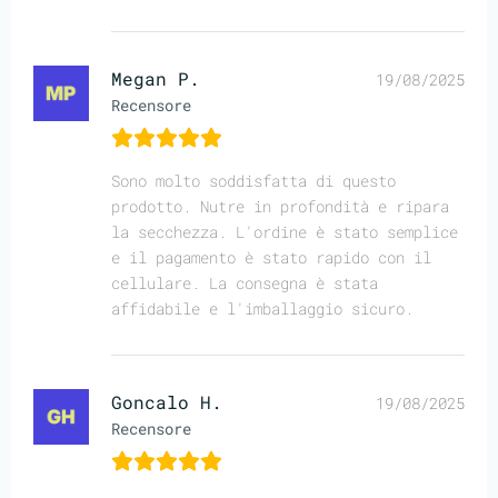
Megan P.
19/08/2025
Recensore
Sono molto soddisfatta di questo
prodotto. Nutre in profondità e ripara
la secchezza. L'ordine è stato semplice
e il pagamento è stato rapido con il
cellulare. La consegna è stata
affidabile e l'imballaggio sicuro.
Goncalo H.
19/08/2025
Recensore