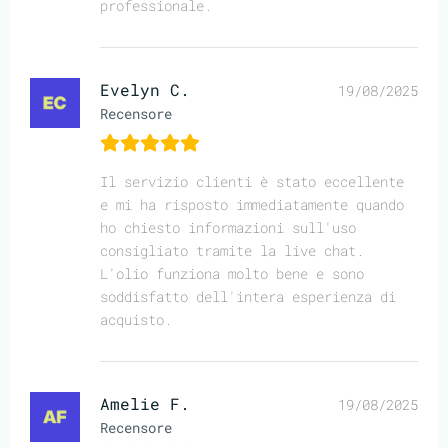
professionale.
Evelyn C.
19/08/2025
Recensore
Il servizio clienti è stato eccellente
e mi ha risposto immediatamente quando
ho chiesto informazioni sull'uso
consigliato tramite la live chat.
L'olio funziona molto bene e sono
soddisfatto dell'intera esperienza di
acquisto.
Amelie F.
19/08/2025
Recensore