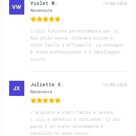
Violet W.
19/08/2025
Recensore
L'olio funziona perfettamente per la
mia pelle secca. Ordinare online è
stato facile e affidabile. La consegna
è stata professionale e l'imballaggio
sicuro.
Juliette X.
19/08/2025
Recensore
L'acquisto è stato facile e veloce.
L'olio è benefico e nutriente. Il mio
pacco è arrivato velocemente e
imballato in modo sicuro.