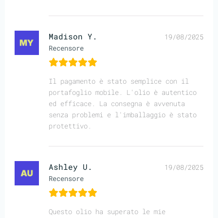
Madison Y.
19/08/2025
Recensore
Il pagamento è stato semplice con il
portafoglio mobile. L'olio è autentico
ed efficace. La consegna è avvenuta
senza problemi e l'imballaggio è stato
protettivo.
Ashley U.
19/08/2025
Recensore
Questo olio ha superato le mie