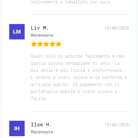
velocemente e imballato con cura.
Liv M.
19/08/2025
Recensore
Quest'olio si assorbe facilmente e non
lascia alcuna sensazione di unto. La
mia pelle è più liscia e confortevole.
L'ordine è stato veloce e la conferma è
arrivata subito. Il pagamento con il
portafoglio mobile è stato sicuro e
facile.
Ilse H.
19/08/2025
Recensore