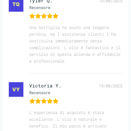
Tyler Q.
19/08/2025
Recensore
Una bottiglia ha avuto una leggera
perdita, ma l'assistenza clienti l'ha
sostituita immediatamente senza
complicazioni. L'olio è fantastico e il
servizio di questa azienda è affidabile
e professionale.
Victoria Y.
19/08/2025
Recensore
L'esperienza di acquisto è stata
eccellente. L'olio è naturale e
benefico. Il mio pacco è arrivato