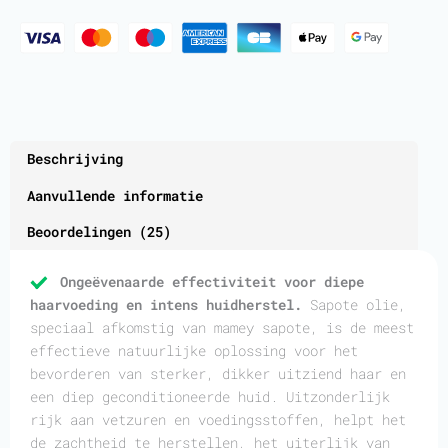
Beschrijving
Aanvullende informatie
Beoordelingen (25)
Ongeëvenaarde effectiviteit voor diepe
haarvoeding en intens huidherstel.
Sapote olie,
speciaal afkomstig van mamey sapote, is de meest
effectieve natuurlijke oplossing voor het
bevorderen van sterker, dikker uitziend haar en
een diep geconditioneerde huid. Uitzonderlijk
rijk aan vetzuren en voedingsstoffen, helpt het
de zachtheid te herstellen, het uiterlijk van