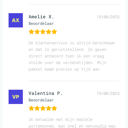
Amelie X.
19/08/2025
Beoordelaar
De klantenservice is altijd bereikbaar
en dat is geruststellend. Ze gaven
direct antwoord toen ik een vraag
stelde over de verzendtijden. Mijn
pakket kwam precies op tijd aan.
Valentina P.
19/08/2025
Beoordelaar
Ik betaalde met mijn mobiele
portemonnee, wat snel en eenvoudig was.