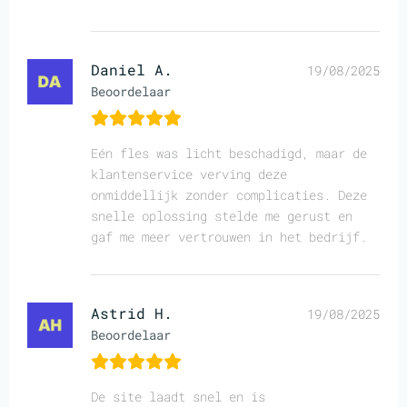
Daniel A.
19/08/2025
Beoordelaar
Eén fles was licht beschadigd, maar de
klantenservice verving deze
onmiddellijk zonder complicaties. Deze
snelle oplossing stelde me gerust en
gaf me meer vertrouwen in het bedrijf.
Astrid H.
19/08/2025
Beoordelaar
De site laadt snel en is