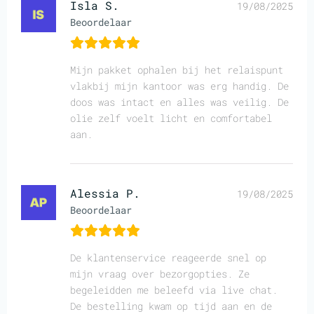
Isla S.
19/08/2025
Beoordelaar
Mijn pakket ophalen bij het relaispunt
vlakbij mijn kantoor was erg handig. De
doos was intact en alles was veilig. De
olie zelf voelt licht en comfortabel
aan.
Alessia P.
19/08/2025
Beoordelaar
De klantenservice reageerde snel op
mijn vraag over bezorgopties. Ze
begeleidden me beleefd via live chat.
De bestelling kwam op tijd aan en de