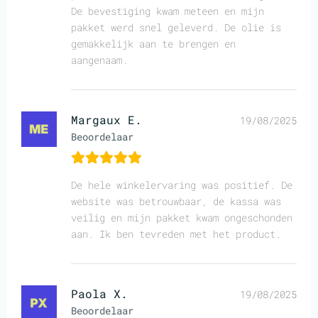
De bevestiging kwam meteen en mijn
pakket werd snel geleverd. De olie is
gemakkelijk aan te brengen en
aangenaam.
Margaux E.
19/08/2025
Beoordelaar
De hele winkelervaring was positief. De
website was betrouwbaar, de kassa was
veilig en mijn pakket kwam ongeschonden
aan. Ik ben tevreden met het product.
Paola X.
19/08/2025
Beoordelaar