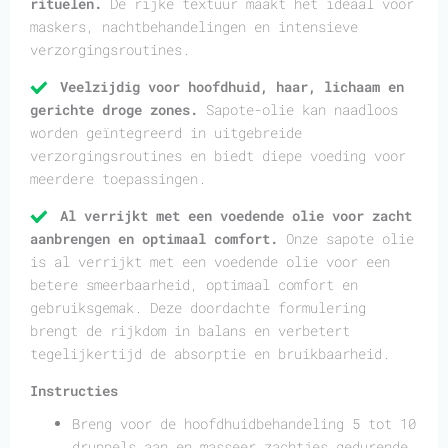
rituelen.
De rijke textuur maakt het ideaal voor
maskers, nachtbehandelingen en intensieve
verzorgingsroutines.
Veelzijdig voor hoofdhuid, haar, lichaam en
gerichte droge zones.
Sapote-olie kan naadloos
worden geïntegreerd in uitgebreide
verzorgingsroutines en biedt diepe voeding voor
meerdere toepassingen.
Al verrijkt met een voedende olie voor zacht
aanbrengen en optimaal comfort.
Onze sapote olie
is al verrijkt met een voedende olie voor een
betere smeerbaarheid, optimaal comfort en
gebruiksgemak. Deze doordachte formulering
brengt de rijkdom in balans en verbetert
tegelijkertijd de absorptie en bruikbaarheid.
Instructies
Breng voor de hoofdhuidbehandeling 5 tot 10
druppels aan en masseer zachtjes gedurende