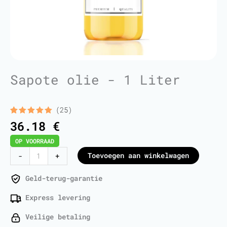
Sapote olie - 1 Liter
(25)
Gewaardeerd
25
36.18
€
5.00
op 5
gebaseerd
OP VOORRAAD
op
klant
waarderingen
Sapote
Toevoegen aan winkelwagen
-
+
Oil
-
Geld-terug-garantie
1
Express levering
Liter
aantal
Veilige betaling