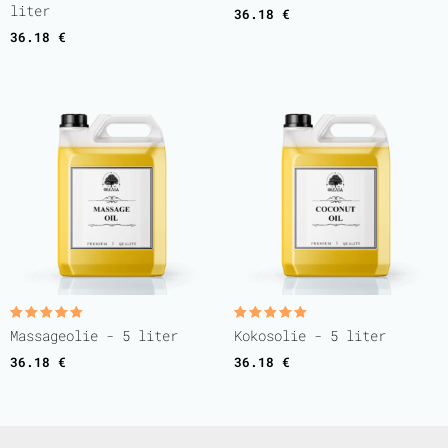
uit 5
uit 5
liter
36.18
€
36.18
€
Gewaardeerd
Gewaardeerd
Massageolie - 5 liter
Kokosolie - 5 liter
5.00
5.00
uit 5
uit 5
36.18
€
36.18
€