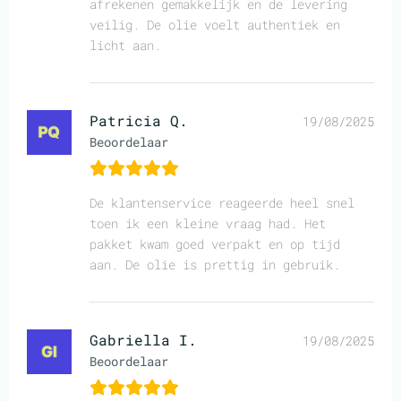
afrekenen gemakkelijk en de levering
veilig. De olie voelt authentiek en
licht aan.
Patricia Q.
19/08/2025
Beoordelaar
De klantenservice reageerde heel snel
toen ik een kleine vraag had. Het
pakket kwam goed verpakt en op tijd
aan. De olie is prettig in gebruik.
Gabriella I.
19/08/2025
Beoordelaar