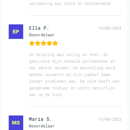
verpakking was sterk en beschermend.
Ella P.
19/08/2025
Beoordelaar
De betaling was veilig en snel. Ik
gebruikte mijn mobiele portemonnee en
dat werkte meteen. De bestelling werd
meteen verwerkt en mijn pakket kwam
zonder problemen aan. De olie heeft een
aangename textuur en voelt natuurlijk
aan op de huid.
Maria S.
19/08/2025
Beoordelaar