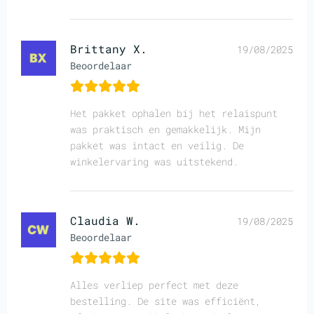
Brittany X.
19/08/2025
Beoordelaar
Het pakket ophalen bij het relaispunt
was praktisch en gemakkelijk. Mijn
pakket was intact en veilig. De
winkelervaring was uitstekend.
Claudia W.
19/08/2025
Beoordelaar
Alles verliep perfect met deze
bestelling. De site was efficiënt,