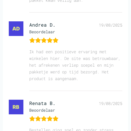
pakket kwam veilig aan.
Andrea D.
19/08/2025
Beoordelaar
Ik had een positieve ervaring met
winkelen hier. De site was betrouwbaar,
het afrekenen verliep soepel en mijn
pakketje werd op tijd bezorgd. Het
product is aangenaam.
Renata B.
19/08/2025
Beoordelaar
Bestellen ging snel en zonder stress.