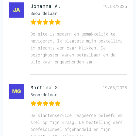
Johanna A.
19/08/2025
Beoordelaar
De site is modern en gemakkelijk te
navigeren. Ik plaatste mijn bestelling
in slechts een paar klikken. De
bezorgkosten waren betaalbaar en de
olie kwam ongeschonden aan.
Martina G.
19/08/2025
Beoordelaar
De klantenservice reageerde beleefd en
snel op mijn vraag. De bestelling werd
professioneel afgehandeld en mijn