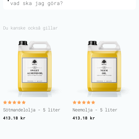
vad ska jag göra?
Du kanske också gillar
Betygsatt
Betygsatt
Sötmandelolja - 5 liter
Neemolja - 5 liter
5.00
5.00
av 5
av 5
413.18
kr
413.18
kr