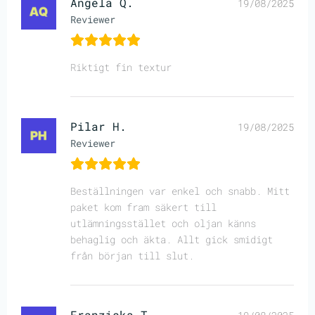
Angela Q.
19/08/2025
Reviewer
Riktigt fin textur
Pilar H.
19/08/2025
Reviewer
Beställningen var enkel och snabb. Mitt
paket kom fram säkert till
utlämningsstället och oljan känns
behaglig och äkta. Allt gick smidigt
från början till slut.
Franziska T.