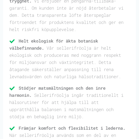
trygghet.
Vi erbjuder en pengarna-tillbaka-
garanti. Om kunden inte är nöjd återbetalar vi
dem. Detta transparenta löfte återspeglar
förtroendet för produktens kvalitet och ger en
helt riskfri köpupplevelse.
Helt ekologisk för äkta botanisk
välbefinnande.
Vår sellerifröolja är helt
ekologisk och produceras med noggrann respekt
för miljöansvar och växtintegritet. Detta
åtagande säkerställer anpassning till rena
levnadsvärden och naturliga hälsotraditioner.
Stödjer matsmältningen och den inre
harmonin.
Sellerifröolja ingår traditionellt i
hälsorutiner för att hjälpa till att
upprätthålla balansen i matsmältningen och
stödja en behaglig inre miljö.
Främjar komfort och flexibilitet i lederna.
När sellerifröolja används som en del av en