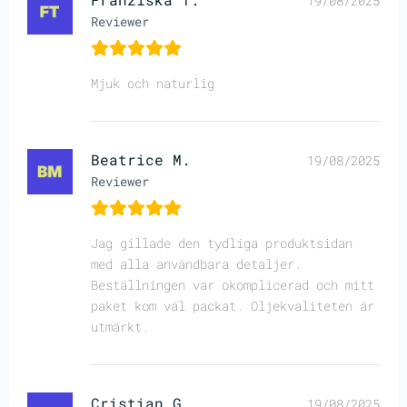
19/08/2025
Reviewer
Mjuk och naturlig
Beatrice M.
19/08/2025
Reviewer
Jag gillade den tydliga produktsidan
med alla användbara detaljer.
Beställningen var okomplicerad och mitt
paket kom väl packat. Oljekvaliteten är
utmärkt.
Cristian G.
19/08/2025