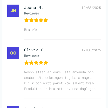
Joana N.
19/08/2025
Reviewer
Bra värde
Olivia C.
19/08/2025
Reviewer
Webbplatsen är enkel att använda och
snabb. Utcheckningen tog bara några
klick och mitt paket kom säkert fram.
Produkten är bra att använda dagligen.