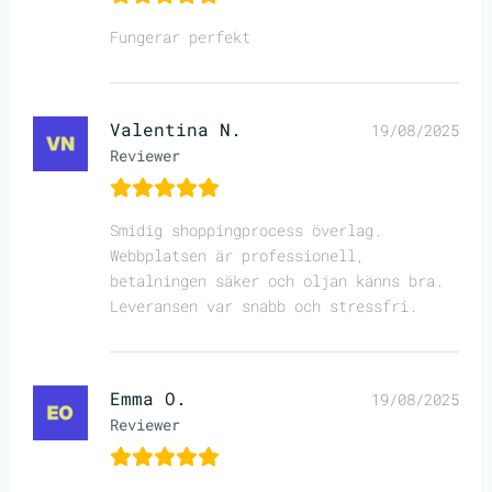
Fungerar perfekt
Valentina N.
19/08/2025
Reviewer
Smidig shoppingprocess överlag.
Webbplatsen är professionell,
betalningen säker och oljan känns bra.
Leveransen var snabb och stressfri.
Emma O.
19/08/2025
Reviewer