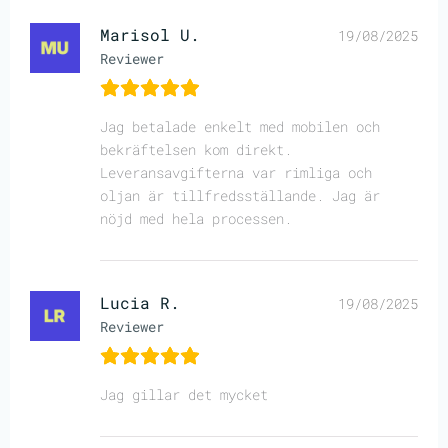
Marisol U.
19/08/2025
Reviewer
Jag betalade enkelt med mobilen och
bekräftelsen kom direkt.
Leveransavgifterna var rimliga och
oljan är tillfredsställande. Jag är
nöjd med hela processen.
Lucia R.
19/08/2025
Reviewer
Jag gillar det mycket