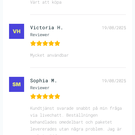
Värt att köpa
Victoria H.
19/08/2025
Reviewer
Mycket användbar
Sophia M.
19/08/2025
Reviewer
Kundtjänst svarade snabbt på min fråga
via livechatt. Beställningen
behandlades omedelbart och paketet
levererades utan några problem. Jag är