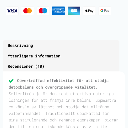
Beskrivning
Ytterligare information
Recensioner (18)
Oöverträffad effektivitet för att stödja
detoxbalans och övergripande vitalitet.
Sellerifröolja är den mest effektiva naturliga
lösningen för att främja inre balans, uppmuntra
en känsla av lätthet och stödja det allmänna
välbefinnandet. Traditionellt uppskattad för
sina stimulerande och renande egenskaper, bidrar
den till en uppfriskande känsla av vitalitet