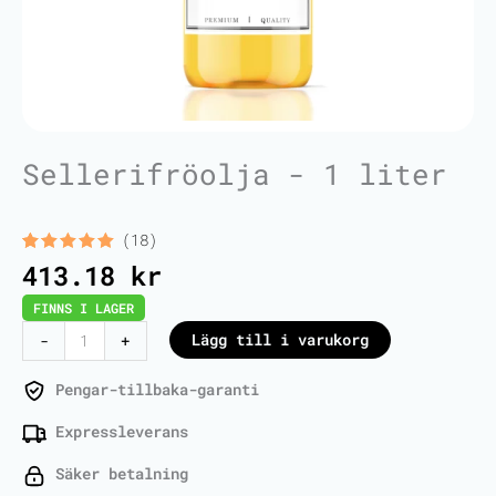
Sellerifröolja - 1 liter
(18)
Betygsatt
18
413.18
kr
5.00
av 5
baserat
FINNS I LAGER
på
kundrecensioner
Celery
Lägg till i varukorg
-
+
Seed
Oil
Pengar-tillbaka-garanti
-
Expressleverans
1
Liter
Säker betalning
mängd