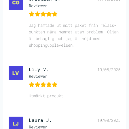
Reviewer
Jag hämtade ut mitt paket från relais-
punkten nära hemmet utan problem. Oljan
är behaglig och jag är nöjd med
shoppingupplevelsen.
Lily V.
19/08/2025
Reviewer
Utmärkt produkt
Laura J.
19/08/2025
Reviewer