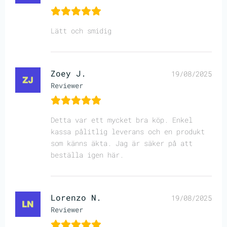
Lätt och smidig
Zoey J.
19/08/2025
Reviewer
Detta var ett mycket bra köp. Enkel
kassa pålitlig leverans och en produkt
som känns äkta. Jag är säker på att
beställa igen här.
Lorenzo N.
19/08/2025
Reviewer