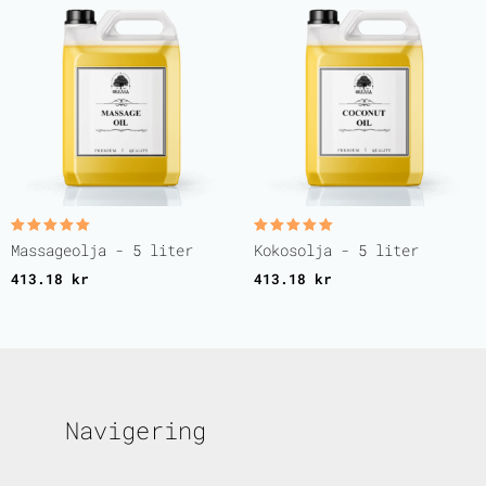
Betygsatt
Betygsatt
Massageolja - 5 liter
Kokosolja - 5 liter
5.00
5.00
av 5
av 5
413.18
kr
413.18
kr
Navigering