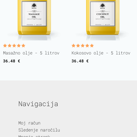
Ocenjeno
Ocenjeno
Masažno olje - 5 litrov
Kokosovo olje - 5 litrov
5.00
5.00
od 5
od 5
36.48
€
36.48
€
Navigacija
Moj račun
Sledenje naročilu
Mnenja strank