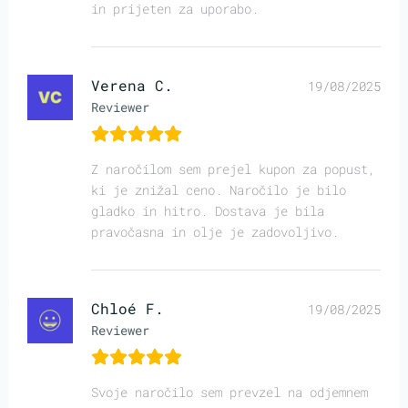
in prijeten za uporabo.
Verena C.
19/08/2025
Reviewer
Z naročilom sem prejel kupon za popust,
ki je znižal ceno. Naročilo je bilo
gladko in hitro. Dostava je bila
pravočasna in olje je zadovoljivo.
Chloé F.
19/08/2025
Reviewer
Svoje naročilo sem prevzel na odjemnem