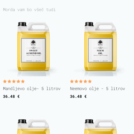
Morda vam bo všeč tudi
Ocenjeno
Ocenjeno
Mandljevo olje- 5 litrov
Neemovo olje - 5 litrov
5.00
5.00
od 5
od 5
36.48
€
36.48
€