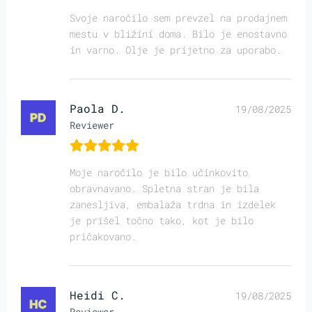
Svoje naročilo sem prevzel na prodajnem
mestu v bližini doma. Bilo je enostavno
in varno. Olje je prijetno za uporabo.
Paola D.
19/08/2025
Reviewer
Moje naročilo je bilo učinkovito
obravnavano. Spletna stran je bila
zanesljiva, embalaža trdna in izdelek
je prišel točno tako, kot je bilo
pričakovano.
Heidi C.
19/08/2025
Reviewer