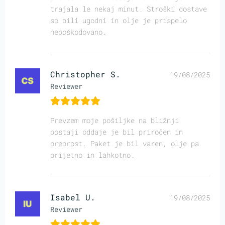
trajala le nekaj minut. Stroški dostave
so bili ugodni in olje je prispelo
nepoškodovano.
Christopher S.
19/08/2025
Reviewer
Prevzem moje pošiljke na bližnji
postaji oddaje je bil priročen in
preprost. Paket je bil varen, olje pa
prijetno in lahkotno.
Isabel U.
19/08/2025
Reviewer