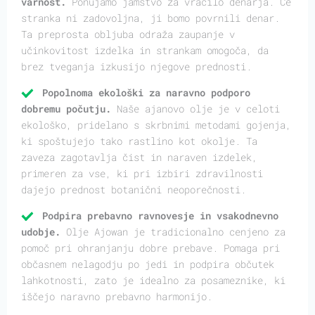
varnost.
Ponujamo jamstvo za vračilo denarja. Če
stranka ni zadovoljna, ji bomo povrnili denar.
Ta preprosta obljuba odraža zaupanje v
učinkovitost izdelka in strankam omogoča, da
brez tveganja izkusijo njegove prednosti.
Popolnoma ekološki za naravno podporo
dobremu počutju.
Naše ajanovo olje je v celoti
ekološko, pridelano s skrbnimi metodami gojenja,
ki spoštujejo tako rastlino kot okolje. Ta
zaveza zagotavlja čist in naraven izdelek,
primeren za vse, ki pri izbiri zdravilnosti
dajejo prednost botanični neoporečnosti.
Podpira prebavno ravnovesje in vsakodnevno
udobje.
Olje Ajowan je tradicionalno cenjeno za
pomoč pri ohranjanju dobre prebave. Pomaga pri
občasnem nelagodju po jedi in podpira občutek
lahkotnosti, zato je idealno za posameznike, ki
iščejo naravno prebavno harmonijo.