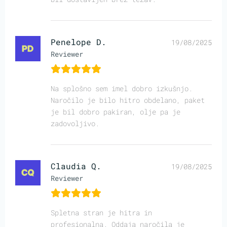
Penelope D.
19/08/2025
Reviewer
Na splošno sem imel dobro izkušnjo.
Naročilo je bilo hitro obdelano, paket
je bil dobro pakiran, olje pa je
zadovoljivo.
Claudia Q.
19/08/2025
Reviewer
Spletna stran je hitra in
profesionalna. Oddaja naročila je