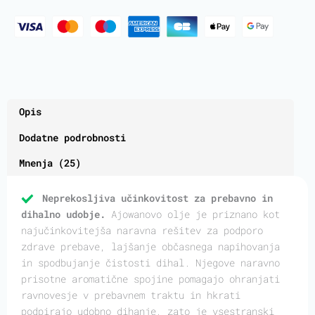
Opis
Dodatne podrobnosti
Mnenja (25)
Neprekosljiva učinkovitost za prebavno in
dihalno udobje.
Ajowanovo olje je priznano kot
najučinkovitejša naravna rešitev za podporo
zdrave prebave, lajšanje občasnega napihovanja
in spodbujanje čistosti dihal. Njegove naravno
prisotne aromatične spojine pomagajo ohranjati
ravnovesje v prebavnem traktu in hkrati
podpirajo udobno dihanje, zato je vsestranski