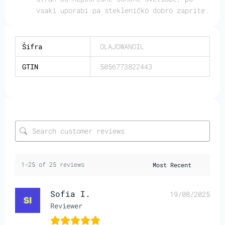
vsaki uporabi pa stekleničko dobro zaprite.
Šifra
OLAJOWANOIL
GTIN
5056773822443
1-25 of 25 reviews
Sofia I.
19/08/2025
Reviewer