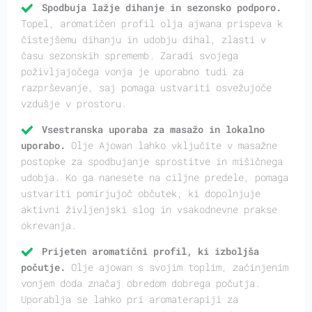
Spodbuja lažje dihanje in sezonsko podporo.
Topel, aromatičen profil olja ajwana prispeva k
čistejšemu dihanju in udobju dihal, zlasti v
času sezonskih sprememb. Zaradi svojega
poživljajočega vonja je uporabno tudi za
razprševanje, saj pomaga ustvariti osvežujoče
vzdušje v prostoru.
Vsestranska uporaba za masažo in lokalno
uporabo.
Olje Ajowan lahko vključite v masažne
postopke za spodbujanje sprostitve in mišičnega
udobja. Ko ga nanesete na ciljne predele, pomaga
ustvariti pomirjujoč občutek, ki dopolnjuje
aktivni življenjski slog in vsakodnevne prakse
okrevanja.
Prijeten aromatični profil, ki izboljša
počutje.
Olje ajowan s svojim toplim, začinjenim
vonjem doda značaj obredom dobrega počutja.
Uporablja se lahko pri aromaterapiji za