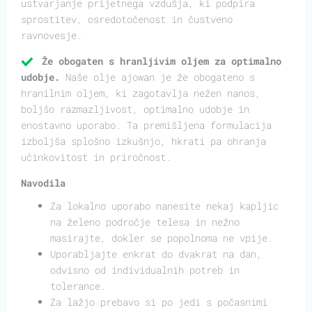
ustvarjanje prijetnega vzdušja, ki podpira
sprostitev, osredotočenost in čustveno
ravnovesje.
Že obogaten s hranljivim oljem za optimalno
udobje.
Naše olje ajowan je že obogateno s
hranilnim oljem, ki zagotavlja nežen nanos,
boljšo razmazljivost, optimalno udobje in
enostavno uporabo. Ta premišljena formulacija
izboljša splošno izkušnjo, hkrati pa ohranja
učinkovitost in priročnost.
Navodila
Za lokalno uporabo nanesite nekaj kapljic
na želeno področje telesa in nežno
masirajte, dokler se popolnoma ne vpije.
Uporabljajte enkrat do dvakrat na dan,
odvisno od individualnih potreb in
tolerance.
Za lažjo prebavo si po jedi s počasnimi