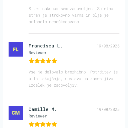
S tem nakupom sem zadovoljen. Spletna
stran je strokovno varna in olje je
prispelo nepoškodovano.
Francisca L.
19/08/2025
Reviewer
Vse je delovalo brezhibno. Potrditev je
bila takojšnja, dostava pa zanesljiva.
Izdelek je zadovoljiv.
Camille M.
19/08/2025
Reviewer