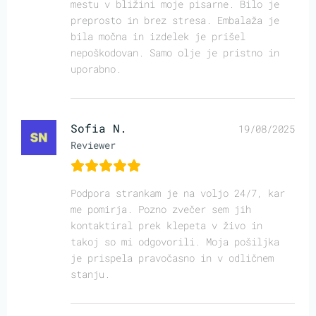
mestu v bližini moje pisarne. Bilo je
preprosto in brez stresa. Embalaža je
bila močna in izdelek je prišel
nepoškodovan. Samo olje je pristno in
uporabno.
Sofia N.
19/08/2025
Reviewer
Podpora strankam je na voljo 24/7, kar
me pomirja. Pozno zvečer sem jih
kontaktiral prek klepeta v živo in
takoj so mi odgovorili. Moja pošiljka
je prispela pravočasno in v odličnem
stanju.