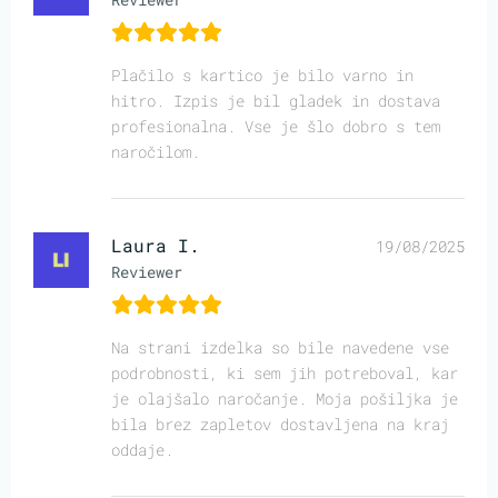
Plačilo s kartico je bilo varno in
hitro. Izpis je bil gladek in dostava
profesionalna. Vse je šlo dobro s tem
naročilom.
Laura I.
19/08/2025
Reviewer
Na strani izdelka so bile navedene vse
podrobnosti, ki sem jih potreboval, kar
je olajšalo naročanje. Moja pošiljka je
bila brez zapletov dostavljena na kraj
oddaje.