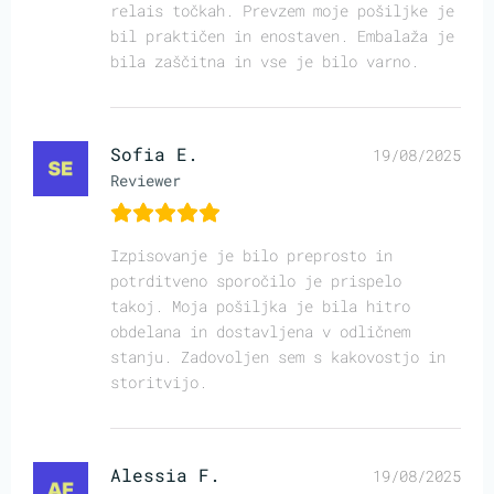
relais točkah. Prevzem moje pošiljke je
bil praktičen in enostaven. Embalaža je
bila zaščitna in vse je bilo varno.
Sofia E.
19/08/2025
Reviewer
Izpisovanje je bilo preprosto in
potrditveno sporočilo je prispelo
takoj. Moja pošiljka je bila hitro
obdelana in dostavljena v odličnem
stanju. Zadovoljen sem s kakovostjo in
storitvijo.
Alessia F.
19/08/2025