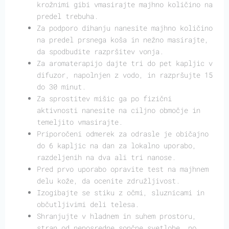
krožnimi gibi vmasirajte majhno količino na
predel trebuha.
Za podporo dihanju nanesite majhno količino
na predel prsnega koša in nežno masirajte,
da spodbudite razpršitev vonja.
Za aromaterapijo dajte tri do pet kapljic v
difuzor, napolnjen z vodo, in razpršujte 15
do 30 minut.
Za sprostitev mišic ga po fizični
aktivnosti nanesite na ciljno območje in
temeljito vmasirajte.
Priporočeni odmerek za odrasle je običajno
do 6 kapljic na dan za lokalno uporabo,
razdeljenih na dva ali tri nanose.
Pred prvo uporabo opravite test na majhnem
delu kože, da ocenite združljivost.
Izogibajte se stiku z očmi, sluznicami in
občutljivimi deli telesa.
Shranjujte v hladnem in suhem prostoru,
stran od neposredne sončne svetlobe, po