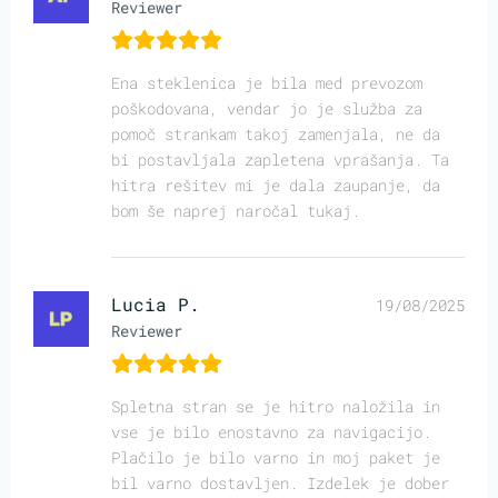
Reviewer
Ena steklenica je bila med prevozom
poškodovana, vendar jo je služba za
pomoč strankam takoj zamenjala, ne da
bi postavljala zapletena vprašanja. Ta
hitra rešitev mi je dala zaupanje, da
bom še naprej naročal tukaj.
Lucia P.
19/08/2025
Reviewer
Spletna stran se je hitro naložila in
vse je bilo enostavno za navigacijo.
Plačilo je bilo varno in moj paket je
bil varno dostavljen. Izdelek je dober