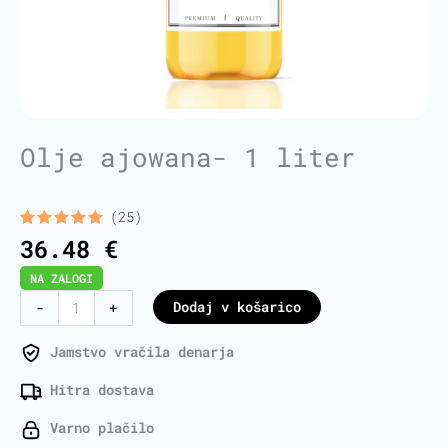
Olje ajowana- 1 liter
(25)
Ocenjeno z
25
36.48
€
5.00
od 5
na podlagi
NA ZALOGI
ocene
strank
Ajowan
Dodaj v košarico
-
+
Oil
-
Jamstvo vračila denarja
1
Hitra dostava
Liter
količina
Varno plačilo