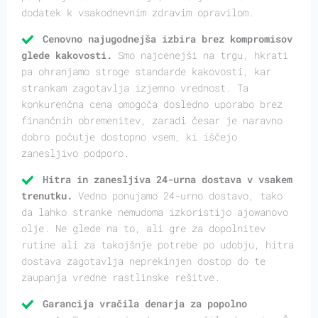
dodatek k vsakodnevnim zdravim opravilom.
Cenovno najugodnejša izbira brez kompromisov
glede kakovosti.
Smo najcenejši na trgu, hkrati
pa ohranjamo stroge standarde kakovosti, kar
strankam zagotavlja izjemno vrednost. Ta
konkurenčna cena omogoča dosledno uporabo brez
finančnih obremenitev, zaradi česar je naravno
dobro počutje dostopno vsem, ki iščejo
zanesljivo podporo.
Hitra in zanesljiva 24-urna dostava v vsakem
trenutku.
Vedno ponujamo 24-urno dostavo, tako
da lahko stranke nemudoma izkoristijo ajowanovo
olje. Ne glede na to, ali gre za dopolnitev
rutine ali za takojšnje potrebe po udobju, hitra
dostava zagotavlja neprekinjen dostop do te
zaupanja vredne rastlinske rešitve.
Garancija vračila denarja za popolno