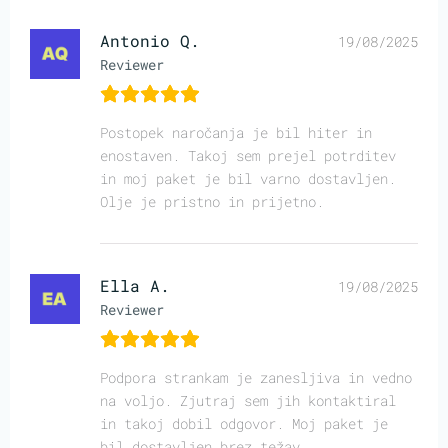
Antonio Q.
19/08/2025
Reviewer
Postopek naročanja je bil hiter in
enostaven. Takoj sem prejel potrditev
in moj paket je bil varno dostavljen.
Olje je pristno in prijetno.
Ella A.
19/08/2025
Reviewer
Podpora strankam je zanesljiva in vedno
na voljo. Zjutraj sem jih kontaktiral
in takoj dobil odgovor. Moj paket je
bil dostavljen brez težav.