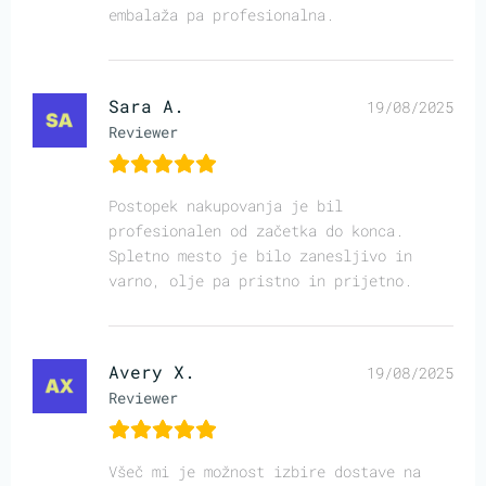
embalaža pa profesionalna.
Sara A.
19/08/2025
Reviewer
Postopek nakupovanja je bil
profesionalen od začetka do konca.
Spletno mesto je bilo zanesljivo in
varno, olje pa pristno in prijetno.
Avery X.
19/08/2025
Reviewer
Všeč mi je možnost izbire dostave na