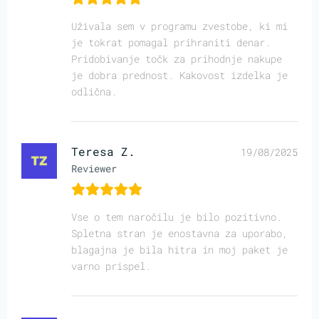
Uživala sem v programu zvestobe, ki mi
je tokrat pomagal prihraniti denar.
Pridobivanje točk za prihodnje nakupe
je dobra prednost. Kakovost izdelka je
odlična.
Teresa Z.
19/08/2025
Reviewer
Vse o tem naročilu je bilo pozitivno.
Spletna stran je enostavna za uporabo,
blagajna je bila hitra in moj paket je
varno prispel.