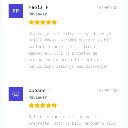
Paola P.
19/08/2025
Reviewer
Odjava je bila hitra in potrditev je
prišla takoj. Stroški dostave so bili
pošteni in paket je bil trdno
zapakiran. Olje je prijetno za
vsakodnevno uporabo in s celotno
nakupovalno izkušnjo sem zadovoljen.
Océane I.
19/08/2025
Reviewer
Spletna stran je bila jasna in
preprosta, zato je bilo naročanje zelo