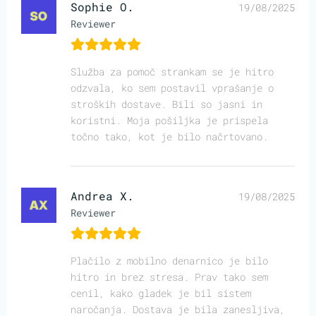
Sophie O.
19/08/2025
Reviewer
Služba za pomoč strankam se je hitro
odzvala, ko sem postavil vprašanje o
stroških dostave. Bili so jasni in
koristni. Moja pošiljka je prispela
točno tako, kot je bilo načrtovano.
Andrea X.
19/08/2025
Reviewer
Plačilo z mobilno denarnico je bilo
hitro in brez stresa. Prav tako sem
cenil, kako gladek je bil sistem
naročanja. Dostava je bila zanesljiva,