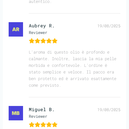
autentico.
Aubrey R.
19/08/2025
Reviewer
L'aroma di questo olio è profondo e
calmante. Inoltre, lascia la mia pelle
morbida e confortevole. L'ordine è
stato semplice e veloce. Il pacco era
ben protetto ed è arrivato esattamente
come previsto.
Miguel B.
19/08/2025
Reviewer