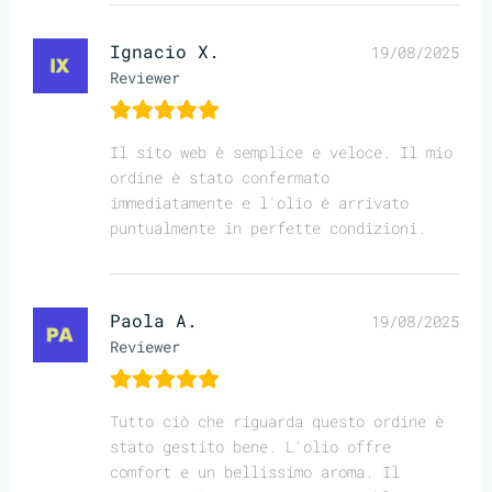
Ignacio X.
19/08/2025
Reviewer
Il sito web è semplice e veloce. Il mio
ordine è stato confermato
immediatamente e l'olio è arrivato
puntualmente in perfette condizioni.
Paola A.
19/08/2025
Reviewer
Tutto ciò che riguarda questo ordine è
stato gestito bene. L'olio offre
comfort e un bellissimo aroma. Il