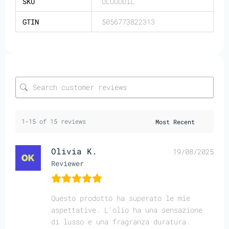
SKU
OLOUDOIL
GTIN
5056773822313
1-15 of 15 reviews
Olivia K.
19/08/2025
Reviewer
Questo prodotto ha superato le mie
aspettative. L'olio ha una sensazione
di lusso e una fragranza duratura.