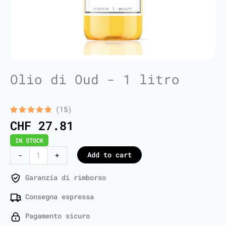
Olio di Oud - 1 litro
(15)
Rated
15
5.00
CHF
27.81
out of 5
based on
IN STOCK
customer
ratings
Oud
Add to cart
-
+
Oil
-
Garanzia di rimborso
1
Consegna espressa
Liter
quantity
Pagamento sicuro