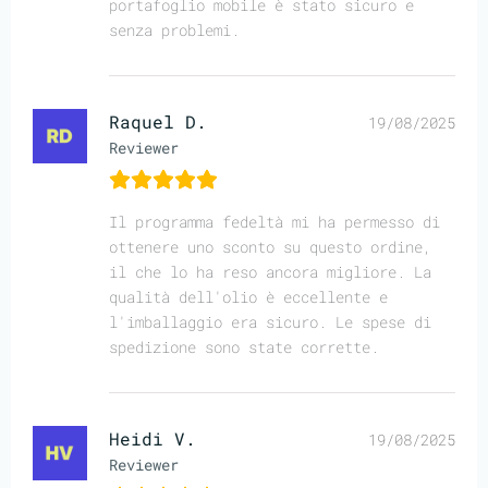
portafoglio mobile è stato sicuro e
senza problemi.
Raquel D.
19/08/2025
Reviewer
Il programma fedeltà mi ha permesso di
ottenere uno sconto su questo ordine,
il che lo ha reso ancora migliore. La
qualità dell'olio è eccellente e
l'imballaggio era sicuro. Le spese di
spedizione sono state corrette.
Heidi V.
19/08/2025
Reviewer