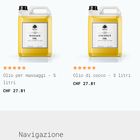
Rated
Rated
Olio per massaggi - 5
Olio di cocco - 5 litri
5.00
5.00
out of 5
out of 5
litri
CHF
27.81
CHF
27.81
Navigazione