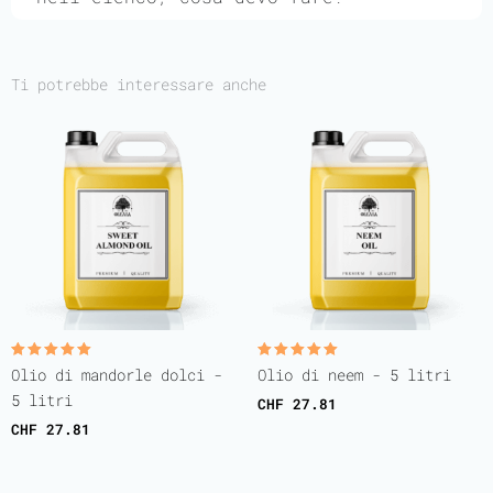
Ti potrebbe interessare anche
Rated
Rated
Olio di mandorle dolci -
Olio di neem - 5 litri
5.00
5.00
out of 5
out of 5
5 litri
CHF
27.81
CHF
27.81