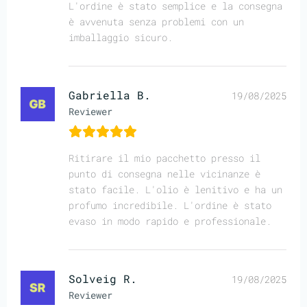
L'ordine è stato semplice e la consegna
è avvenuta senza problemi con un
imballaggio sicuro.
Gabriella B.
19/08/2025
Reviewer
Ritirare il mio pacchetto presso il
punto di consegna nelle vicinanze è
stato facile. L'olio è lenitivo e ha un
profumo incredibile. L'ordine è stato
evaso in modo rapido e professionale.
Solveig R.
19/08/2025
Reviewer