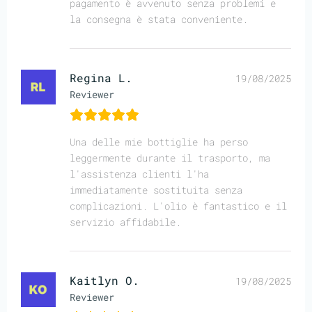
pagamento è avvenuto senza problemi e
la consegna è stata conveniente.
Regina L.
19/08/2025
Reviewer
Una delle mie bottiglie ha perso
leggermente durante il trasporto, ma
l'assistenza clienti l'ha
immediatamente sostituita senza
complicazioni. L'olio è fantastico e il
servizio affidabile.
Kaitlyn O.
19/08/2025
Reviewer