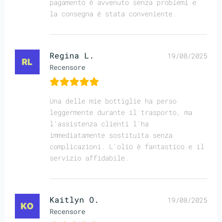
pagamento è avvenuto senza problemi e
la consegna è stata conveniente.
Regina L.
19/08/2025
Recensore
Una delle mie bottiglie ha perso
leggermente durante il trasporto, ma
l'assistenza clienti l'ha
immediatamente sostituita senza
complicazioni. L'olio è fantastico e il
servizio affidabile.
Kaitlyn O.
19/08/2025
Recensore