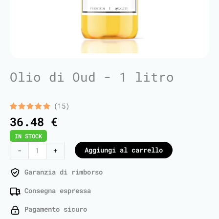
Olio di Oud - 1 litro
(15)
Valutato
15
36.48
€
5.00
su 5
su base
IN STOCK
di
recensioni
Oud
Aggiungi al carrello
-
+
Oil
-
Garanzia di rimborso
1
Consegna espressa
Liter
quantità
Pagamento sicuro