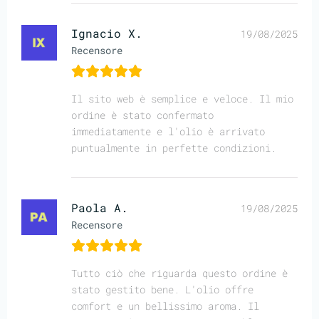
Ignacio X.
19/08/2025
Recensore
Il sito web è semplice e veloce. Il mio
ordine è stato confermato
immediatamente e l'olio è arrivato
puntualmente in perfette condizioni.
Paola A.
19/08/2025
Recensore
Tutto ciò che riguarda questo ordine è
stato gestito bene. L'olio offre
comfort e un bellissimo aroma. Il