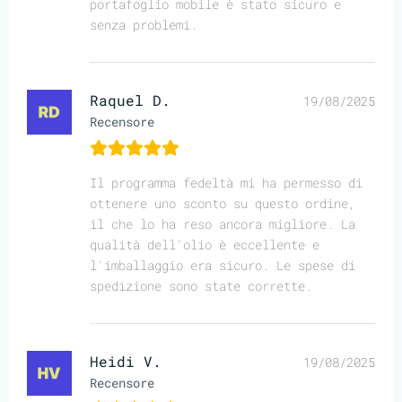
portafoglio mobile è stato sicuro e
senza problemi.
Raquel D.
19/08/2025
Recensore
Il programma fedeltà mi ha permesso di
ottenere uno sconto su questo ordine,
il che lo ha reso ancora migliore. La
qualità dell'olio è eccellente e
l'imballaggio era sicuro. Le spese di
spedizione sono state corrette.
Heidi V.
19/08/2025
Recensore