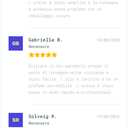
L'ordine è stato semplice e la consegna
è avvenuta senza problemi con un
imballaggio sicuro.
Gabriella B.
19/08/2025
Recensore
Ritirare il mio pacchetto presso il
punto di consegna nelle vicinanze è
stato facile. L'olio è lenitivo e ha un
profumo incredibile. L'ordine è stato
evaso in modo rapido e professionale.
Solveig R.
19/08/2025
Recensore