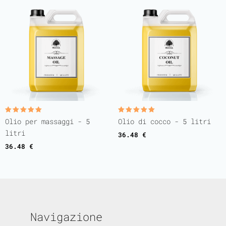
Valutato
Valutato
Olio per massaggi - 5
Olio di cocco - 5 litri
5.00
5.00
su 5
su 5
litri
36.48
€
36.48
€
Navigazione