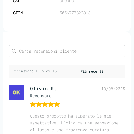
SKU
OLOUDOIL
GTIN
5056773822313
Recensione 1-15 di 15
Olivia K.
19/08/2025
Recensore
Questo prodotto ha superato le mie
aspettative. L'olio ha una sensazione
di lusso e una fragranza duratura.