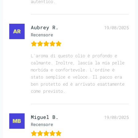
autentico.
Aubrey R.
19/08/2025
Recensore
L'aroma di questo olio è profondo e
calmante. Inoltre, lascia la mia pelle
morbida e confortevole. L'ordine è
stato semplice e veloce. Il pacco era
ben protetto ed è arrivato esattamente
come previsto.
Miguel B.
19/08/2025
Recensore