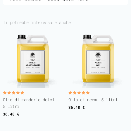
Ti potrebbe interessare anche
Valutato
Valutato
Olio di mandorle dolci -
Olio di neem- 5 litri
5.00
5.00
su 5
su 5
5 litri
36.48
€
36.48
€