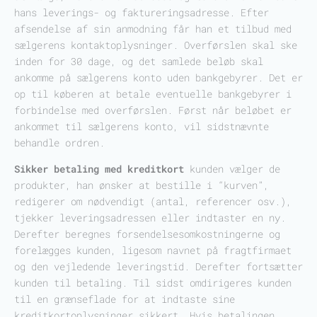
hans leverings- og faktureringsadresse. Efter
afsendelse af sin anmodning får han et tilbud med
sælgerens kontaktoplysninger. Overførslen skal ske
inden for 30 dage, og det samlede beløb skal
ankomme på sælgerens konto uden bankgebyrer. Det er
op til køberen at betale eventuelle bankgebyrer i
forbindelse med overførslen. Først når beløbet er
ankommet til sælgerens konto, vil sidstnævnte
behandle ordren.
Sikker betaling med kreditkort
kunden vælger de
produkter, han ønsker at bestille i “kurven”,
redigerer om nødvendigt (antal, referencer osv.),
tjekker leveringsadressen eller indtaster en ny.
Derefter beregnes forsendelsesomkostningerne og
forelægges kunden, ligesom navnet på fragtfirmaet
og den vejledende leveringstid. Derefter fortsætter
kunden til betaling. Til sidst omdirigeres kunden
til en grænseflade for at indtaste sine
kreditkortoplysninger sikkert. Hvis betalingen