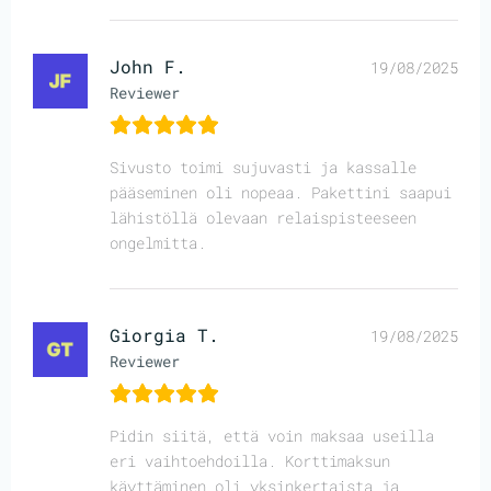
John F.
19/08/2025
Reviewer
Sivusto toimi sujuvasti ja kassalle
pääseminen oli nopeaa. Pakettini saapui
lähistöllä olevaan relaispisteeseen
ongelmitta.
Giorgia T.
19/08/2025
Reviewer
Pidin siitä, että voin maksaa useilla
eri vaihtoehdoilla. Korttimaksun
käyttäminen oli yksinkertaista ja