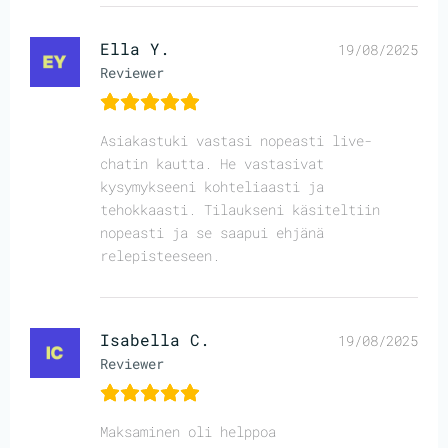
Ella Y.
19/08/2025
Reviewer
Asiakastuki vastasi nopeasti live-
chatin kautta. He vastasivat
kysymykseeni kohteliaasti ja
tehokkaasti. Tilaukseni käsiteltiin
nopeasti ja se saapui ehjänä
relepisteeseen.
Isabella C.
19/08/2025
Reviewer
Maksaminen oli helppoa