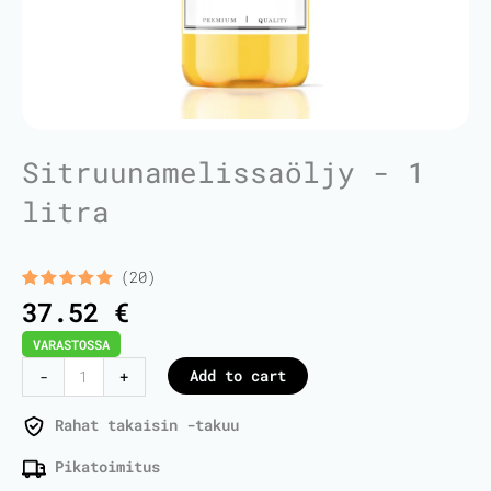
Sitruunamelissaöljy - 1
litra
(20)
Rated
20
5.00
37.52
€
out of 5
based on
VARASTOSSA
customer
ratings
Lemon
Add to cart
-
+
Balm
Oil
Rahat takaisin -takuu
-
Pikatoimitus
1