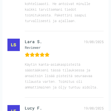
kohteliaasti. He antoivat minulle
kaikki tarvitsemani tiedot
toimituksesta. Pakettini saapui
turvallisesti ja ajallaan.
Lara S.
19/08/2025
Reviewer
Käytin kanta-asiakaspisteitä
säästääkseni tässä tilauksessa ja
ansaitsin lisää pisteitä seuraavaa
tilausta varten. Toimitus oli
ammattimainen ja öljy tuntuu aidolta.
Lucy F.
19/08/2025