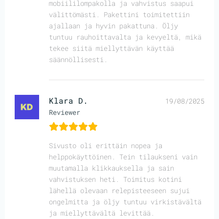
mobiililompakolla ja vahvistus saapui
välittömästi. Pakettini toimitettiin
ajallaan ja hyvin pakattuna. Öljy
tuntuu rauhoittavalta ja kevyeltä, mikä
tekee siitä miellyttävän käyttää
säännöllisesti.
Klara D.
19/08/2025
Reviewer
Sivusto oli erittäin nopea ja
helppokäyttöinen. Tein tilaukseni vain
muutamalla klikkauksella ja sain
vahvistuksen heti. Toimitus kotini
lähellä olevaan relepisteeseen sujui
ongelmitta ja öljy tuntuu virkistävältä
ja miellyttävältä levittää.