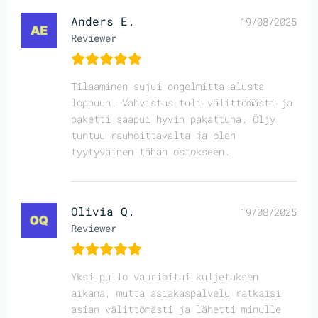
Anders E.
19/08/2025
Reviewer
Tilaaminen sujui ongelmitta alusta
loppuun. Vahvistus tuli välittömästi ja
paketti saapui hyvin pakattuna. Öljy
tuntuu rauhoittavalta ja olen
tyytyväinen tähän ostokseen.
Olivia Q.
19/08/2025
Reviewer
Yksi pullo vaurioitui kuljetuksen
aikana, mutta asiakaspalvelu ratkaisi
asian välittömästi ja lähetti minulle