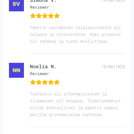
19/08/2025
Reviewer
Paketin noutaminen relaispisteestä oli
helppoa ja stressitöntä. Koko prosessi
oli tehokas ja tuote miellyttävä.
Noelia N.
19/08/2025
Reviewer
Tuotesivu oli informatiivinen ja
tilaaminen oli helppoa. Toimitusmaksut
olivat kohtuulliset ja paketti saapui
perille erinomaisessa kunnossa.