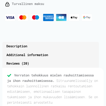
Liter
Turvallinen maksu
quantity
Description
Additional information
Reviews (20)
Verraton tehokkuus mielen rauhoittamisessa
ja ihon rauhoittamisessa.
Sitruunamelissaöljy on
tehokkain luonnollinen ratkaisu rentoutumisen
edistämiseen, emotionaalisen tasapainon
tukemiseen ja ihon mukavuuden lisäämiseen. Se on
perinteisesti arvostettu