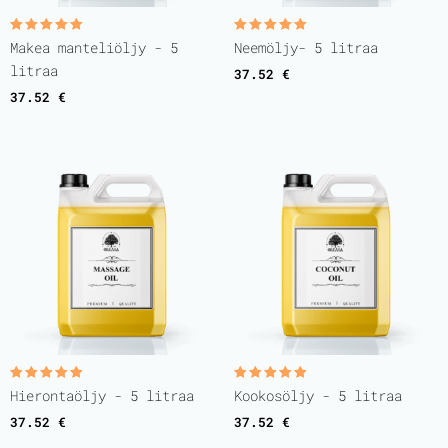
Rated
Rated
Makea manteliöljy - 5
Neemöljy- 5 litraa
5.00
5.00
out of 5
out of 5
litraa
37.52
€
37.52
€
Rated
Rated
Hierontaöljy - 5 litraa
Kookosöljy - 5 litraa
5.00
5.00
out of 5
out of 5
37.52
€
37.52
€