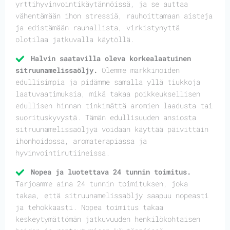
yrttihyvinvointikäytännöissä, ja se auttaa
vähentämään ihon stressiä, rauhoittamaan aisteja
ja edistämään rauhallista, virkistynyttä
olotilaa jatkuvalla käytöllä.
Halvin saatavilla oleva korkealaatuinen
sitruunamelissaöljy.
Olemme markkinoiden
edullisimpia ja pidämme samalla yllä tiukkoja
laatuvaatimuksia, mikä takaa poikkeuksellisen
edullisen hinnan tinkimättä aromien laadusta tai
suorituskyvystä. Tämän edullisuuden ansiosta
sitruunamelissaöljyä voidaan käyttää päivittäin
ihonhoidossa, aromaterapiassa ja
hyvinvointirutiineissa.
Nopea ja luotettava 24 tunnin toimitus.
Tarjoamme aina 24 tunnin toimituksen, joka
takaa, että sitruunamelissaöljy saapuu nopeasti
ja tehokkaasti. Nopea toimitus takaa
keskeytymättömän jatkuvuuden henkilökohtaisen