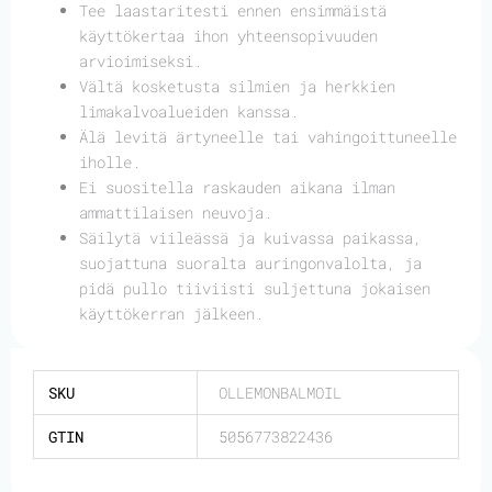
Tee laastaritesti ennen ensimmäistä
käyttökertaa ihon yhteensopivuuden
arvioimiseksi.
Vältä kosketusta silmien ja herkkien
limakalvoalueiden kanssa.
Älä levitä ärtyneelle tai vahingoittuneelle
iholle.
Ei suositella raskauden aikana ilman
ammattilaisen neuvoja.
Säilytä viileässä ja kuivassa paikassa,
suojattuna suoralta auringonvalolta, ja
pidä pullo tiiviisti suljettuna jokaisen
käyttökerran jälkeen.
SKU
OLLEMONBALMOIL
GTIN
5056773822436