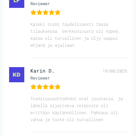
Reviewer
Kaikki toimi täydellisesti tässä
tilauksessa. Verkkosivusto oli nopea,
kassa oli turvallinen ja öljy saapui
ehjänä ja ajallaan.
Karin D.
19/08/2025
Reviewer
Toimitusvaihtoehdot ovat joustavia, ja
lähellä sijaitseva relepiste oli
erittäin käytännöllinen. Pakkaus oli
vahva ja tuote oli turvallinen.