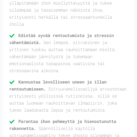
ylläpitämään ihon miellyttävyyttä ja tukee
sileämpää ja tasaisemman näköistä ihoa,
erityisesti herkällä tai stressaantuneella
iholla.
Edistää syvää rentoutumista ja stressin
vähentämistä.
Sen lempeä, sitruksinen ja
yrttinen tuoksu auttaa rauhoittamaan mieltä,
vähentämään jännitystä ja tukemaan
emotionaalista tasapainoa vaativina tai
stressaavina aikoina.
Kannustaa levolliseen uneen ja illan
rentoutumiseen.
Sitruunamelissaöljyä arvostetaan
erityisesti yöllisissä rutiineissa, sillä se
auttaa luomaan rauhoittavan ilmapiirin, joka
tukee laadukasta lepoa ja rentoutumista.
Parantaa ihon pehmeyttä ja hienostunutta
rakennetta.
Säännöllisellä käytöllä
sitruunamelissaöljy tekee ihosta sileämmän ja