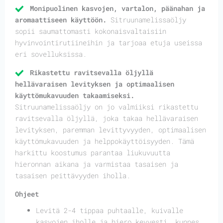
Monipuolinen kasvojen, vartalon, päänahan ja
aromaattiseen käyttöön.
Sitruunamelissaöljy
sopii saumattomasti kokonaisvaltaisiin
hyvinvointirutiineihin ja tarjoaa etuja useissa
eri sovelluksissa.
Rikastettu ravitsevalla öljyllä
hellävaraisen levityksen ja optimaalisen
käyttömukavuuden takaamiseksi.
Sitruunamelissaöljy on jo valmiiksi rikastettu
ravitsevalla öljyllä, joka takaa hellävaraisen
levityksen, paremman levittyvyyden, optimaalisen
käyttömukavuuden ja helppokäyttöisyyden. Tämä
harkittu koostumus parantaa liukuvuutta
hieronnan aikana ja varmistaa tasaisen ja
tasaisen peittävyyden iholla.
Ohjeet
Levitä 2-4 tippaa puhtaalle, kuivalle
kasvojen iholle ja hiero kevyesti, kunnes