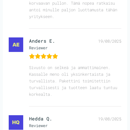
korvaavan pullon. Tämä nopea ratkaisu
antoi minulle paljon luottamusta tähän
yritykseen.
Anders E.
19/08/2025
Reviewer
Sivusto on selkeä ja ammattimainen.
Kassalle meno oli yksinkertaista ja
turvallista. Pakettini toimitettiin
turvallisesti ja tuotteen laatu tuntuu
korkealta.
Hedda Q.
19/08/2025
Reviewer