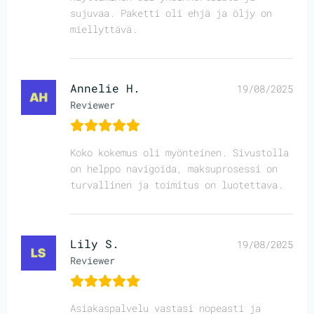
sujuvaa. Paketti oli ehjä ja öljy on
miellyttävä.
Annelie H.
19/08/2025
Reviewer
Koko kokemus oli myönteinen. Sivustolla
on helppo navigoida, maksuprosessi on
turvallinen ja toimitus on luotettava.
Lily S.
19/08/2025
Reviewer
Asiakaspalvelu vastasi nopeasti ja