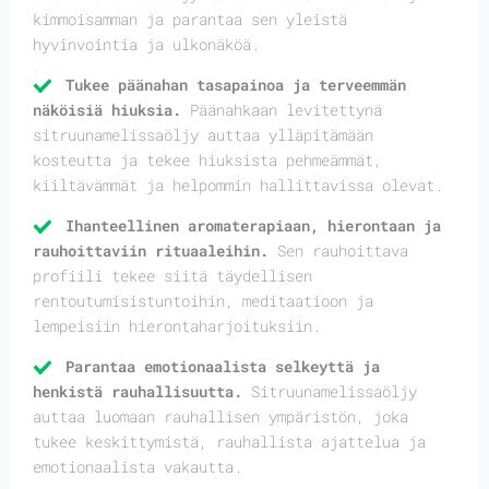
kimmoisamman ja parantaa sen yleistä
hyvinvointia ja ulkonäköä.
Tukee päänahan tasapainoa ja terveemmän
näköisiä hiuksia.
Päänahkaan levitettynä
sitruunamelissaöljy auttaa ylläpitämään
kosteutta ja tekee hiuksista pehmeämmät,
kiiltävämmät ja helpommin hallittavissa olevat.
Ihanteellinen aromaterapiaan, hierontaan ja
rauhoittaviin rituaaleihin.
Sen rauhoittava
profiili tekee siitä täydellisen
rentoutumisistuntoihin, meditaatioon ja
lempeisiin hierontaharjoituksiin.
Parantaa emotionaalista selkeyttä ja
henkistä rauhallisuutta.
Sitruunamelissaöljy
auttaa luomaan rauhallisen ympäristön, joka
tukee keskittymistä, rauhallista ajattelua ja
emotionaalista vakautta.