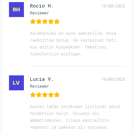
Rocio H.
19/08/2025
Reviewer
Asiakastuki on aina saatavilla, mikä
rauhoittaa minua. He vastasivat heti,
kun esitin kysymyksen. Pakettini
toimitettiin ajallaan.
Lucia V.
19/08/2025
Reviewer
Kaikki tähän ostokseen liittyvät asiat
hoidettiin hyvin. Sivusto oli
ammattimainen, tilaus käsiteltiin
nopeasti ja pakkaus oli suojaava.