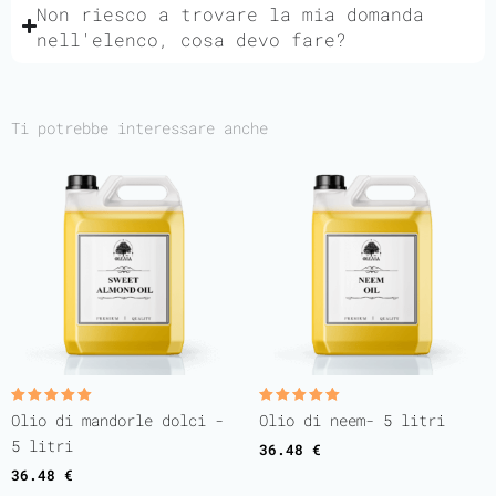
Non riesco a trovare la mia domanda
nell'elenco, cosa devo fare?
Ti potrebbe interessare anche
Valutato
Valutato
Olio di mandorle dolci -
Olio di neem- 5 litri
5.00
5.00
su 5
su 5
5 litri
36.48
€
36.48
€