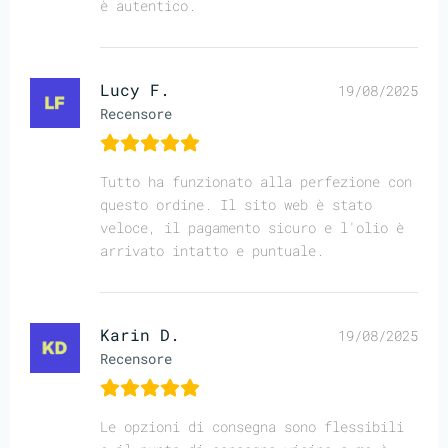
è autentico.
Lucy F.
19/08/2025
Recensore
Tutto ha funzionato alla perfezione con
questo ordine. Il sito web è stato
veloce, il pagamento sicuro e l'olio è
arrivato intatto e puntuale.
Karin D.
19/08/2025
Recensore
Le opzioni di consegna sono flessibili