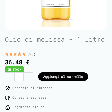
Olio di melissa - 1 litro
(20)
Valutato
20
36.48
€
5.00
su 5
su base
IN STOCK
di
recensioni
Lemon
Aggiungi al carrello
-
+
Balm
Oil
Garanzia di rimborso
-
Consegna espressa
1
Liter
Pagamento sicuro
quantità