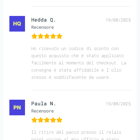
Hedda Q.
19/08/2025
Recensore
Ho ricevuto un codice di sconto con
questo acquisto che è stato applicato
facilmente al momento del checkout. La
consegna è stata affidabile e l'olio
stesso è soddisfacente da usare.
Paula N.
19/08/2025
Recensore
Il ritiro del pacco presso il relais
point vicino al mio ufficio è stato