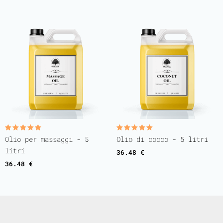
Valutato
Valutato
Olio per massaggi - 5
Olio di cocco - 5 litri
5.00
5.00
su 5
su 5
litri
36.48
€
36.48
€