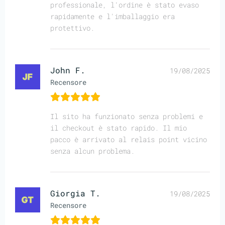
professionale, l'ordine è stato evaso
rapidamente e l'imballaggio era
protettivo.
John F.
19/08/2025
Recensore
Il sito ha funzionato senza problemi e
il checkout è stato rapido. Il mio
pacco è arrivato al relais point vicino
senza alcun problema.
Giorgia T.
19/08/2025
Recensore