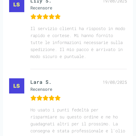
Lily S.
19/08/2025
Recensore
Il servizio clienti ha risposto in modo
rapido e cortese. Mi hanno fornito
tutte le informazioni necessarie sulla
spedizione. Il mio pacco è arrivato in
modo sicuro e puntuale.
Lara S.
19/08/2025
Recensore
Ho usato i punti fedeltà per
risparmiare su questo ordine e ne ho
guadagnati altri per il prossimo. La
consegna è stata professionale e l'olio