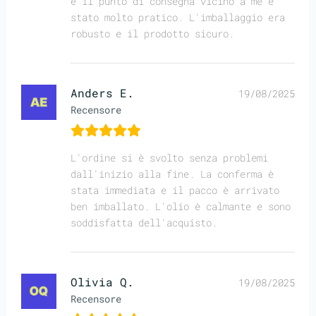
e il punto di consegna vicino a me è
stato molto pratico. L'imballaggio era
robusto e il prodotto sicuro.
Anders E.
19/08/2025
Recensore
L'ordine si è svolto senza problemi
dall'inizio alla fine. La conferma è
stata immediata e il pacco è arrivato
ben imballato. L'olio è calmante e sono
soddisfatta dell'acquisto.
Olivia Q.
19/08/2025
Recensore