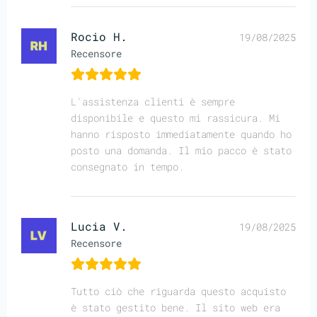
Rocio H.
19/08/2025
Recensore
L'assistenza clienti è sempre
disponibile e questo mi rassicura. Mi
hanno risposto immediatamente quando ho
posto una domanda. Il mio pacco è stato
consegnato in tempo.
Lucia V.
19/08/2025
Recensore
Tutto ciò che riguarda questo acquisto
è stato gestito bene. Il sito web era