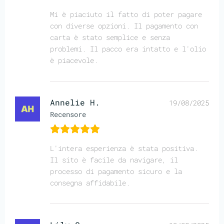
Mi è piaciuto il fatto di poter pagare
con diverse opzioni. Il pagamento con
carta è stato semplice e senza
problemi. Il pacco era intatto e l'olio
è piacevole.
Annelie H.
19/08/2025
Recensore
L'intera esperienza è stata positiva.
Il sito è facile da navigare, il
processo di pagamento sicuro e la
consegna affidabile.