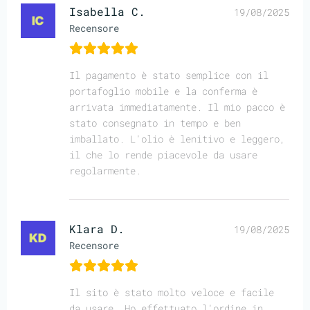
Isabella C.
19/08/2025
Recensore
Il pagamento è stato semplice con il
portafoglio mobile e la conferma è
arrivata immediatamente. Il mio pacco è
stato consegnato in tempo e ben
imballato. L'olio è lenitivo e leggero,
il che lo rende piacevole da usare
regolarmente.
Klara D.
19/08/2025
Recensore
Il sito è stato molto veloce e facile
da usare. Ho effettuato l'ordine in