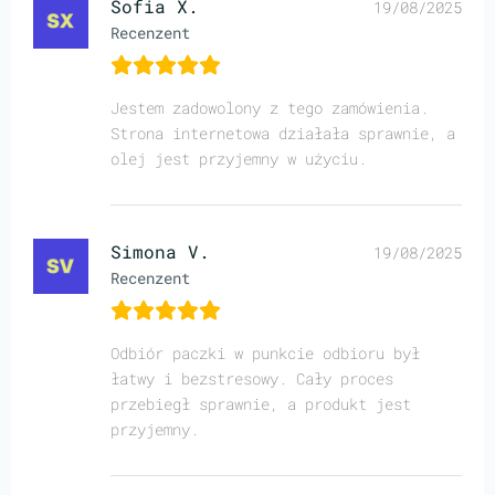
Sofia X.
19/08/2025
Recenzent
Jestem zadowolony z tego zamówienia.
Strona internetowa działała sprawnie, a
olej jest przyjemny w użyciu.
Simona V.
19/08/2025
Recenzent
Odbiór paczki w punkcie odbioru był
łatwy i bezstresowy. Cały proces
przebiegł sprawnie, a produkt jest
przyjemny.