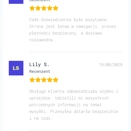
Całe doświadczenie było pozytywne.
Strona jest łatwa w nawigacji, proces
płatności bezpieczny, a dostawa
niezawodna.
Lily S.
19/08/2025
Recenzent
Obsługa klienta odpowiedziała szybko i
uprzejmie. Udzielili mi wszystkich
potrzebnych informacji na temat
wysyłki. Przesyłka dotarła bezpiecznie
i na czas.