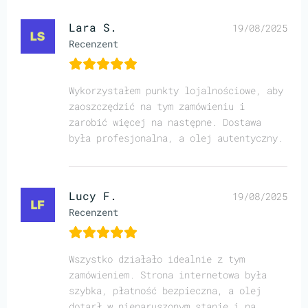
Lara S.
19/08/2025
Recenzent
Wykorzystałem punkty lojalnościowe, aby
zaoszczędzić na tym zamówieniu i
zarobić więcej na następne. Dostawa
była profesjonalna, a olej autentyczny.
Lucy F.
19/08/2025
Recenzent
Wszystko działało idealnie z tym
zamówieniem. Strona internetowa była
szybka, płatność bezpieczna, a olej
dotarł w nienaruszonym stanie i na