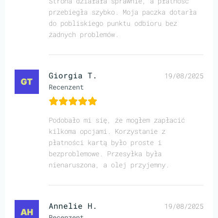
Strona działała sprawnie, a płatność
przebiegła szybko. Moja paczka dotarła
do pobliskiego punktu odbioru bez
żadnych problemów.
Giorgia T.
19/08/2025
Recenzent
Podobało mi się, że mogłem zapłacić
kilkoma opcjami. Korzystanie z
płatności kartą było proste i
bezproblemowe. Przesyłka była
nienaruszona, a olej przyjemny.
Annelie H.
19/08/2025
Recenzent