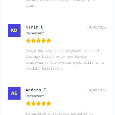
czas.
Karin D.
19/08/2025
Recenzent
Opcje dostawy są elastyczne, a punkt
dostawy blisko mnie był bardzo
praktyczny. Opakowanie było solidne, a
produkt bezpieczny.
Anders E.
19/08/2025
Recenzent
Zamówienie przebiegło sprawnie od