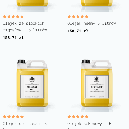
Oceniono
Oceniono
Olejek ze słodkich
Olejek neem- 5 litrów
5.00
5.00
na 5
na 5
migdałów - 5 litrów
158.71
zł
158.71
zł
Oceniono
Oceniono
Olejek do masażu- 5
Olejek kokosowy - 5
5.00
5.00
na 5
na 5