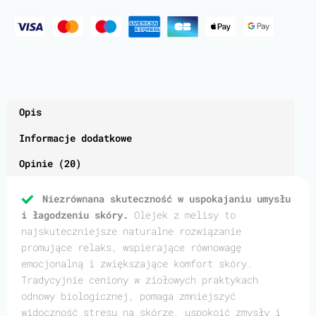
Opis
Informacje dodatkowe
Opinie (20)
Niezrównana skuteczność w uspokajaniu umysłu
i łagodzeniu skóry.
Olejek z melisy to
najskuteczniejsze naturalne rozwiązanie
promujące relaks, wspierające równowagę
emocjonalną i zwiększające komfort skóry.
Tradycyjnie ceniony w ziołowych praktykach
odnowy biologicznej, pomaga zmniejszyć
widoczność stresu na skórze, uspokoić zmysły i