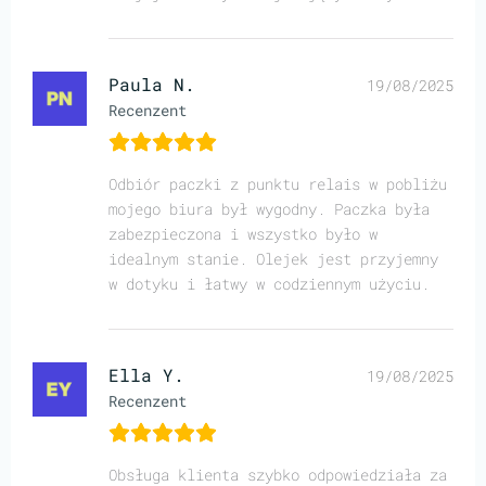
Paula N.
19/08/2025
Recenzent
Odbiór paczki z punktu relais w pobliżu
mojego biura był wygodny. Paczka była
zabezpieczona i wszystko było w
idealnym stanie. Olejek jest przyjemny
w dotyku i łatwy w codziennym użyciu.
Ella Y.
19/08/2025
Recenzent
Obsługa klienta szybko odpowiedziała za