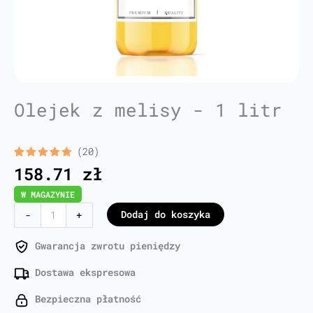
Olejek z melisy - 1 litr
(20)
Oceniony
20
158.71
zł
5.00
na 5
na
W MAGAZYNIE
podstawie
ocen
ilość
Dodaj do koszyka
-
+
klientów
Lemon
Balm
Gwarancja zwrotu pieniędzy
Oil
Dostawa ekspresowa
-
1
Bezpieczna płatność
Liter