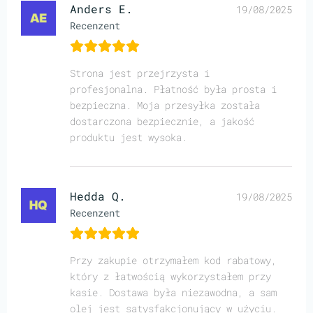
Anders E.
19/08/2025
Recenzent
Strona jest przejrzysta i
profesjonalna. Płatność była prosta i
bezpieczna. Moja przesyłka została
dostarczona bezpiecznie, a jakość
produktu jest wysoka.
Hedda Q.
19/08/2025
Recenzent
Przy zakupie otrzymałem kod rabatowy,
który z łatwością wykorzystałem przy
kasie. Dostawa była niezawodna, a sam
olej jest satysfakcjonujący w użyciu.