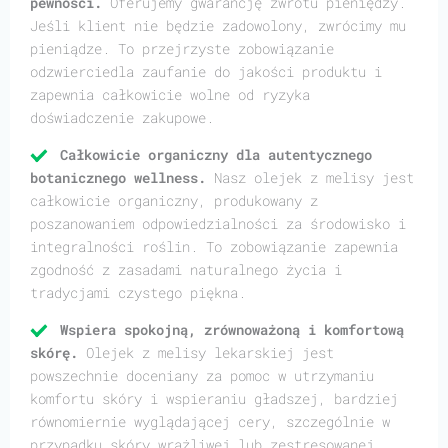
pewności.
Oferujemy gwarancję zwrotu pieniędzy.
Jeśli klient nie będzie zadowolony, zwrócimy mu
pieniądze. To przejrzyste zobowiązanie
odzwierciedla zaufanie do jakości produktu i
zapewnia całkowicie wolne od ryzyka
doświadczenie zakupowe.
Całkowicie organiczny dla autentycznego
botanicznego wellness.
Nasz olejek z melisy jest
całkowicie organiczny, produkowany z
poszanowaniem odpowiedzialności za środowisko i
integralności roślin. To zobowiązanie zapewnia
zgodność z zasadami naturalnego życia i
tradycjami czystego piękna.
Wspiera spokojną, zrównoważoną i komfortową
skórę.
Olejek z melisy lekarskiej jest
powszechnie doceniany za pomoc w utrzymaniu
komfortu skóry i wspieraniu gładszej, bardziej
równomiernie wyglądającej cery, szczególnie w
przypadku skóry wrażliwej lub zestresowanej.