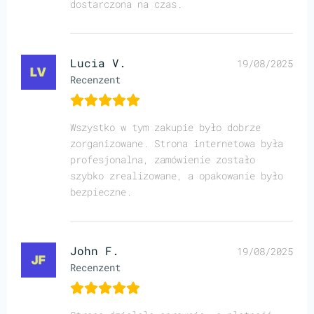
dostarczona na czas.
Lucia V.
19/08/2025
Recenzent
Wszystko w tym zakupie było dobrze
zorganizowane. Strona internetowa była
profesjonalna, zamówienie zostało
szybko zrealizowane, a opakowanie było
bezpieczne.
John F.
19/08/2025
Recenzent