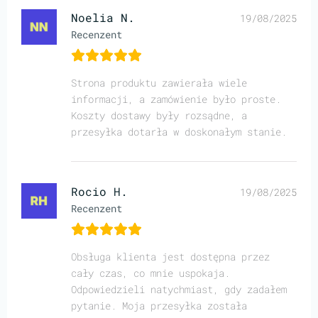
Noelia N.
19/08/2025
Recenzent
Strona produktu zawierała wiele
informacji, a zamówienie było proste.
Koszty dostawy były rozsądne, a
przesyłka dotarła w doskonałym stanie.
Rocio H.
19/08/2025
Recenzent
Obsługa klienta jest dostępna przez
cały czas, co mnie uspokaja.
Odpowiedzieli natychmiast, gdy zadałem
pytanie. Moja przesyłka została