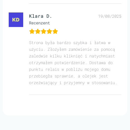
Klara D.
19/08/2025
Recenzent
Strona była bardzo szybka i łatwa w
użyciu. Złożyłem zamówienie za pomocą
zaledwie kilku kliknięć i natychmiast
otrzymałem potwierdzenie. Dostawa do
punktu relais w pobliżu mojego domu
przebiegła sprawnie, a olejek jest
orzeźwiający i przyjemny w stosowaniu.