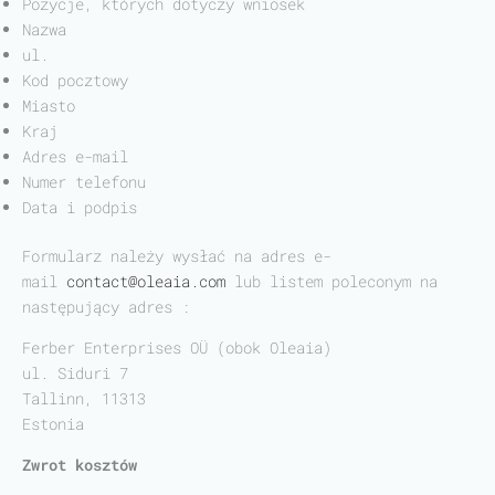
Pozycje, których dotyczy wniosek
Nazwa
ul.
Kod pocztowy
Miasto
Kraj
Adres e-mail
Numer telefonu
Data i podpis
Formularz należy wysłać na adres e-
mail
contact@oleaia.com
lub listem poleconym na
następujący adres :
Ferber Enterprises OÜ (obok Oleaia)
ul. Siduri 7
Tallinn, 11313
Estonia
Zwrot kosztów