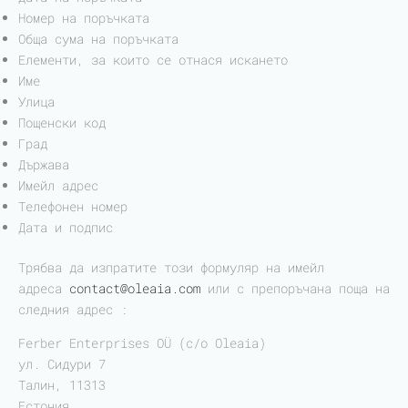
Номер на поръчката
Обща сума на поръчката
Елементи, за които се отнася искането
Име
Улица
Пощенски код
Град
Държава
Имейл адрес
Телефонен номер
Дата и подпис
Трябва да изпратите този формуляр на имейл
адреса
contact@oleaia.com
или с препоръчана поща на
следния адрес :
Ferber Enterprises OÜ (c/o Oleaia)
ул. Сидури 7
Талин, 11313
Естония