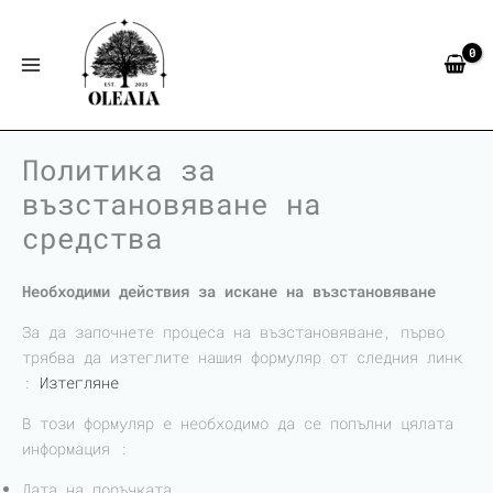
Skip
to
content
Политика за
възстановяване на
средства
Необходими действия за искане на възстановяване
За да започнете процеса на възстановяване, първо
трябва да изтеглите нашия формуляр от следния линк
:
Изтегляне
В този формуляр е необходимо да се попълни цялата
информация :
Дата на поръчката