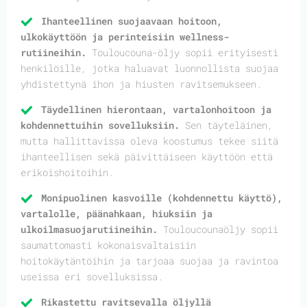
Ihanteellinen suojaavaan hoitoon,
ulkokäyttöön ja perinteisiin wellness-
rutiineihin.
Touloucouna-öljy sopii erityisesti
henkilöille, jotka haluavat luonnollista suojaa
yhdistettynä ihon ja hiusten ravitsemukseen.
Täydellinen hierontaan, vartalonhoitoon ja
kohdennettuihin sovelluksiin.
Sen täyteläinen,
mutta hallittavissa oleva koostumus tekee siitä
ihanteellisen sekä päivittäiseen käyttöön että
erikoishoitoihin.
Monipuolinen kasvoille (kohdennettu käyttö),
vartalolle, päänahkaan, hiuksiin ja
ulkoilmasuojarutiineihin.
Touloucounaöljy sopii
saumattomasti kokonaisvaltaisiin
hoitokäytäntöihin ja tarjoaa suojaa ja ravintoa
useissa eri sovelluksissa.
Rikastettu ravitsevalla öljyllä