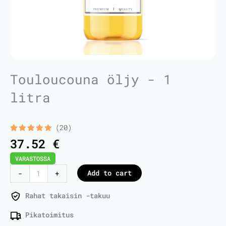
Touloucouna öljy - 1
litra
(20)
Rated
20
5.00
37.52
€
out of 5
based on
VARASTOSSA
customer
ratings
Touloucouna
Add to cart
-
+
Oil
-
Rahat takaisin -takuu
1
Pikatoimitus
Liter