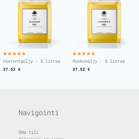
Rated
Rated
Hierontaöljy - 5 litraa
Kookosöljy - 5 litraa
5.00
5.00
out of 5
out of 5
37.52
€
37.52
€
Navigointi
Oma tili