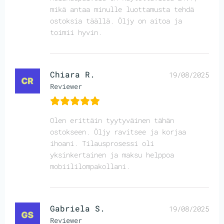
mikä antaa minulle luottamusta tehdä
ostoksia täällä. Öljy on aitoa ja
toimii hyvin.
Chiara R.
19/08/2025
Reviewer
Olen erittäin tyytyväinen tähän
ostokseen. Öljy ravitsee ja korjaa
ihoani. Tilausprosessi oli
yksinkertainen ja maksu helppoa
mobiililompakollani.
Gabriela S.
19/08/2025
Reviewer