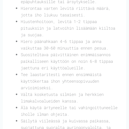
epäpuhtauksille tai ärsytykselle.
Hierontaa varten levitä riittävä määrä,
jotta iho liukuu tasaisesti.
Hiustenhoitoon, levitä 1-2 tippaa
pituuksiin ja latvoihin lisäämään kiiltoa
ja suojaa.
Hiero päänahkaan 4-6 tippaa ja anna
vaikuttaa 30-60 minuuttia ennen pesua.
Suositeltava päivittäinen enimmäisannos
paikalliseen käyttöön on noin 6-8 tippaa
jaettuna eri käyttöalueille.
Tee laastaritesti ennen ensimmäistä
käyttökertaa ihon yhteensopivuuden
arvioimiseksi.
Vältä kosketusta silmien ja herkkien
limakalvoalueiden kanssa.
Älä käytä ärtyneelle tai vahingoittuneelle
iholle ilman ohjeita.
Säilytä viileässä ja kuivassa paikassa,
suojattuna suoralta auringonvalolta, ja