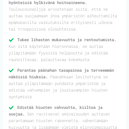
hyönteisiä hylkivänä hoitoaineena.
Touloucounaöljyä arvostetaan siitä, että se
auttaa suojaamaan ihoa ympäristön aiheuttamilta
epämukavilta vaikutuksilta erityisesti ulkona
tai trooppisissa olosuhteissa.
Tukee lihasten mukavuutta ja rentoutumista.
Kun sitä käytetään hieronnassa, se auttaa
ylläpitämään fyysistä helppoutta ja edistää
rauhoittavaa, palauttavaa kokemusta.
Parantaa päänahan tasapainoa ja terveemmän
näköisiä hiuksia.
Päänahkaan levitettynä se
auttaa ylläpitämään puhdasta ympäristöä ja
edistää vahvempien ja joustavampien hiusten
syntymistä.
Edistää hiusten vahvuutta, kiiltoa ja
suojaa.
Sen ravitsevat ominaisuudet auttavat
parantamaan hiusten rakennetta, vähentämään
kuivuutta ja lisäämään yleistä elinvoimaisuutta.