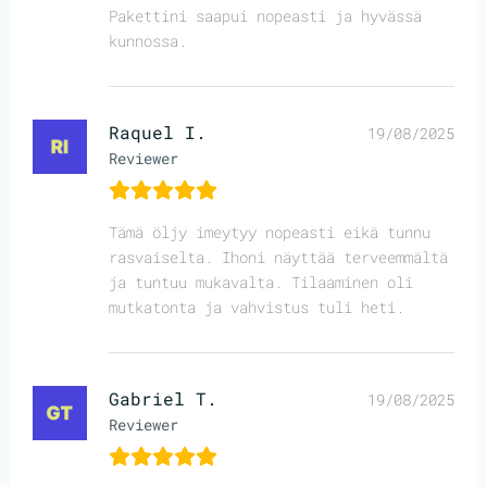
Pakettini saapui nopeasti ja hyvässä
kunnossa.
Raquel I.
19/08/2025
Reviewer
Tämä öljy imeytyy nopeasti eikä tunnu
rasvaiselta. Ihoni näyttää terveemmältä
ja tuntuu mukavalta. Tilaaminen oli
mutkatonta ja vahvistus tuli heti.
Gabriel T.
19/08/2025
Reviewer