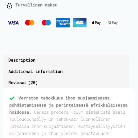
quantity
Turvallinen maksu
Description
Additional information
Reviews (20)
Verraton tehokkuus ihon suojaamisessa,
puhdistamisessa ja perinteisessä afrikkalaisessa
hoidossa.
Carapa procera -puun siemenistä saatu
Touloucounaöljy on tehokkain luonnollinen
ratkaisu ihon suojaamiseen, epätäydellisyyksien
korjaamiseen ja ihon yleisen joustavuuden