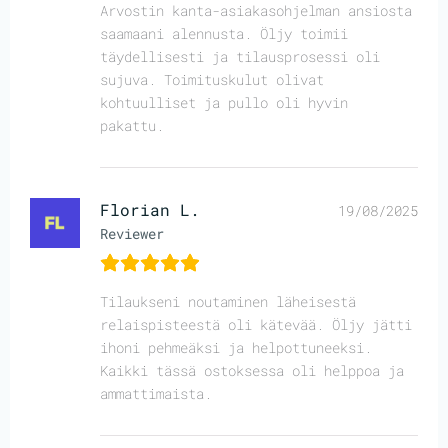
Arvostin kanta-asiakasohjelman ansiosta
saamaani alennusta. Öljy toimii
täydellisesti ja tilausprosessi oli
sujuva. Toimituskulut olivat
kohtuulliset ja pullo oli hyvin
pakattu.
Florian L.
19/08/2025
Reviewer
Tilaukseni noutaminen läheisestä
relaispisteestä oli kätevää. Öljy jätti
ihoni pehmeäksi ja helpottuneeksi.
Kaikki tässä ostoksessa oli helppoa ja
ammattimaista.