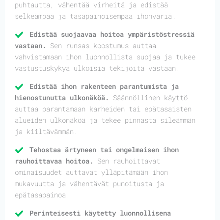
puhtautta, vähentää virheitä ja edistää
selkeämpää ja tasapainoisempaa ihonväriä.
Edistää suojaavaa hoitoa ympäristöstressiä
vastaan.
Sen runsas koostumus auttaa
vahvistamaan ihon luonnollista suojaa ja tukee
vastustuskykyä ulkoisia tekijöitä vastaan.
Edistää ihon rakenteen parantumista ja
hienostunutta ulkonäköä.
Säännöllinen käyttö
auttaa parantamaan karheiden tai epätasaisten
alueiden ulkonäköä ja tekee pinnasta sileämmän
ja kiiltävämmän.
Tehostaa ärtyneen tai ongelmaisen ihon
rauhoittavaa hoitoa.
Sen rauhoittavat
ominaisuudet auttavat ylläpitämään ihon
mukavuutta ja vähentävät punoitusta ja
epätasapainoa.
Perinteisesti käytetty luonnollisena