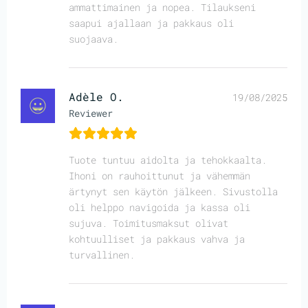
ammattimainen ja nopea. Tilaukseni
saapui ajallaan ja pakkaus oli
suojaava.
Adèle O.
19/08/2025
Reviewer
Tuote tuntuu aidolta ja tehokkaalta.
Ihoni on rauhoittunut ja vähemmän
ärtynyt sen käytön jälkeen. Sivustolla
oli helppo navigoida ja kassa oli
sujuva. Toimitusmaksut olivat
kohtuulliset ja pakkaus vahva ja
turvallinen.