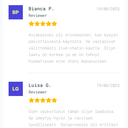
Bianca P.
19/08/2025
Reviewer
Asiakastuki oli erinomainen, kun kysyin
päivittäisestä käytöstä. He vastasivat
välittömästi live-chatin kautta. Öljyn
laatu on korkea ja se on tehnyt
huomattavan eron ihoni mukavuuteen.
Luisa G.
19/08/2025
Reviewer
Olen vaikuttunut tämän öljyn laadusta.
Se imeytyy hyvin ja ravitsee
syvällisesti. Ostoprosessi oli erittäin