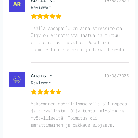
19/08/2025
Reviewer
Täällä shoppailu on aina stressitöntä.
Öljy on erinomaista laatua ja tuntuu
erittäin ravitsevalta. Pakettini
toimitettiin nopeasti ja turvallisesti.
Anaïs E.
19/08/2025
Reviewer
Maksaminen mobiililompakolla oli nopeaa
ja turvallista. Öljy tuntuu aidolta ja
hyödylliseltä. Toimitus oli
ammattimainen ja pakkaus suojaava.