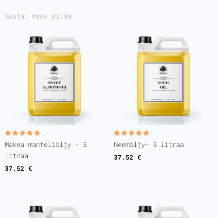
Saatat myös pitää
Rated
Rated
Makea manteliöljy - 5
Neemöljy- 5 litraa
5.00
5.00
out of 5
out of 5
litraa
37.52
€
37.52
€