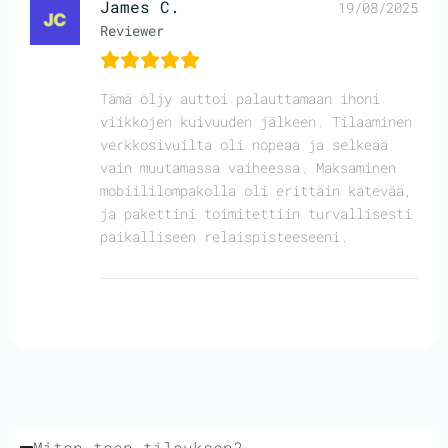
James C.
19/08/2025
Reviewer
Tämä öljy auttoi palauttamaan ihoni
viikkojen kuivuuden jälkeen. Tilaaminen
verkkosivuilta oli nopeaa ja selkeää
vain muutamassa vaiheessa. Maksaminen
mobiililompakolla oli erittäin kätevää,
ja pakettini toimitettiin turvallisesti
paikalliseen relaispisteeseeni.
Miten teen tilauksen?