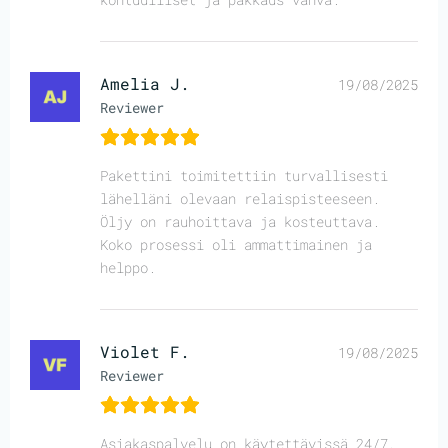
Amelia J.
19/08/2025
Reviewer
Pakettini toimitettiin turvallisesti
lähelläni olevaan relaispisteeseen.
Öljy on rauhoittava ja kosteuttava.
Koko prosessi oli ammattimainen ja
helppo.
Violet F.
19/08/2025
Reviewer
Asiakaspalvelu on käytettävissä 24/7,