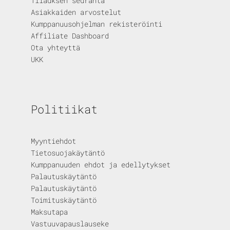
Tilauksen seuranta
Asiakkaiden arvostelut
Kumppanuusohjelman rekisteröinti
Affiliate Dashboard
Ota yhteyttä
UKK
Politiikat
Myyntiehdot
Tietosuojakäytäntö
Kumppanuuden ehdot ja edellytykset
Palautuskäytäntö
Palautuskäytäntö
Toimituskäytäntö
Maksutapa
Vastuuvapauslauseke