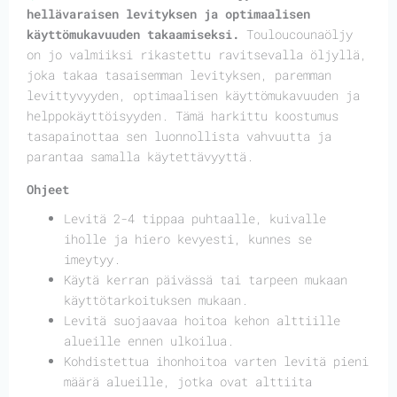
hellävaraisen levityksen ja optimaalisen
käyttömukavuuden takaamiseksi.
Touloucounaöljy
on jo valmiiksi rikastettu ravitsevalla öljyllä,
joka takaa tasaisemman levityksen, paremman
levittyvyyden, optimaalisen käyttömukavuuden ja
helppokäyttöisyyden. Tämä harkittu koostumus
tasapainottaa sen luonnollista vahvuutta ja
parantaa samalla käytettävyyttä.
Ohjeet
Levitä 2-4 tippaa puhtaalle, kuivalle
iholle ja hiero kevyesti, kunnes se
imeytyy.
Käytä kerran päivässä tai tarpeen mukaan
käyttötarkoituksen mukaan.
Levitä suojaavaa hoitoa kehon alttiille
alueille ennen ulkoilua.
Kohdistettua ihonhoitoa varten levitä pieni
määrä alueille, jotka ovat alttiita