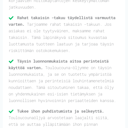
korjaavien hoitokäytäntöjen keskeytymättömän
jatkuvuuden.
Rahat takaisin -takuu täydellistä varmuutta
varten.
Tarjoamme rahat takaisin -takuun. Jos
asiakas ei ole tyytyväinen, maksamme rahat
takaisin. Tämä läpinäkyvä sitoumus kuvastaa
luottamusta tuotteen laatuun ja tarjoaa täysin
riskittömän ostokokemuksen.
Täysin luonnonmukaista aitoa perinteistä
käyttöä varten.
Touloucouna-öljymme on täysin
luonnonmukaista, ja se on tuotettu ympäristöä
kunnioittaen ja perinteisiä louhintamenetelmiä
noudattaen. Tämä sitoutuminen takaa, että öljy
on yhdenmukainen esi-isien tietämyksen ja
luonnollisen hyvinvoinnin periaatteiden kanssa.
Tukee ihon puhdistumista ja selkeyttä.
Touloucounaöljyä arvostetaan laajalti siitä,
että se auttaa ylläpitämään ihon pinnan