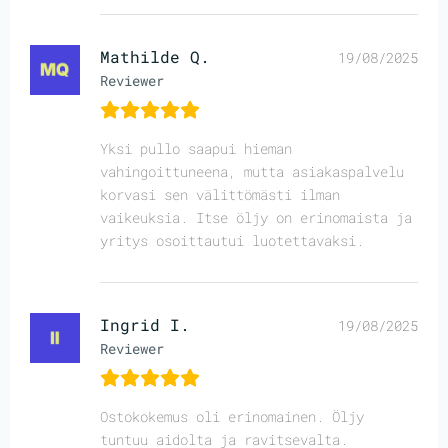
Mathilde Q.
19/08/2025
Reviewer
Yksi pullo saapui hieman
vahingoittuneena, mutta asiakaspalvelu
korvasi sen välittömästi ilman
vaikeuksia. Itse öljy on erinomaista ja
yritys osoittautui luotettavaksi.
Ingrid I.
19/08/2025
Reviewer
Ostokokemus oli erinomainen. Öljy
tuntuu aidolta ja ravitsevalta.