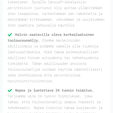
tukemiseen. Syvälle länsiafrikkalaisiin
perinteisiin juurtunut öljy auttaa ylläpitämään
ihon tasapainoa, tarkentamaan sen rakennetta ja
edistämään kirkkaamman, vahvemman ja suojatumman
ihon saamista jatkuvalla käytöllä.
Halvin saatavilla oleva korkealaatuinen
touloucounaöljy.
Olemme markkinoiden
edullisimpia ja pidämme samalla yllä tiukkoja
laatuvaatimuksia, mikä takaa poikkeuksellisen
edullisen hinnan aitoudesta tai tehokkuudesta
tinkimättä. Tämän edullisuuden ansiosta
touloucounaöljyä voidaan käyttää säännöllisesti
sekä ihonhoidossa että perinteisissä
hyvinvointirutiineissa.
Nopea ja luotettava 24 tunnin toimitus.
Tarjoamme aina 24 tunnin toimituksen, joka
takaa, että touloucounaöljy saapuu nopeasti ja
tehokkaasti. Nopea toimitus takaa suojaavien ja