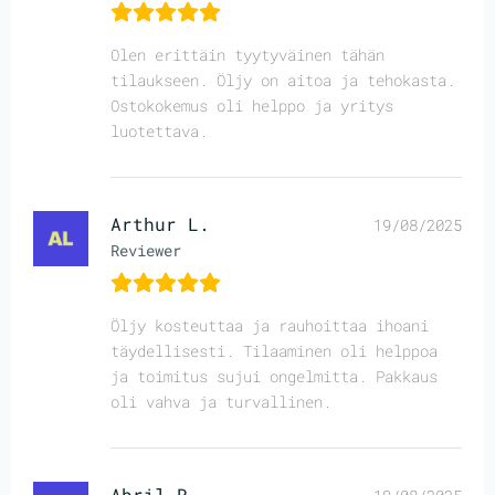
Olen erittäin tyytyväinen tähän
tilaukseen. Öljy on aitoa ja tehokasta.
Ostokokemus oli helppo ja yritys
luotettava.
Arthur L.
19/08/2025
Reviewer
Öljy kosteuttaa ja rauhoittaa ihoani
täydellisesti. Tilaaminen oli helppoa
ja toimitus sujui ongelmitta. Pakkaus
oli vahva ja turvallinen.
Abril R.