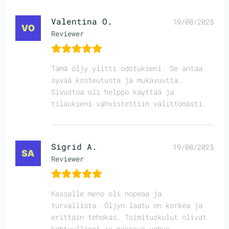
Valentina O.
19/08/2025
Reviewer
Tämä öljy ylitti odotukseni. Se antaa
syvää kosteutusta ja mukavuutta.
Sivustoa oli helppo käyttää ja
tilaukseni vahvistettiin välittömästi.
Sigrid A.
19/08/2025
Reviewer
Kassalle meno oli nopeaa ja
turvallista. Öljyn laatu on korkea ja
erittäin tehokas. Toimituskulut olivat
kohtuulliset ja pakkaus vahva.