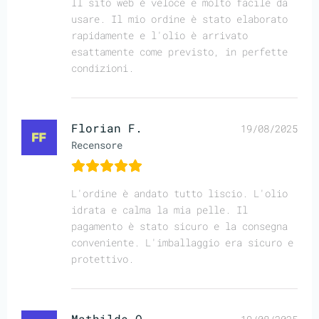
Il sito web è veloce e molto facile da
usare. Il mio ordine è stato elaborato
rapidamente e l'olio è arrivato
esattamente come previsto, in perfette
condizioni.
Florian F.
19/08/2025
Recensore
L'ordine è andato tutto liscio. L'olio
idrata e calma la mia pelle. Il
pagamento è stato sicuro e la consegna
conveniente. L'imballaggio era sicuro e
protettivo.
Mathilde Q.