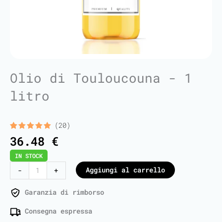
Olio di Touloucouna - 1
litro
(20)
Valutato
20
36.48
€
5.00
su 5
su base
IN STOCK
di
recensioni
Touloucouna
Aggiungi al carrello
-
+
Oil
-
Garanzia di rimborso
1
Consegna espressa
Liter