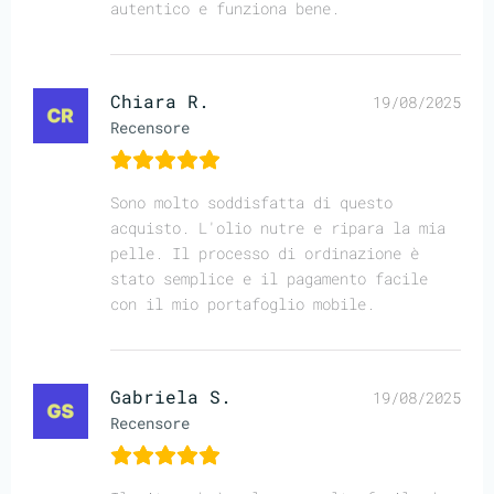
autentico e funziona bene.
Chiara R.
19/08/2025
Recensore
Sono molto soddisfatta di questo
acquisto. L'olio nutre e ripara la mia
pelle. Il processo di ordinazione è
stato semplice e il pagamento facile
con il mio portafoglio mobile.
Gabriela S.
19/08/2025
Recensore