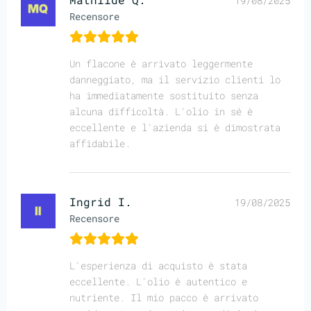
19/08/2025
Recensore
Un flacone è arrivato leggermente
danneggiato, ma il servizio clienti lo
ha immediatamente sostituito senza
alcuna difficoltà. L'olio in sé è
eccellente e l'azienda si è dimostrata
affidabile.
Ingrid I.
19/08/2025
Recensore
L'esperienza di acquisto è stata
eccellente. L'olio è autentico e
nutriente. Il mio pacco è arrivato