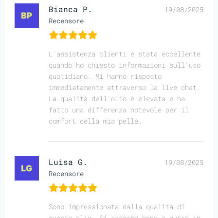
Bianca P.
19/08/2025
Recensore
L'assistenza clienti è stata eccellente
quando ho chiesto informazioni sull'uso
quotidiano. Mi hanno risposto
immediatamente attraverso la live chat.
La qualità dell'olio è elevata e ha
fatto una differenza notevole per il
comfort della mia pelle.
Luisa G.
19/08/2025
Recensore
Sono impressionata dalla qualità di
questo olio. Si assorbe bene e nutre in