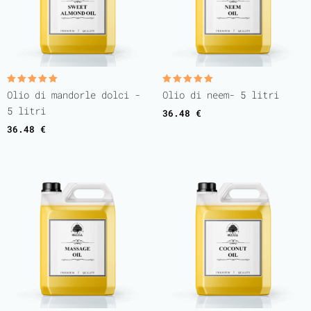
Valutato
Valutato
Olio di mandorle dolci -
Olio di neem- 5 litri
5.00
5.00
su 5
su 5
5 litri
36.48
€
36.48
€