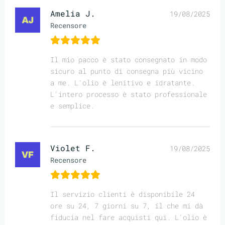
Amelia J.
19/08/2025
Recensore
Il mio pacco è stato consegnato in modo
sicuro al punto di consegna più vicino
a me. L'olio è lenitivo e idratante.
L'intero processo è stato professionale
e semplice.
Violet F.
19/08/2025
Recensore
Il servizio clienti è disponibile 24
ore su 24, 7 giorni su 7, il che mi dà
fiducia nel fare acquisti qui. L'olio è