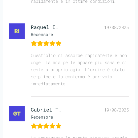
rapidamente e in ottime condizioni.
Raquel I.
19/08/2025
Recensore
Quest'olio si assorbe rapidamente e non
unge. La mia pelle appare più sana e si
sente a proprio agio. L'ordine è stato
semplice e la conferma è arrivata
immediatamente.
Gabriel T.
19/08/2025
Recensore
Ho apprezzato lo sconto ricevuto grazie