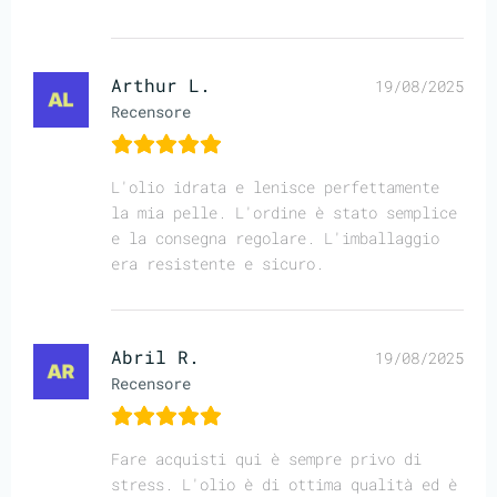
Arthur L.
19/08/2025
Recensore
L'olio idrata e lenisce perfettamente
la mia pelle. L'ordine è stato semplice
e la consegna regolare. L'imballaggio
era resistente e sicuro.
Abril R.
19/08/2025
Recensore
Fare acquisti qui è sempre privo di
stress. L'olio è di ottima qualità ed è