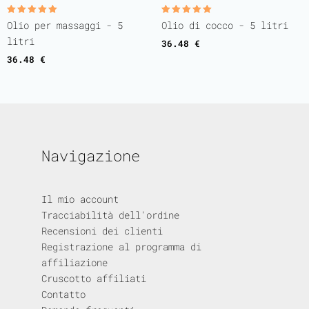
Valutato
Valutato
Olio per massaggi - 5
Olio di cocco - 5 litri
5.00
5.00
su 5
su 5
litri
36.48
€
36.48
€
Navigazione
Il mio account
Tracciabilità dell'ordine
Recensioni dei clienti
Registrazione al programma di
affiliazione
Cruscotto affiliati
Contatto