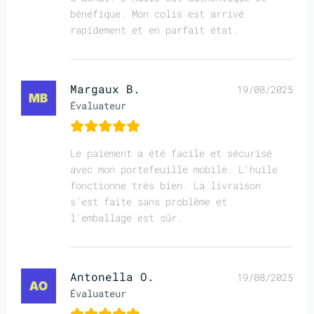
bénéfique. Mon colis est arrivé
rapidement et en parfait état.
Margaux B.
19/08/2025
Évaluateur
Le paiement a été facile et sécurisé
avec mon portefeuille mobile. L'huile
fonctionne très bien. La livraison
s'est faite sans problème et
l'emballage est sûr.
Antonella O.
19/08/2025
Évaluateur