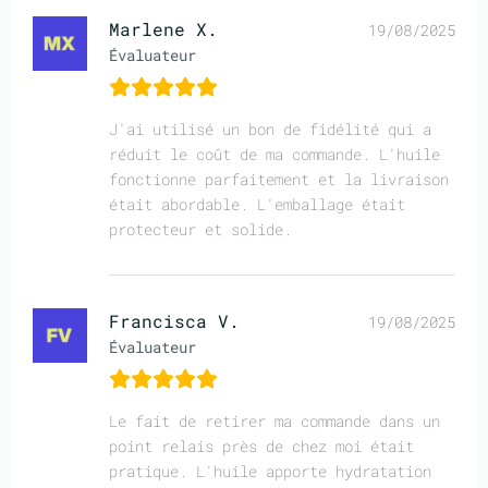
Marlene X.
19/08/2025
Évaluateur
J'ai utilisé un bon de fidélité qui a
réduit le coût de ma commande. L'huile
fonctionne parfaitement et la livraison
était abordable. L'emballage était
protecteur et solide.
Francisca V.
19/08/2025
Évaluateur
Le fait de retirer ma commande dans un
point relais près de chez moi était
pratique. L'huile apporte hydratation