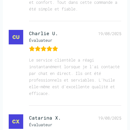
et confort. Tout dans cette commande a
été simple et fiable.
Charlie U.
19/08/2025
Évaluateur
Le service clientèle a réagi
instantanément lorsque je l'ai contacté
par chat en direct. Ils ont été
professionnels et serviables. L'huile
elle-même est d'excellente qualité et
efficace.
Catarina X.
19/08/2025
Évaluateur