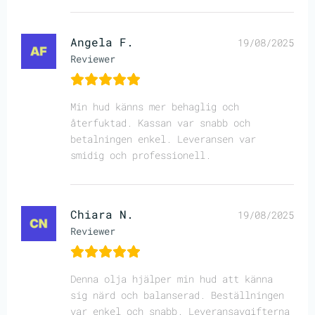
Angela F.
19/08/2025
Reviewer
Min hud känns mer behaglig och
återfuktad. Kassan var snabb och
betalningen enkel. Leveransen var
smidig och professionell.
Chiara N.
19/08/2025
Reviewer
Denna olja hjälper min hud att känna
sig närd och balanserad. Beställningen
var enkel och snabb. Leveransavgifterna