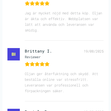
Jag är mycket nöjd med detta köp. Oljan
är äkta och effektiv. Webbplatsen var
lätt att använda och leveransen var
smidig.
Brittany I.
19/08/2025
Reviewer
Oljan ger återfuktning och skydd. Att
beställa online var stressfritt.
Leveransen var professionell och
förpackningen säker.