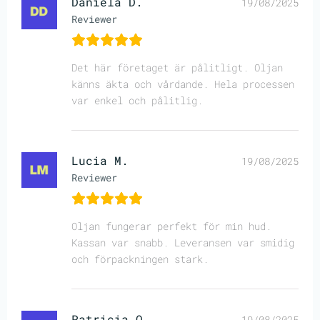
Daniela D.
19/08/2025
Reviewer
Det här företaget är pålitligt. Oljan
känns äkta och vårdande. Hela processen
var enkel och pålitlig.
Lucia M.
19/08/2025
Reviewer
Oljan fungerar perfekt för min hud.
Kassan var snabb. Leveransen var smidig
och förpackningen stark.
Patricia Q.
19/08/2025