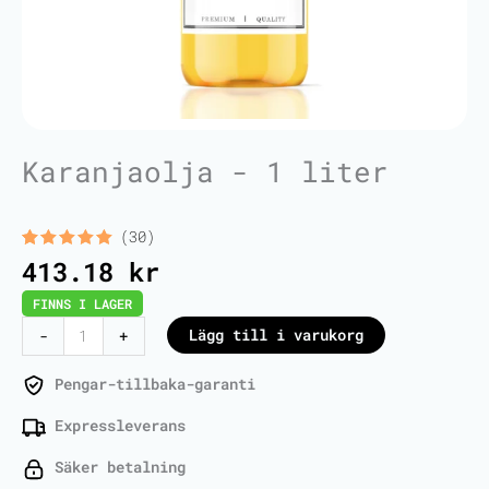
Karanjaolja - 1 liter
(30)
Betygsatt
30
413.18
kr
5.00
av 5
baserat
FINNS I LAGER
på
kundrecensioner
Karanja
Lägg till i varukorg
-
+
Oil
-
Pengar-tillbaka-garanti
1
Expressleverans
Liter
mängd
Säker betalning