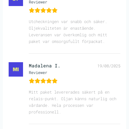
Reviewer
Utcheckningen var snabb och säker.
Oljekvaliteten är enastående.
Leveransen var överkomlig och mitt
paket var omsorgsfullt förpackat.
Madalena I.
19/08/2025
Reviewer
Mitt paket levererades säkert på en
relais-punkt. Oljan känns naturlig och
vårdande. Hela processen var
professionell.