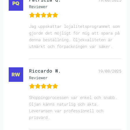
Reviewer
Jag uppskattar lojalitetsprogrammet som
gjorde det möjligt för mig att spara på
denna beställning. Oljekvaliteten är
utmärkt och förpackningen var säker.
Riccardo W.
19/08/2025
Reviewer
Shoppingprocessen var enkel och snabb.
Oljan känns naturlig och äkta.
Leveransen var professionell och
prisvärd.