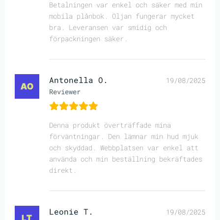
Betalningen var enkel och säker med min
mobila plånbok. Oljan fungerar mycket
bra. Leveransen var smidig och
förpackningen säker.
Antonella O.
19/08/2025
Reviewer
Denna produkt överträffade mina
förväntningar. Den lämnar min hud mjuk
och skyddad. Webbplatsen var enkel att
använda och min beställning bekräftades
direkt.
Leonie T.
19/08/2025