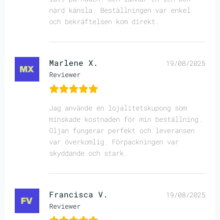
närd känsla. Beställningen var enkel
och bekräftelsen kom direkt.
Marlene X.
19/08/2025
Reviewer
Jag använde en lojalitetskupong som
minskade kostnaden för min beställning.
Oljan fungerar perfekt och leveransen
var överkomlig. Förpackningen var
skyddande och stark.
Francisca V.
19/08/2025
Reviewer