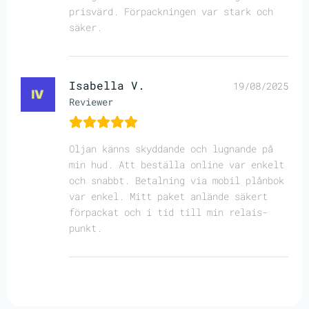
prisvärd. Förpackningen var stark och
säker.
Isabella V.
19/08/2025
Reviewer
Oljan känns skyddande och lugnande på
min hud. Att beställa online var enkelt
och snabbt. Betalning via mobil plånbok
var enkel. Mitt paket anlände säkert
förpackat och i tid till min relais-
punkt.