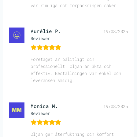
var rimliga och förpackningen säker.
Aurélie P.
19/08/2025
Reviewer
Företaget är pålitligt och
professionellt. Oljan är äkta och
effektiv. Beställningen var enkel och
leveransen smidig.
Monica M.
19/08/2025
Reviewer
Oljan ger återfuktning och komfort.