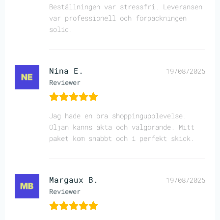
Beställningen var stressfri. Leveransen
var professionell och förpackningen
solid.
Nina E.
19/08/2025
Reviewer
Jag hade en bra shoppingupplevelse.
Oljan känns äkta och välgörande. Mitt
paket kom snabbt och i perfekt skick.
Margaux B.
19/08/2025
Reviewer