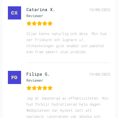
Catarina X.
19/08/2025
Reviewer
Oljan känns naturlig och äkta. Min hud
ser friskare och lugnare ut.
Utcheckningen gick snabbt och paketet
kom fram säkert utan problem.
Filipa G.
19/08/2025
Reviewer
Jag är imponerad av effektiviteten. Min
hud förblir hydratiserad hela dagen.
Webbplatsen var mycket lätt att
navigera. Leveransen var smidig och