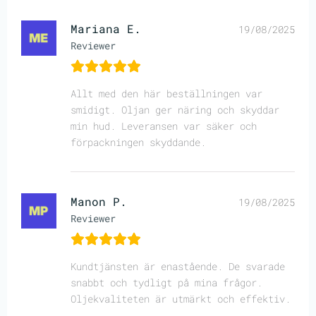
Mariana E.
19/08/2025
Reviewer
Allt med den här beställningen var
smidigt. Oljan ger näring och skyddar
min hud. Leveransen var säker och
förpackningen skyddande.
Manon P.
19/08/2025
Reviewer
Kundtjänsten är enastående. De svarade
snabbt och tydligt på mina frågor.
Oljekvaliteten är utmärkt och effektiv.