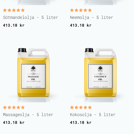
Betygsatt
Betygsatt
Sötmandelolja - 5 liter
Neemolja - 5 liter
5.00
5.00
av 5
av 5
413.18
kr
413.18
kr
Betygsatt
Betygsatt
Massageolja - 5 liter
Kokosolja - 5 liter
5.00
5.00
av 5
av 5
413.18
kr
413.18
kr