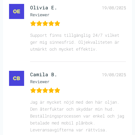
Olivia E.
19/08/2025
Reviewer
Support finns tillgänglig 24/7 vilket
ger mig sinnesfrid. Oljekvaliteten är
utmärkt och mycket effektiv.
Camila B.
19/08/2025
Reviewer
Jag är mycket nöjd med den här oljan.
Den återfuktar och skyddar min hud.
Beställningsprocessen var enkel och jag
betalade med mobil plånbok.
Leveransavgifterna var rättvisa.