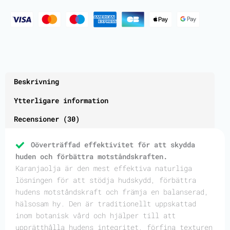
Beskrivning
Ytterligare information
Recensioner (30)
Oöverträffad effektivitet för att skydda
huden och förbättra motståndskraften.
Karanjaolja är den mest effektiva naturliga
lösningen för att stödja hudskydd, förbättra
hudens motståndskraft och främja en balanserad,
hälsosam hy. Den är traditionellt uppskattad
inom botanisk vård och hjälper till att
upprätthålla hudens integritet, förfina texturen