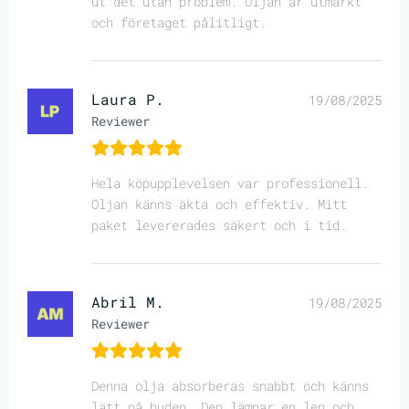
ut det utan problem. Oljan är utmärkt
och företaget pålitligt.
Laura P.
19/08/2025
Reviewer
Hela köpupplevelsen var professionell.
Oljan känns äkta och effektiv. Mitt
paket levererades säkert och i tid.
Abril M.
19/08/2025
Reviewer
Denna olja absorberas snabbt och känns
lätt på huden. Den lämnar en len och