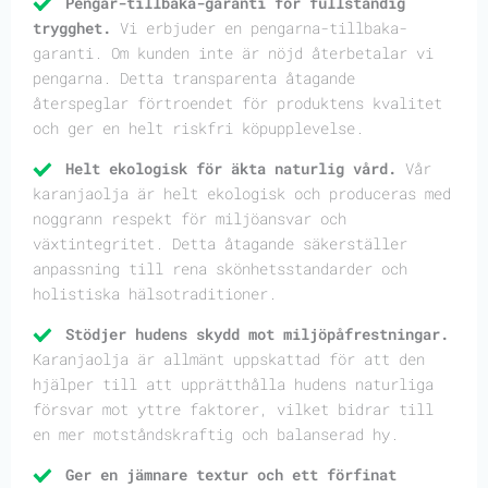
Pengar-tillbaka-garanti för fullständig
trygghet.
Vi erbjuder en pengarna-tillbaka-
garanti. Om kunden inte är nöjd återbetalar vi
pengarna. Detta transparenta åtagande
återspeglar förtroendet för produktens kvalitet
och ger en helt riskfri köpupplevelse.
Helt ekologisk för äkta naturlig vård.
Vår
karanjaolja är helt ekologisk och produceras med
noggrann respekt för miljöansvar och
växtintegritet. Detta åtagande säkerställer
anpassning till rena skönhetsstandarder och
holistiska hälsotraditioner.
Stödjer hudens skydd mot miljöpåfrestningar.
Karanjaolja är allmänt uppskattad för att den
hjälper till att upprätthålla hudens naturliga
försvar mot yttre faktorer, vilket bidrar till
en mer motståndskraftig och balanserad hy.
Ger en jämnare textur och ett förfinat