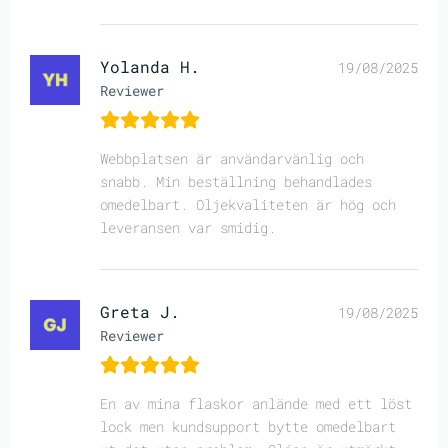
Yolanda H.
19/08/2025
Reviewer
Webbplatsen är användarvänlig och
snabb. Min beställning behandlades
omedelbart. Oljekvaliteten är hög och
leveransen var smidig.
Greta J.
19/08/2025
Reviewer
En av mina flaskor anlände med ett löst
lock men kundsupport bytte omedelbart