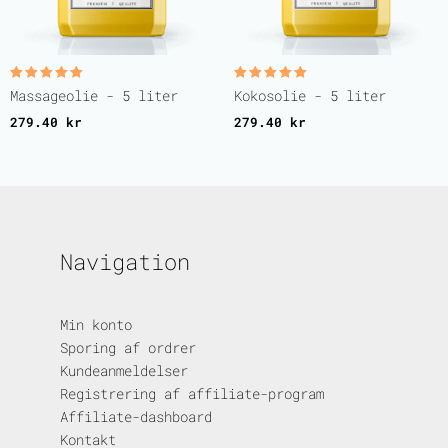
Vurderet
Vurderet
Massageolie - 5 liter
Kokosolie - 5 liter
5.00
5.00
ud af 5
ud af 5
279.40
kr
279.40
kr
Navigation
Min konto
Sporing af ordrer
Kundeanmeldelser
Registrering af affiliate-program
Affiliate-dashboard
Kontakt