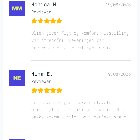
Monica M.
19/08/2025
Reviewer
Olien giver fugt og komfort. Bestilling
var stressfri. Leveringen var
professionel og emballagen solid.
Nina E.
19/08/2025
Reviewer
Jeg havde en god indkøbsoplevelse.
Olien føles autentisk og gavnlig. Min
pakke ankom hurtigt og i perfekt stand.