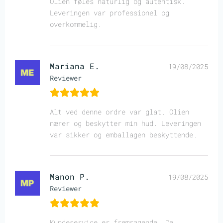
Olien føles naturlig og autentisk.
Leveringen var professionel og
overkommelig.
Mariana E.
19/08/2025
Reviewer
Alt ved denne ordre var glat. Olien
nærer og beskytter min hud. Leveringen
var sikker og emballagen beskyttende.
Manon P.
19/08/2025
Reviewer
Kundeservice er fremragende. De