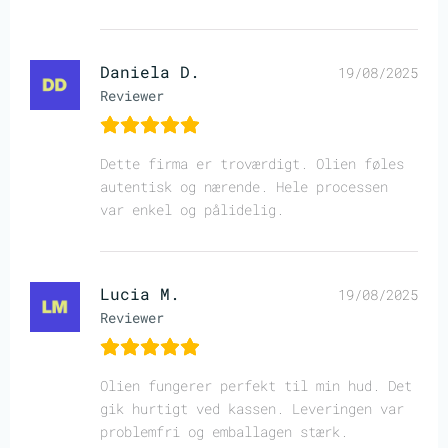
Daniela D.
19/08/2025
Reviewer
Dette firma er troværdigt. Olien føles
autentisk og nærende. Hele processen
var enkel og pålidelig.
Lucia M.
19/08/2025
Reviewer
Olien fungerer perfekt til min hud. Det
gik hurtigt ved kassen. Leveringen var
problemfri og emballagen stærk.