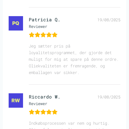
Patricia Q.
19/08/2025
Reviewer
Jeg sætter pris på
loyalitetsprogrammet, der gjorde det
muligt for mig at spare på denne ordre.
Oliekvaliteten er fremragende, og
emballagen var sikker.
Riccardo W.
19/08/2025
Reviewer
Indkøbsprocessen var nem og hurtig.