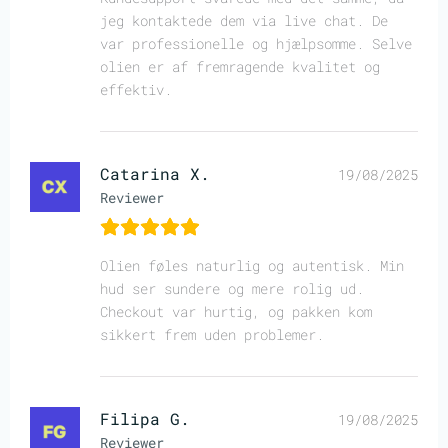
jeg kontaktede dem via live chat. De
var professionelle og hjælpsomme. Selve
olien er af fremragende kvalitet og
effektiv.
Catarina X.
19/08/2025
Reviewer
Olien føles naturlig og autentisk. Min
hud ser sundere og mere rolig ud.
Checkout var hurtig, og pakken kom
sikkert frem uden problemer.
Filipa G.
19/08/2025
Reviewer