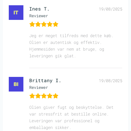
Ines T.
19/08/2025
Reviewer
Jeg er meget tilfreds med dette køb.
Olien er autentisk og effektiv.
Hjemmesiden var nem at bruge, og
leveringen gik glat.
Brittany I.
19/08/2025
Reviewer
Olien giver fugt og beskyttelse. Det
var stressfrit at bestille online.
Leveringen var professionel og
emballagen sikker.