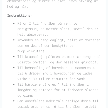
absorptionen og sikrer en glat, jævn dækning af
hud og hår.
Instruktioner
Påfør 2 til 4 dråber på ren, tør
ansigtshud, og massér blidt, indtil den er
helt absorberet.
Anvendes en gang dagligt, helst om morgenen
som en del af den beskyttende
hudplejerutine.
Til kropspleje påføres en moderat mængde på
udsatte områder, og der masseres grundigt.
Til behandling af hovedbunden masseres 4
til 6 dråber ind i hovedbunden og lades
virke i 30 til 60 minutter før vask.
Til hårpleje påføres 1 til 2 dråber i
længder og spidser for at forbedre blødhed
og glans.
Den anbefalede maksimale daglige dosis til
topisk brug er ca. 6 til 8 dråber fordelt