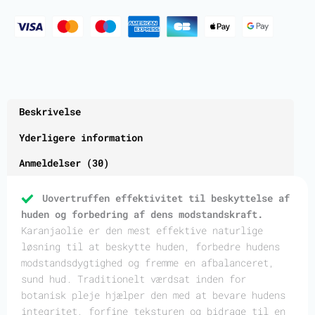
Beskrivelse
Yderligere information
Anmeldelser (30)
Uovertruffen effektivitet til beskyttelse af
huden og forbedring af dens modstandskraft.
Karanjaolie er den mest effektive naturlige
løsning til at beskytte huden, forbedre hudens
modstandsdygtighed og fremme en afbalanceret,
sund hud. Traditionelt værdsat inden for
botanisk pleje hjælper den med at bevare hudens
integritet, forfine teksturen og bidrage til en