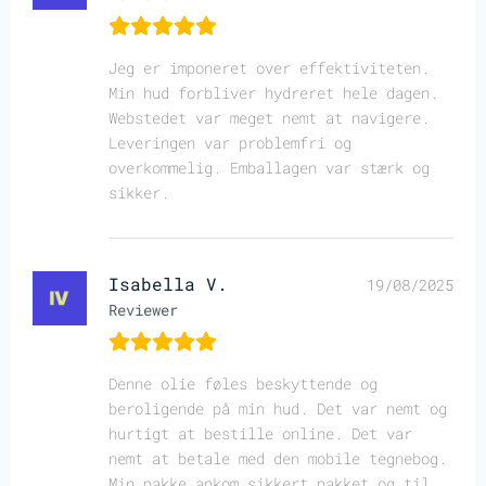
Jeg er imponeret over effektiviteten.
Min hud forbliver hydreret hele dagen.
Webstedet var meget nemt at navigere.
Leveringen var problemfri og
overkommelig. Emballagen var stærk og
sikker.
Isabella V.
19/08/2025
Reviewer
Denne olie føles beskyttende og
beroligende på min hud. Det var nemt og
hurtigt at bestille online. Det var
nemt at betale med den mobile tegnebog.
Min pakke ankom sikkert pakket og til