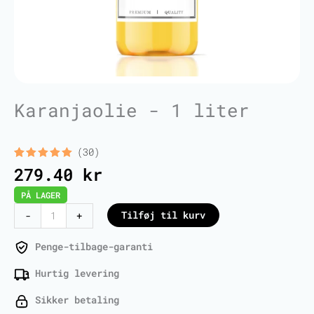
Karanjaolie - 1 liter
(30)
Bedømt
30
279.40
kr
som
5.00
ud af 5
PÅ LAGER
baseret
på
Karanja
Tilføj til kurv
-
+
kundebedømmelser
Oil
-
Penge-tilbage-garanti
1
Hurtig levering
Liter
antal
Sikker betaling