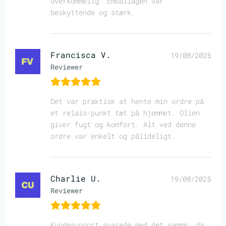
overkommelig. Emballagen var
beskyttende og stærk.
Francisca V.
19/08/2025
Reviewer
Det var praktisk at hente min ordre på
et relais-punkt tæt på hjemmet. Olien
giver fugt og komfort. Alt ved denne
ordre var enkelt og pålideligt.
Charlie U.
19/08/2025
Reviewer
Kundesupport svarede med det samme, da