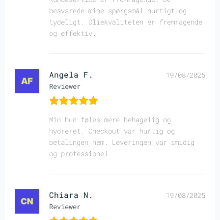
besvarede mine spørgsmål hurtigt og
tydeligt. Oliekvaliteten er fremragende
og effektiv.
Angela F.
19/08/2025
Reviewer
Min hud føles mere behagelig og
hydreret. Checkout var hurtig og
betalingen nem. Leveringen var smidig
og professionel.
Chiara N.
19/08/2025
Reviewer