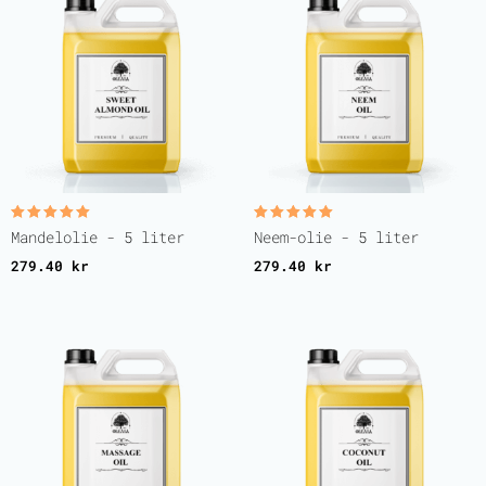
Vurderet
Vurderet
Mandelolie - 5 liter
Neem-olie - 5 liter
5.00
5.00
ud af 5
ud af 5
279.40
kr
279.40
kr