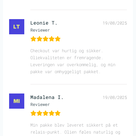
Leonie T.
19/08/2025
Reviewer
Checkout var hurtig og sikker.
Oliekvaliteten er fremragende.
Leveringen var overkommelig, og min
pakke var omhyggeligt pakket.
Madalena I.
19/08/2025
Reviewer
Min pakke blev leveret sikkert på et
relais-punkt. Olien føles naturlig og