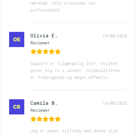
nærende. Hele processen var
professionel.
Olivia E.
19/08/2025
Reviewer
Support er tilgængelig 24/7, hvilket
giver mig ro i sindet. Oliekvaliteten
er fremragende og meget effektiv.
Camila B.
19/08/2025
Reviewer
Jeg er meget tilfreds med denne olie.