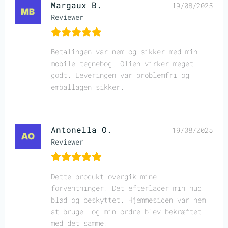
Margaux B.
19/08/2025
Reviewer
Betalingen var nem og sikker med min
mobile tegnebog. Olien virker meget
godt. Leveringen var problemfri og
emballagen sikker.
Antonella O.
19/08/2025
Reviewer
Dette produkt overgik mine
forventninger. Det efterlader min hud
blød og beskyttet. Hjemmesiden var nem
at bruge, og min ordre blev bekræftet
med det samme.