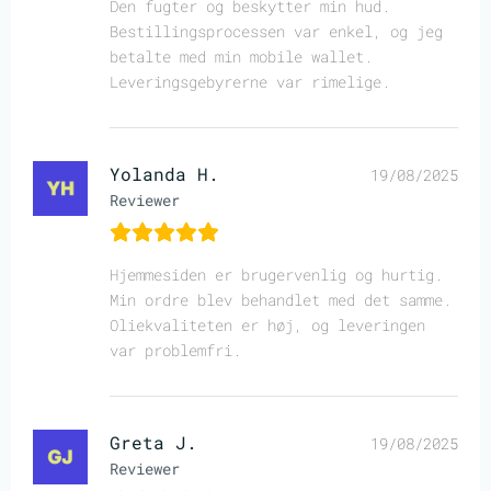
Den fugter og beskytter min hud.
Bestillingsprocessen var enkel, og jeg
betalte med min mobile wallet.
Leveringsgebyrerne var rimelige.
Yolanda H.
19/08/2025
Reviewer
Hjemmesiden er brugervenlig og hurtig.
Min ordre blev behandlet med det samme.
Oliekvaliteten er høj, og leveringen
var problemfri.
Greta J.
19/08/2025
Reviewer