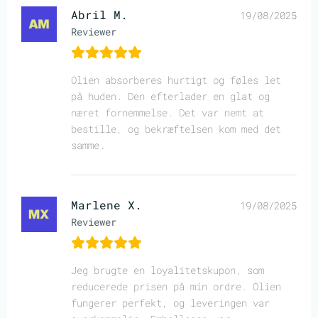
Abril M.
19/08/2025
Reviewer
Olien absorberes hurtigt og føles let
på huden. Den efterlader en glat og
næret fornemmelse. Det var nemt at
bestille, og bekræftelsen kom med det
samme.
Marlene X.
19/08/2025
Reviewer
Jeg brugte en loyalitetskupon, som
reducerede prisen på min ordre. Olien
fungerer perfekt, og leveringen var