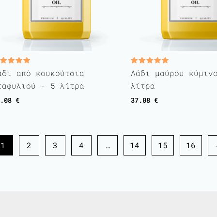
ated
Rated
άδι από κουκούτσια
Λάδι μαύρου κύμιν
.00
5.00
t of 5
out of 5
ταφυλιού - 5 λίτρα
λίτρα
7.08
€
37.08
€
1
2
3
4
…
14
15
16