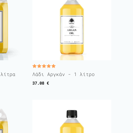
Rated
 λίτρα
Λάδι Αργκάν - 1 λίτρο
5.00
out of 5
37.08
€