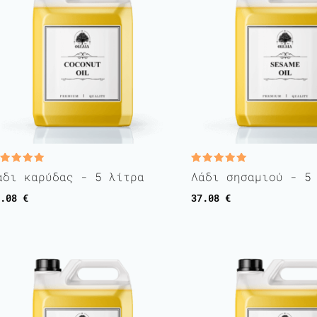
ated
Rated
άδι καρύδας - 5 λίτρα
Λάδι σησαμιού - 5
.00
5.00
t of 5
out of 5
7.08
€
37.08
€