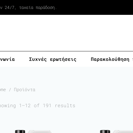
Sorted
by
ν 24/7, ταχεία παράδοση.
popularity
νωνία
Συχνές ερωτήσεις
Παρακολούθηση 
ome
/ Προϊόντα
howing 1–12 of 191 results