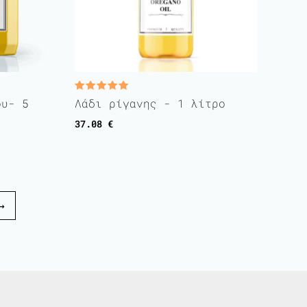
Rated
ου- 5
Λάδι ρίγανης - 1 λίτρο
5.00
out of 5
37.08
€
→