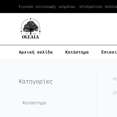
Skip
Εγγύηση επιστροφής χρημάτων, εξυπηρέτηση πελατώ
to
content
Αρχική σελίδα
Κατάστημα
Επικοι
H
Κατηγορίες
S
Κατάστημα