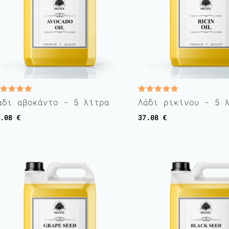
ated
Rated
άδι αβοκάντο - 5 λίτρα
Λάδι ρικίνου - 5 
.00
5.00
t of 5
out of 5
7.08
€
37.08
€