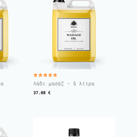
Rated
ρα
Λάδι μασάζ - 5 λίτρα
5.00
out of 5
37.08
€