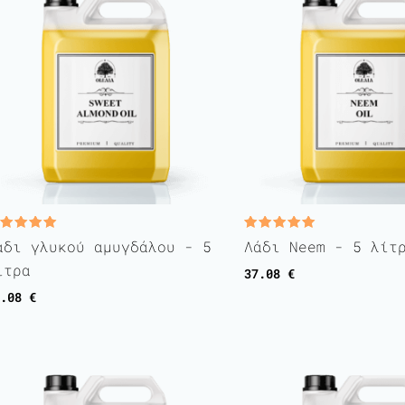
ated
Rated
άδι γλυκού αμυγδάλου - 5
Λάδι Neem - 5 λίτ
.00
5.00
t of 5
out of 5
ίτρα
37.08
€
7.08
€