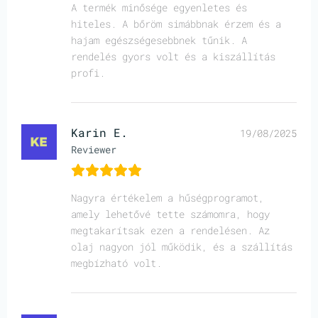
A termék minősége egyenletes és
hiteles. A bőröm simábbnak érzem és a
hajam egészségesebbnek tűnik. A
rendelés gyors volt és a kiszállítás
profi.
Karin E.
19/08/2025
Reviewer
Nagyra értékelem a hűségprogramot,
amely lehetővé tette számomra, hogy
megtakarítsak ezen a rendelésen. Az
olaj nagyon jól működik, és a szállítás
megbízható volt.