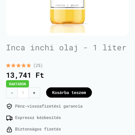
Inca inchi olaj - 1 liter
(25)
Értékelés
25
13,741
Ft
5.00
az 5-
ből,
RAKTÁRON
értékelés
alapján
Inca
Kosárba teszem
-
+
Inchi
Oil
Pénz-visszafizetési garancia
-
Expressz kézbesítés
1
Liter
Biztonságos fizetés
mennyiség