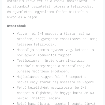
optimális kényelmet és a könnyű használatot. Ez
az átgondolt összetétel fokozza a felszívódást,
és egyenletes, egyenletes fedést biztosít a
bőrön és a hajon.
Utasítások
Vigyen fel 2-4 cseppet a tiszta, száraz
arcbőrre, és gyengéden masszírozza be, amíg
teljesen felszívódik.
Használja naponta egyszer vagy kétszer, a
bőr egyéni igényeitől függően.
Testápolásra, fürdés után alkalmazzon
mérsékelt mennyiséget a hidratáltság és
puhaság megőrzése érdekében.
Hajápoláshoz vigyen fel 1-3 cseppet a
nedves vagy száraz haj hosszára és végére.
Fejbőrkezelésként masszírozzon be 5-8
cseppet a fejbőrbe, és hagyja hatni 30-60
percig, mielőtt lemosná.
Belső használatra, naponta 1 teáskanálnyit