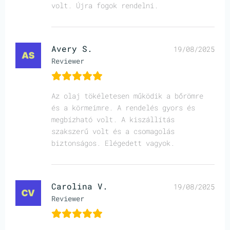
volt. Újra fogok rendelni.
Avery S.
19/08/2025
Reviewer
Az olaj tökéletesen működik a bőrömre
és a körmeimre. A rendelés gyors és
megbízható volt. A kiszállítás
szakszerű volt és a csomagolás
biztonságos. Elégedett vagyok.
Carolina V.
19/08/2025
Reviewer