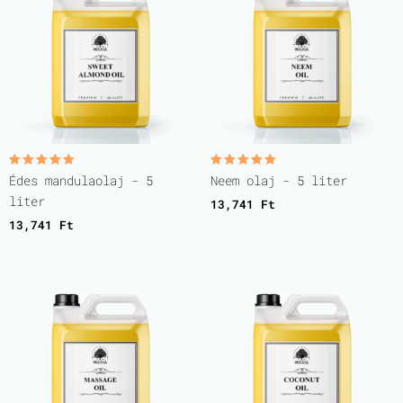
Értékelés:
Értékelés:
Édes mandulaolaj - 5
Neem olaj - 5 liter
5.00
5.00
/ 5
/ 5
liter
13,741
Ft
13,741
Ft