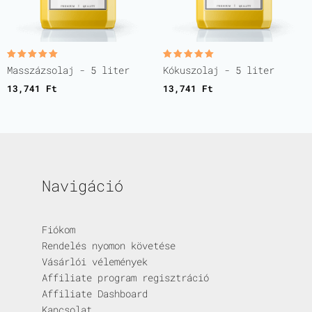
Értékelés:
Értékelés:
Masszázsolaj - 5 liter
Kókuszolaj - 5 liter
5.00
5.00
/ 5
/ 5
13,741
Ft
13,741
Ft
Navigáció
Fiókom
Rendelés nyomon követése
Vásárlói vélemények
Affiliate program regisztráció
Affiliate Dashboard
Kapcsolat