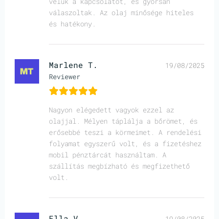
velük a kapcsolatot, és gyorsan
válaszoltak. Az olaj minősége hiteles
és hatékony.
Marlene T.
19/08/2025
Reviewer
Nagyon elégedett vagyok ezzel az
olajjal. Mélyen táplálja a bőrömet, és
erősebbé teszi a körmeimet. A rendelési
folyamat egyszerű volt, és a fizetéshez
mobil pénztárcát használtam. A
szállítás megbízható és megfizethető
volt.
Ella V.
19/08/2025