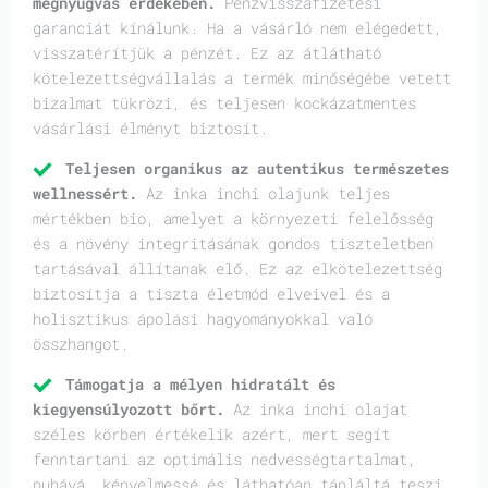
megnyugvás érdekében.
Pénzvisszafizetési
garanciát kínálunk. Ha a vásárló nem elégedett,
visszatérítjük a pénzét. Ez az átlátható
kötelezettségvállalás a termék minőségébe vetett
bizalmat tükrözi, és teljesen kockázatmentes
vásárlási élményt biztosít.
Teljesen organikus az autentikus természetes
wellnessért.
Az inka inchi olajunk teljes
mértékben bio, amelyet a környezeti felelősség
és a növény integritásának gondos tiszteletben
tartásával állítanak elő. Ez az elkötelezettség
biztosítja a tiszta életmód elveivel és a
holisztikus ápolási hagyományokkal való
összhangot.
Támogatja a mélyen hidratált és
kiegyensúlyozott bőrt.
Az inka inchi olajat
széles körben értékelik azért, mert segít
fenntartani az optimális nedvességtartalmat,
puhává, kényelmessé és láthatóan tápláltá teszi