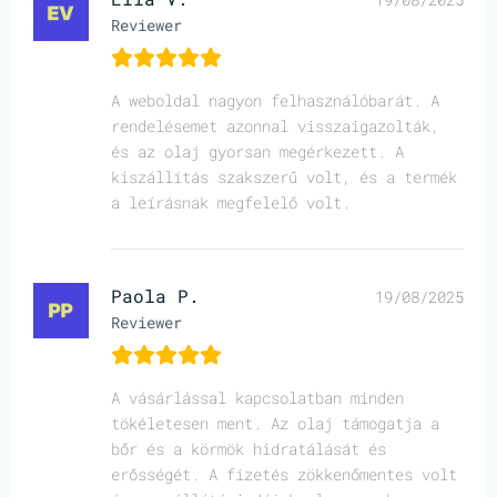
Reviewer
A weboldal nagyon felhasználóbarát. A
rendelésemet azonnal visszaigazolták,
és az olaj gyorsan megérkezett. A
kiszállítás szakszerű volt, és a termék
a leírásnak megfelelő volt.
Paola P.
19/08/2025
Reviewer
A vásárlással kapcsolatban minden
tökéletesen ment. Az olaj támogatja a
bőr és a körmök hidratálását és
erősségét. A fizetés zökkenőmentes volt