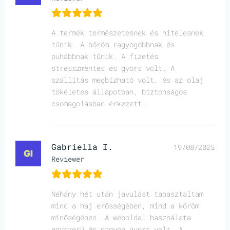
A termék természetesnek és hitelesnek
tűnik. A bőröm ragyogóbbnak és
puhábbnak tűnik. A fizetés
stresszmentes és gyors volt. A
szállítás megbízható volt, és az olaj
tökéletes állapotban, biztonságos
csomagolásban érkezett.
Gabriella I.
19/08/2025
Reviewer
Néhány hét után javulást tapasztaltam
mind a haj erősségében, mind a köröm
minőségében. A weboldal használata
egyszerű és nagyon gyors volt. A