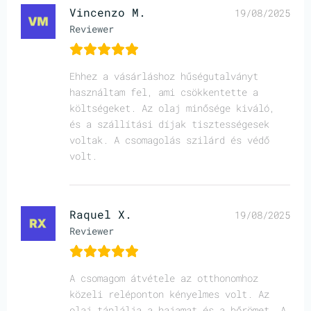
Vincenzo M.
19/08/2025
Reviewer
Ehhez a vásárláshoz hűségutalványt
használtam fel, ami csökkentette a
költségeket. Az olaj minősége kiváló,
és a szállítási díjak tisztességesek
voltak. A csomagolás szilárd és védő
volt.
Raquel X.
19/08/2025
Reviewer
A csomagom átvétele az otthonomhoz
közeli reléponton kényelmes volt. Az
olaj táplálja a hajamat és a bőrömet. A