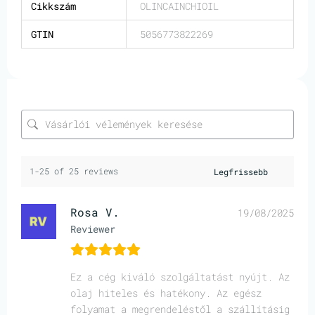
Cikkszám
OLINCAINCHIOIL
GTIN
5056773822269
1-25 of 25 reviews
Rosa V.
19/08/2025
Reviewer
Ez a cég kiváló szolgáltatást nyújt. Az
olaj hiteles és hatékony. Az egész
folyamat a megrendeléstől a szállításig