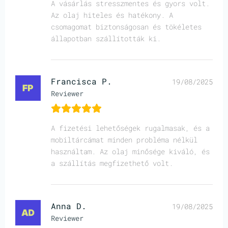
A vásárlás stresszmentes és gyors volt.
Az olaj hiteles és hatékony. A
csomagomat biztonságosan és tökéletes
állapotban szállították ki.
Francisca P.
19/08/2025
Reviewer
A fizetési lehetőségek rugalmasak, és a
mobiltárcámat minden probléma nélkül
használtam. Az olaj minősége kiváló, és
a szállítás megfizethető volt.
Anna D.
19/08/2025
Reviewer