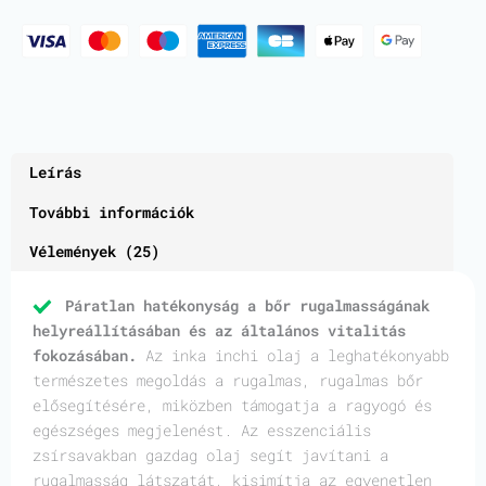
Leírás
További információk
Vélemények (25)
Páratlan hatékonyság a bőr rugalmasságának
helyreállításában és az általános vitalitás
fokozásában.
Az inka inchi olaj a leghatékonyabb
természetes megoldás a rugalmas, rugalmas bőr
elősegítésére, miközben támogatja a ragyogó és
egészséges megjelenést. Az esszenciális
zsírsavakban gazdag olaj segít javítani a
rugalmasság látszatát, kisimítja az egyenetlen