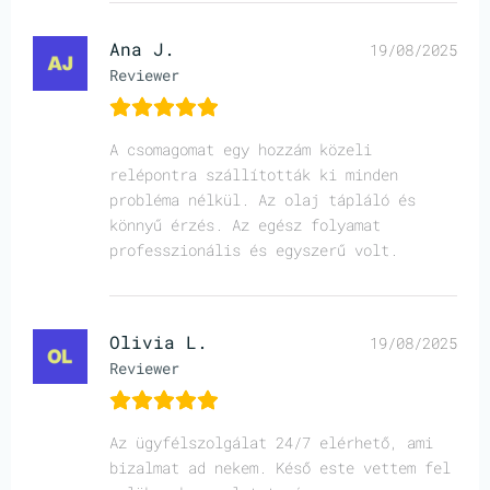
Ana J.
19/08/2025
Reviewer
A csomagomat egy hozzám közeli
relépontra szállították ki minden
probléma nélkül. Az olaj tápláló és
könnyű érzés. Az egész folyamat
professzionális és egyszerű volt.
Olivia L.
19/08/2025
Reviewer
Az ügyfélszolgálat 24/7 elérhető, ami
bizalmat ad nekem. Késő este vettem fel