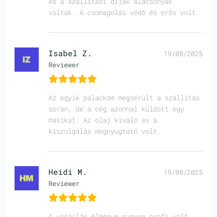
és a szállítási díjak alacsonyak
voltak. A csomagolás védő és erős volt.
Isabel Z.
19/08/2025
Reviewer
Az egyik palackom megsérült a szállítás
során, de a cég azonnal küldött egy
másikat. Az olaj kiváló és a
kiszolgálás megnyugtató volt.
Heidi M.
19/08/2025
Reviewer
A vásárlás élménye nagyon profi volt.