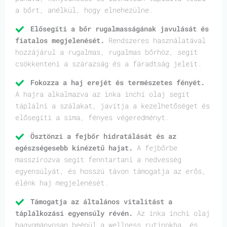
a bőrt, anélkül, hogy elnehezülne.
Elősegíti a bőr rugalmasságának javulását és
fiatalos megjelenését.
Rendszeres használatával
hozzájárul a rugalmas, rugalmas bőrhöz, segít
csökkenteni a szárazság és a fáradtság jeleit.
Fokozza a haj erejét és természetes fényét.
A hajra alkalmazva az inka inchi olaj segít
táplálni a szálakat, javítja a kezelhetőséget és
elősegíti a sima, fényes végeredményt.
Ösztönzi a fejbőr hidratálását és az
egészségesebb kinézetű hajat.
A fejbőrbe
masszírozva segít fenntartani a nedvesség
egyensúlyát, és hosszú távon támogatja az erős,
élénk haj megjelenését.
Támogatja az általános vitalitást a
táplálkozási egyensúly révén.
Az inka inchi olaj
hagyományosan beépül a wellness rutinokba, és