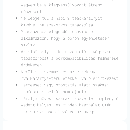
vegyen be a kiegyensúlyozott étrend
részeként.
Ne lépje túl a napi 2 teáskanálnyit,
kivéve, ha szakorvos tanácsolja.
Masszázshoz elegendő mennyiséget
alkalmazzon, hogy a bőrön egyenletesen
siklik.
Az első helyi alkalmazás előtt végezzen
tapaszpróbát a bőrkompatibilitás felmérése
érdekében.
Kerülje a szemmel és az érzékeny
nyálkahártya-területekkel való érintkezést.
Terhesség vagy szoptatás alatt szakmai
tanácsadás nélkül nem ajánlott.
Tárolja hűvös, száraz, közvetlen napfénytől
védett helyen, és minden használat után
tartsa szorosan lezárva az üveget.