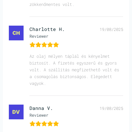
zökkenőmentes volt.
Charlotte H.
19/08/2025
Reviewer
Az olaj mélyen táplál és kényelmet
biztosít. A fizetés egyszerű és gyors
volt. A szállítás megfizethető volt és
a csomagolás biztonságos. Elégedett
vagyok.
Danna V.
19/08/2025
Reviewer