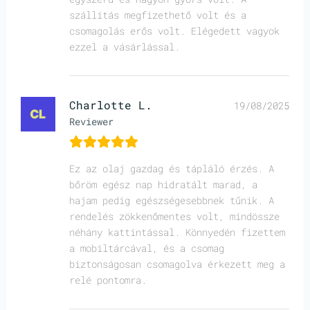
szállítás megfizethető volt és a
csomagolás erős volt. Elégedett vagyok
ezzel a vásárlással.
Charlotte L.
19/08/2025
Reviewer
Ez az olaj gazdag és tápláló érzés. A
bőröm egész nap hidratált marad, a
hajam pedig egészségesebbnek tűnik. A
rendelés zökkenőmentes volt, mindössze
néhány kattintással. Könnyedén fizettem
a mobiltárcával, és a csomag
biztonságosan csomagolva érkezett meg a
relé pontomra.