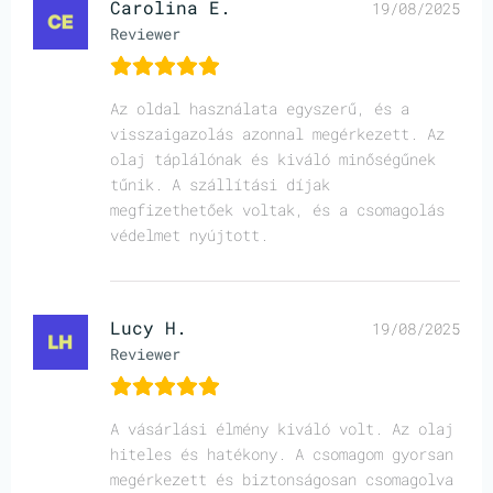
Carolina E.
19/08/2025
Reviewer
Az oldal használata egyszerű, és a
visszaigazolás azonnal megérkezett. Az
olaj táplálónak és kiváló minőségűnek
tűnik. A szállítási díjak
megfizethetőek voltak, és a csomagolás
védelmet nyújtott.
Lucy H.
19/08/2025
Reviewer
A vásárlási élmény kiváló volt. Az olaj
hiteles és hatékony. A csomagom gyorsan
megérkezett és biztonságosan csomagolva