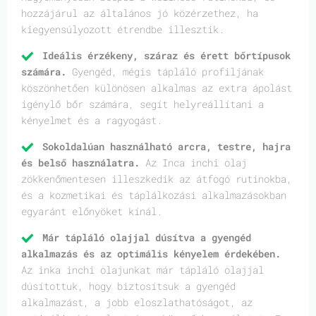
hozzájárul az általános jó közérzethez, ha
kiegyensúlyozott étrendbe illesztik.
Ideális érzékeny, száraz és érett bőrtípusok
számára.
Gyengéd, mégis tápláló profiljának
köszönhetően különösen alkalmas az extra ápolást
igénylő bőr számára, segít helyreállítani a
kényelmet és a ragyogást.
Sokoldalúan használható arcra, testre, hajra
és belső használatra.
Az Inca inchi olaj
zökkenőmentesen illeszkedik az átfogó rutinokba,
és a kozmetikai és táplálkozási alkalmazásokban
egyaránt előnyöket kínál.
Már tápláló olajjal dúsítva a gyengéd
alkalmazás és az optimális kényelem érdekében.
Az inka inchi olajunkat már tápláló olajjal
dúsítottuk, hogy biztosítsuk a gyengéd
alkalmazást, a jobb eloszlathatóságot, az