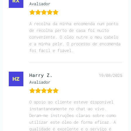
Avaliador
A recolha da minha encomenda num ponto
de recolha perto de casa foi muito
conveniente. O óleo nutre o meu cabelo
e a minha pele. O processo de encomenda
foi fácil e fiável.
Harry Z.
19/08/2025
Avaliador
O apoio ao cliente esteve disponível
instantaneamente no chat ao vivo.
Deram-me instruções claras sobre como
utilizar este óleo de forma eficaz. A
qualidade é excelente e o serviço é