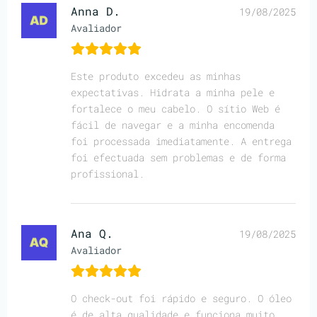
Anna D.
19/08/2025
Avaliador
Este produto excedeu as minhas
expectativas. Hidrata a minha pele e
fortalece o meu cabelo. O sítio Web é
fácil de navegar e a minha encomenda
foi processada imediatamente. A entrega
foi efectuada sem problemas e de forma
profissional.
Ana Q.
19/08/2025
Avaliador
O check-out foi rápido e seguro. O óleo
é de alta qualidade e funciona muito