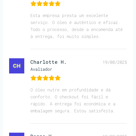
Esta empresa presta um excelente
serviço. O óleo é autêntico e eficaz.
Todo o processo, desde a encomenda até
à entrega, foi muito simples.
Charlotte H.
19/08/2025
Avaliador
O óleo nutre em profundidade e dá
conforto. O checkout foi fácil e
rápido. A entrega foi económica e a
embalagem segura. Estou satisfeita.