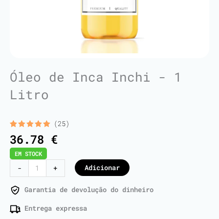
Óleo de Inca Inchi - 1
Litro
(25)
Classificado
25
36.78
€
com
5.00
em 5 com
EM STOCK
base em
classificações
Quantidade
Adicionar
-
+
de
de
clientes
Inca
Garantia de devolução do dinheiro
Inchi
Entrega expressa
Oil