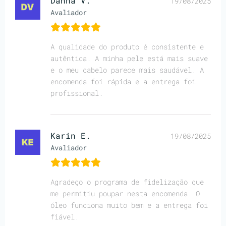
Danna V.
19/08/2025
Avaliador
A qualidade do produto é consistente e
autêntica. A minha pele está mais suave
e o meu cabelo parece mais saudável. A
encomenda foi rápida e a entrega foi
profissional.
Karin E.
19/08/2025
Avaliador
Agradeço o programa de fidelização que
me permitiu poupar nesta encomenda. O
óleo funciona muito bem e a entrega foi
fiável.