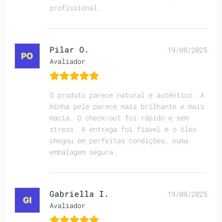
profissional.
Pilar O.
19/08/2025
Avaliador
O produto parece natural e autêntico. A
minha pele parece mais brilhante e mais
macia. O check-out foi rápido e sem
stress. A entrega foi fiável e o óleo
chegou em perfeitas condições, numa
embalagem segura.
Gabriella I.
19/08/2025
Avaliador