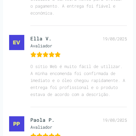
o pagamento. A entrega foi fiável e
económica.
Ella V.
19/08/2025
Avaliador
O sítio Web é muito fácil de utilizar.
A minha encomenda foi confirmada de
imediato e o óleo chegou rapidamente. A
entrega foi profissional e o produto
estava de acordo com a descrição.
Paola P.
19/08/2025
Avaliador