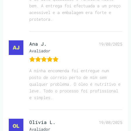
bem. A entrega foi efectuada a um preço
acessível e a embalagem era forte e
protetora.
Ana J.
19/08/2025
Avaliador
A minha encomenda foi entregue num
posto de correio perto de mim sem
qualquer problema. O óleo é nutritivo e
leve. Todo o processo foi profissional
e simples.
Olívia L.
19/08/2025
Avaliador