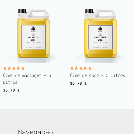
Avaliação
Avaliação
Óleo de massagem - 5
Óleo de coco - 5 litros
5.00
5.00
de 5
de 5
Litros
36.78
€
36.78
€
Navegação