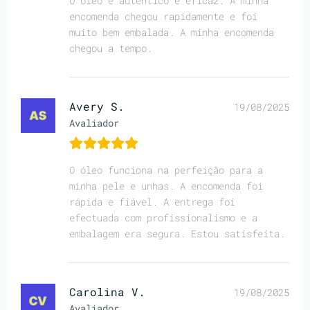
O óleo é autêntico e eficaz. A minha
encomenda chegou rapidamente e foi
muito bem embalada. A minha encomenda
chegou a tempo.
Avery S.
19/08/2025
Avaliador
O óleo funciona na perfeição para a
minha pele e unhas. A encomenda foi
rápida e fiável. A entrega foi
efectuada com profissionalismo e a
embalagem era segura. Estou satisfeita.
Carolina V.
19/08/2025
Avaliador