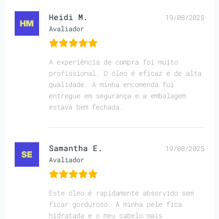
Heidi M.
19/08/2025
Avaliador
A experiência de compra foi muito
profissional. O óleo é eficaz e de alta
qualidade. A minha encomenda foi
entregue em segurança e a embalagem
estava bem fechada.
Samantha E.
19/08/2025
Avaliador
Este óleo é rapidamente absorvido sem
ficar gorduroso. A minha pele fica
hidratada e o meu cabelo mais