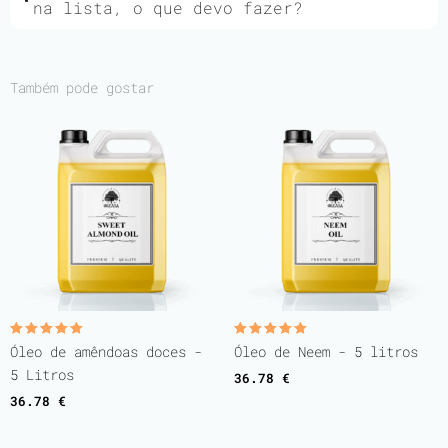
na lista, o que devo fazer?
Também pode gostar
Avaliação
Avaliação
Óleo de amêndoas doces -
Óleo de Neem - 5 litros
5.00
5.00
de 5
de 5
5 Litros
36.78
€
36.78
€