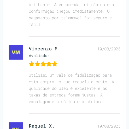
brilhante. A encomenda foi rápida e a
confirmação chegou imediatamente. O
pagamento por telemóvel foi seguro e
fácil.
Vincenzo M.
19/08/2025
Avaliador
Utilizei um vale de fidelização para
esta compra, o que reduziu o custo. A
qualidade do óleo é excelente e as
taxas de entrega foram justas. A
embalagem era sólida e protetora.
Raquel X.
19/08/2025