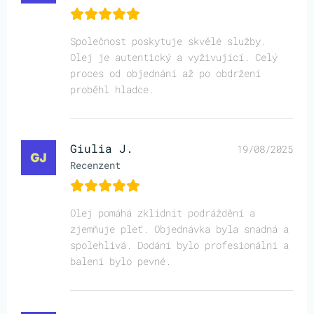
Společnost poskytuje skvělé služby.
Olej je autentický a vyživující. Celý
proces od objednání až po obdržení
proběhl hladce.
Giulia J.
19/08/2025
Recenzent
Olej pomáhá zklidnit podráždění a
zjemňuje pleť. Objednávka byla snadná a
spolehlivá. Dodání bylo profesionální a
balení bylo pevné.