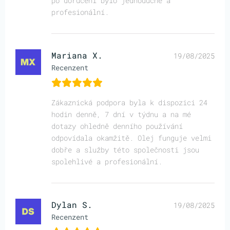
po doručení bylo jednoduché a
profesionální.
Mariana X.
19/08/2025
Recenzent
Zákaznická podpora byla k dispozici 24
hodin denně, 7 dní v týdnu a na mé
dotazy ohledně denního používání
odpovídala okamžitě. Olej funguje velmi
dobře a služby této společnosti jsou
spolehlivé a profesionální.
Dylan S.
19/08/2025
Recenzent