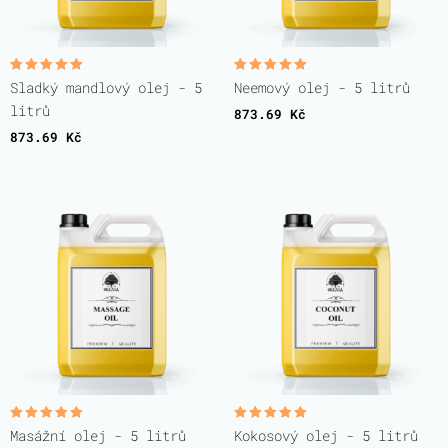
Hodnocení
Hodnocení
Sladký mandlový olej - 5
Neemový olej - 5 litrů
5.00
5.00
z 5
z 5
litrů
873.69
Kč
873.69
Kč
Hodnocení
Hodnocení
Masážní olej - 5 litrů
Kokosový olej - 5 litrů
5.00
5.00