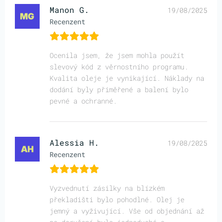
Manon G.
19/08/2025
Recenzent
Ocenila jsem, že jsem mohla použít
slevový kód z věrnostního programu.
Kvalita oleje je vynikající. Náklady na
dodání byly přiměřené a balení bylo
pevné a ochranné.
Alessia H.
19/08/2025
Recenzent
Vyzvednutí zásilky na blízkém
překladišti bylo pohodlné. Olej je
jemný a vyživující. Vše od objednání až