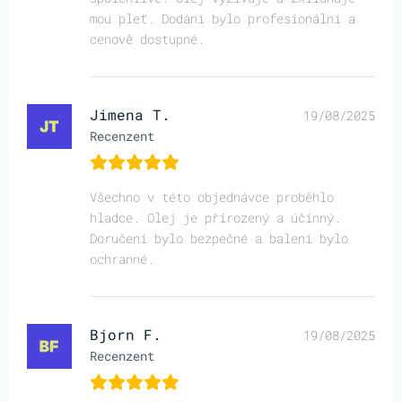
mou pleť. Dodání bylo profesionální a
cenově dostupné.
Jimena T.
19/08/2025
Recenzent
Všechno v této objednávce proběhlo
hladce. Olej je přirozený a účinný.
Doručení bylo bezpečné a balení bylo
ochranné.
Bjorn F.
19/08/2025
Recenzent