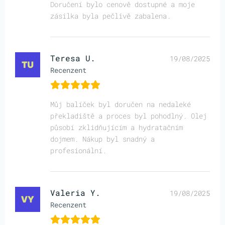
Doručení bylo cenově dostupné a moje
zásilka byla pečlivě zabalena.
Teresa U.
19/08/2025
Recenzent
Můj balíček byl doručen na nedaleké
překladiště a proces byl pohodlný. Olej
působí zklidňujícím a hydratačním
dojmem. Nákup byl snadný a
profesionální.
Valeria Y.
19/08/2025
Recenzent