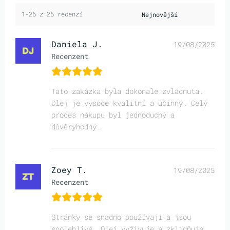
1-25 z 25 recenzí
Daniela J.
19/08/2025
Recenzent
Tato zakázka byla dokonale zvládnuta.
Olej je vysoce kvalitní a účinný. Celý
proces nákupu byl jednoduchý a
důvěryhodný.
Zoey T.
19/08/2025
Recenzent
Stránky se snadno používají a jsou
spolehlivé. Olej vyživuje a zklidňuje