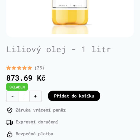
Liliový olej - 1 litr
(25)
Hodnoceno
25
873.69
Kč
5.00
z 5 na
základě
SKLADEM
hodnocení
zákazníků
Lily
Přidat do košíku
-
+
Oil
-
Záruka vrácení peněz
1
Expresní doručení
Liter
množství
Bezpečná platba