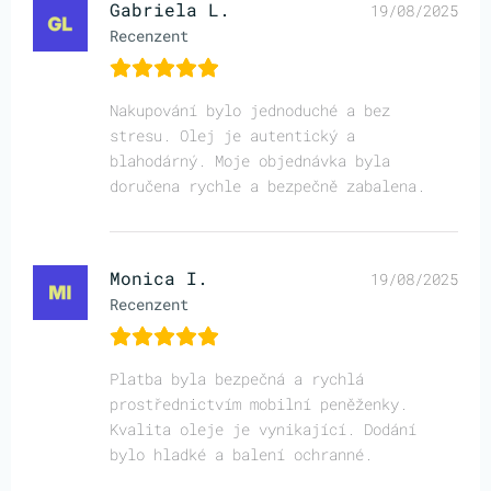
Gabriela L.
19/08/2025
Recenzent
Nakupování bylo jednoduché a bez
stresu. Olej je autentický a
blahodárný. Moje objednávka byla
doručena rychle a bezpečně zabalena.
Monica I.
19/08/2025
Recenzent
Platba byla bezpečná a rychlá
prostřednictvím mobilní peněženky.
Kvalita oleje je vynikající. Dodání
bylo hladké a balení ochranné.