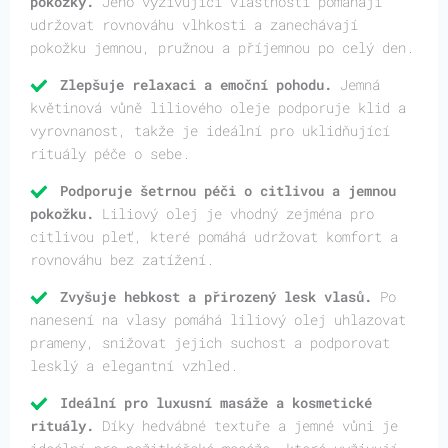
pokožky.
Jeho vyživující vlastnosti pomáhají
udržovat rovnováhu vlhkosti a zanechávají
pokožku jemnou, pružnou a příjemnou po celý den.
Zlepšuje relaxaci a emoční pohodu.
Jemná
květinová vůně liliového oleje podporuje klid a
vyrovnanost, takže je ideální pro uklidňující
rituály péče o sebe.
Podporuje šetrnou péči o citlivou a jemnou
pokožku.
Liliový olej je vhodný zejména pro
citlivou pleť, které pomáhá udržovat komfort a
rovnováhu bez zatížení.
Zvyšuje hebkost a přirozený lesk vlasů.
Po
nanesení na vlasy pomáhá liliový olej uhlazovat
prameny, snižovat jejich suchost a podporovat
lesklý a elegantní vzhled.
Ideální pro luxusní masáže a kosmetické
rituály.
Díky hedvábné textuře a jemné vůni je