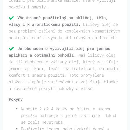
ideální pro požitkářské masáže, které vyživují
pokožku i smysly.
Všestranně použitelný na obličej, tělo,
vlasy i k aromatickému použití.
Liliový olej se
bez problémů začlení do komplexních kosmetických
postupů a nabízí výhody při různých aplikacích.
Je obohacen o vyživující olej pro jemnou
aplikaci a optimální pohodlí.
Náš liliový olej
je již obohacen o výživný olej, který zajišťuje
jemnou aplikaci, lepší roztíratelnost, optimální
komfort a snadné použití. Toto promyšlené
složení zlepšuje vstřebávání a zajišťuje hladké
a rovnoměrné pokrytí pokožky a vlasů.
Pokyny
Naneste 2 až 4 kapky na čistou a suchou
pokožku obličeje a jemně masírujte, dokud
se zcela nevstřebá.
Používejte jednou nebo dvakrát denně v