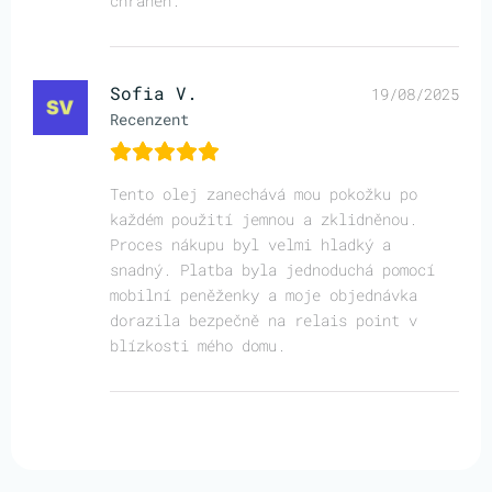
chráněn.
Sofia V.
19/08/2025
Recenzent
Tento olej zanechává mou pokožku po
každém použití jemnou a zklidněnou.
Proces nákupu byl velmi hladký a
snadný. Platba byla jednoduchá pomocí
mobilní peněženky a moje objednávka
dorazila bezpečně na relais point v
blízkosti mého domu.