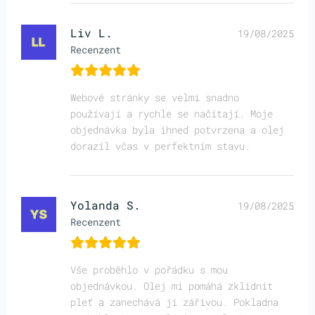
Liv L.
19/08/2025
Recenzent
Webové stránky se velmi snadno
používají a rychle se načítají. Moje
objednávka byla ihned potvrzena a olej
dorazil včas v perfektním stavu.
Yolanda S.
19/08/2025
Recenzent
Vše proběhlo v pořádku s mou
objednávkou. Olej mi pomáhá zklidnit
pleť a zanechává ji zářivou. Pokladna