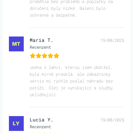
proběhla bez problémů a poplatky za
doručení byly nízké. Balení bylo
ochranné a bezpečné.
Maria T.
19/08/2025
Recenzent
Jedna z lahví, kterou jsem obdržel,
byla mírně prasklá, ale zákaznický
servis mi rychle poslal náhradu bez
potíží. Olej je vynikající a služby
uklidňující.
Lucia Y.
19/08/2025
Recenzent