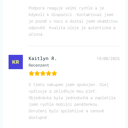
Podpora reaguje velmi rychle a je
kdykoli k dispozici. Kontaktoval jsem
je pozdě v noci a dostal jsem okamžitou
odpověď. Kvalita oleje je autentická a
účinná.
Kaitlyn R.
19/08/2025
Recenzent
S tímto nákupem jsem spokojen. Olej
vyživuje a zklidňuje mou pleť.
Objednávka byla jednoduchá a zaplatila
jsem rychle mobilní peněženkou.
Doručení bylo spolehlivé a cenově
dostupné.