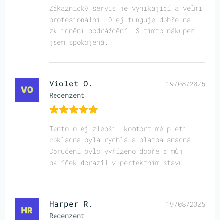
Zákaznický servis je vynikající a velmi
profesionální. Olej funguje dobře na
zklidnění podráždění. S tímto nákupem
jsem spokojená.
Violet O.
19/08/2025
Recenzent
Tento olej zlepšil komfort mé pleti.
Pokladna byla rychlá a platba snadná.
Doručení bylo vyřízeno dobře a můj
balíček dorazil v perfektním stavu.
Harper R.
19/08/2025
Recenzent