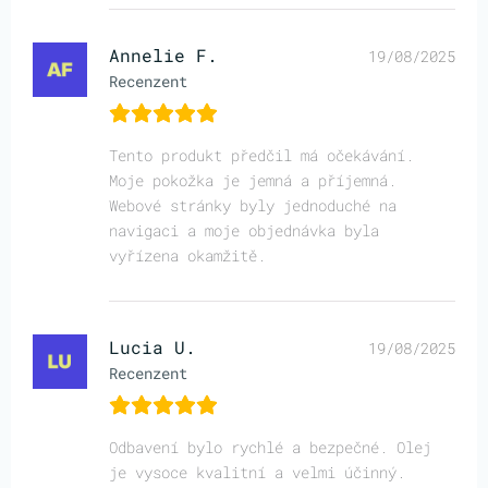
Annelie F.
19/08/2025
Recenzent
Tento produkt předčil má očekávání.
Moje pokožka je jemná a příjemná.
Webové stránky byly jednoduché na
navigaci a moje objednávka byla
vyřízena okamžitě.
Lucia U.
19/08/2025
Recenzent
Odbavení bylo rychlé a bezpečné. Olej
je vysoce kvalitní a velmi účinný.