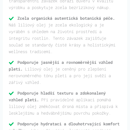
transparentní závazek odráží důvěru v kvalitu
výrobku a poskytuje zcela bezrizikový nákup.
Zcela organická autentická botanická péče.
Náš liliový olej je zcela ekologický a je
vyráběn s ohledem na životní prostředí a
integritu rostlin. Tento závazek zajišťuje
soulad se standardy čisté krásy a holistickými
wellness tradicemi.
Podporuje jasnější a rovnoměrnější vzhled
pleti.
Liliový olej je ceněný pro zlepšení
nerovnoměrného tónu pleti a pro její svěží a
zářivý vzhled.
Podporuje hladší texturu a zdokonalený
vzhled pleti.
Při pravidelné aplikaci pomáhá
liliový olej změkčovat drsná místa a přispívá k
lesklejšímu a hedvábnějšímu povrchu pokožky.
Podporuje hydrataci a dlouhotrvající komfort