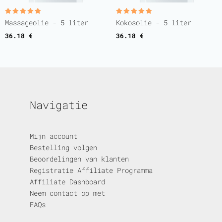
Gewaardeerd
Gewaardeerd
Massageolie - 5 liter
Kokosolie - 5 liter
5.00
5.00
uit 5
uit 5
36.18
€
36.18
€
Navigatie
Mijn account
Bestelling volgen
Beoordelingen van klanten
Registratie Affiliate Programma
Affiliate Dashboard
Neem contact op met
FAQs