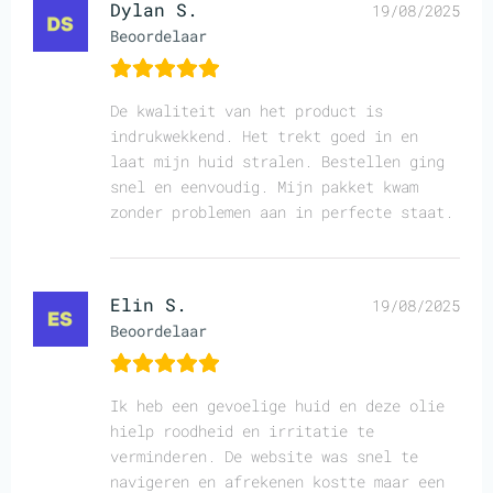
Dylan S.
19/08/2025
Beoordelaar
De kwaliteit van het product is
indrukwekkend. Het trekt goed in en
laat mijn huid stralen. Bestellen ging
snel en eenvoudig. Mijn pakket kwam
zonder problemen aan in perfecte staat.
Elin S.
19/08/2025
Beoordelaar
Ik heb een gevoelige huid en deze olie
hielp roodheid en irritatie te
verminderen. De website was snel te
navigeren en afrekenen kostte maar een