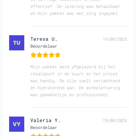
effectief. De levering was betaalbaar
en mijn pakket was met zorg ingepakt.
Teresa U.
19/08/2025
Beoordelaar
Mijn pakket werd afgeleverd bij het
relaispunt in de buurt en het proces
was handig. De olie voelt verzachtend
en hydraterend aan. De winkelervaring
was gemakkelijk en professioneel.
Valeria Y.
19/08/2025
Beoordelaar