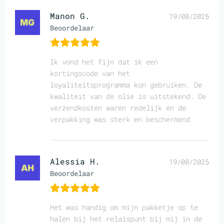
Manon G.
19/08/2025
Beoordelaar
Ik vond het fijn dat ik een
kortingscode van het
loyaliteitsprogramma kon gebruiken. De
kwaliteit van de olie is uitstekend. De
verzendkosten waren redelijk en de
verpakking was sterk en beschermend.
Alessia H.
19/08/2025
Beoordelaar
Het was handig om mijn pakketje op te
halen bij het relaispunt bij mij in de