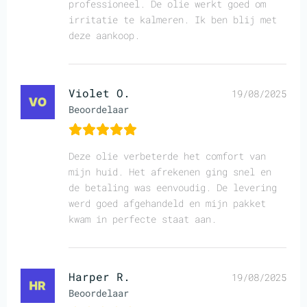
professioneel. De olie werkt goed om
irritatie te kalmeren. Ik ben blij met
deze aankoop.
Violet O.
19/08/2025
Beoordelaar
Deze olie verbeterde het comfort van
mijn huid. Het afrekenen ging snel en
de betaling was eenvoudig. De levering
werd goed afgehandeld en mijn pakket
kwam in perfecte staat aan.
Harper R.
19/08/2025
Beoordelaar