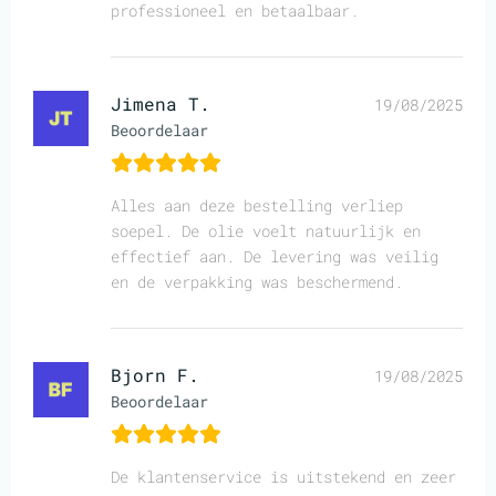
professioneel en betaalbaar.
Jimena T.
19/08/2025
Beoordelaar
Alles aan deze bestelling verliep
soepel. De olie voelt natuurlijk en
effectief aan. De levering was veilig
en de verpakking was beschermend.
Bjorn F.
19/08/2025
Beoordelaar
De klantenservice is uitstekend en zeer