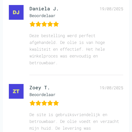
Daniela J.
19/08/2025
Beoordelaar
Deze bestelling werd perfect
afgehandeld. De olie is van hoge
kwaliteit en effectief. Het hele
winkelproces was eenvoudig en
betrouwbaar.
Zoey T.
19/08/2025
Beoordelaar
De site is gebruiksvriendelijk en
betrouwbaar. De olie voedt en verzacht
mijn huid. De levering was