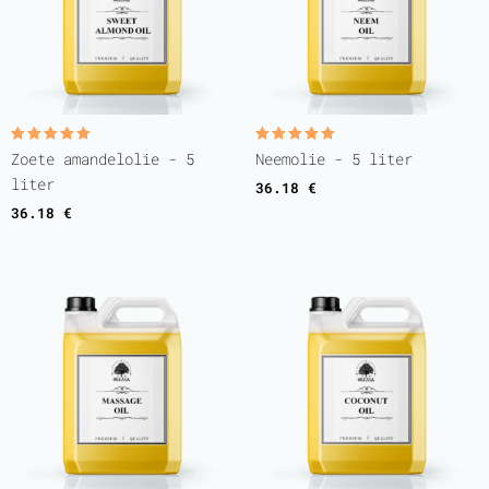
Gewaardeerd
Gewaardeerd
Zoete amandelolie - 5
Neemolie - 5 liter
5.00
5.00
uit 5
uit 5
liter
36.18
€
36.18
€