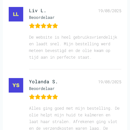
Liv L.
19/08/2025
Beoordelaar
De website is heel gebruiksvriendelijk
en laadt snel. Mijn bestelling werd
meteen bevestigd en de olie kwam op
tijd aan in perfecte staat.
Yolanda S.
19/08/2025
Beoordelaar
Alles ging goed met mijn bestelling. De
olie helpt mijn huid te kalmeren en
laat haar stralen. Afrekenen ging vlot
en de verzendkosten waren laag. De