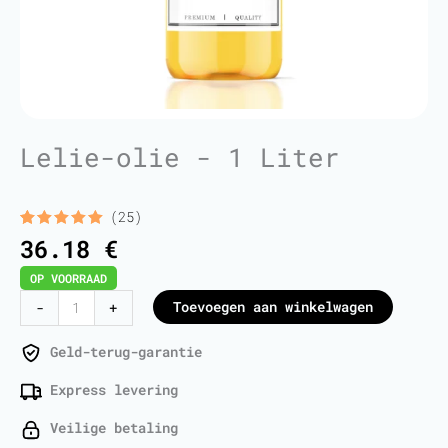
Lelie-olie - 1 Liter
(25)
Gewaardeerd
25
36.18
€
5.00
op 5
gebaseerd
OP VOORRAAD
op
klant
waarderingen
Lily
Toevoegen aan winkelwagen
-
+
Oil
-
Geld-terug-garantie
1
Express levering
Liter
aantal
Veilige betaling