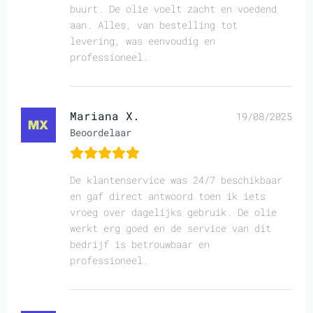
buurt. De olie voelt zacht en voedend
aan. Alles, van bestelling tot
levering, was eenvoudig en
professioneel.
Mariana X.
19/08/2025
Beoordelaar
De klantenservice was 24/7 beschikbaar
en gaf direct antwoord toen ik iets
vroeg over dagelijks gebruik. De olie
werkt erg goed en de service van dit
bedrijf is betrouwbaar en
professioneel.