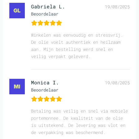
Gabriela L.
19/08/2025
Beoordelaar
Winkelen was eenvoudig en stressvrij.
De olie voelt authentiek en heilzaam
aan. Mijn bestelling werd snel en
veilig verpakt geleverd.
Monica I.
19/08/2025
Beoordelaar
Betaling was veilig en snel via mobiele
portemonnee. De kwaliteit van de olie
is uitstekend. De levering was vlot en
de verpakking was beschermend.