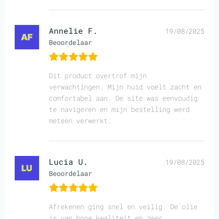
Annelie F.
19/08/2025
Beoordelaar
Dit product overtrof mijn
verwachtingen. Mijn huid voelt zacht en
comfortabel aan. De site was eenvoudig
te navigeren en mijn bestelling werd
meteen verwerkt.
Lucia U.
19/08/2025
Beoordelaar
Afrekenen ging snel en veilig. De olie
is van hoge kwaliteit en zeer