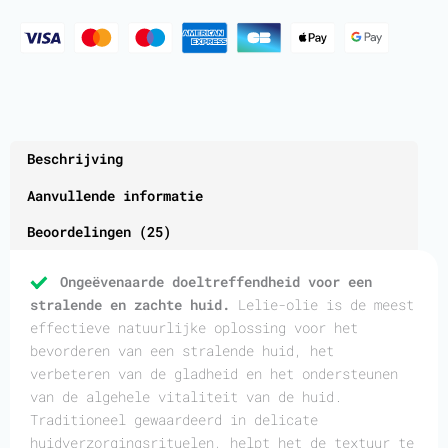
Beschrijving
Aanvullende informatie
Beoordelingen (25)
Ongeëvenaarde doeltreffendheid voor een
stralende en zachte huid.
Lelie-olie is de meest
effectieve natuurlijke oplossing voor het
bevorderen van een stralende huid, het
verbeteren van de gladheid en het ondersteunen
van de algehele vitaliteit van de huid.
Traditioneel gewaardeerd in delicate
huidverzorgingsrituelen, helpt het de textuur te