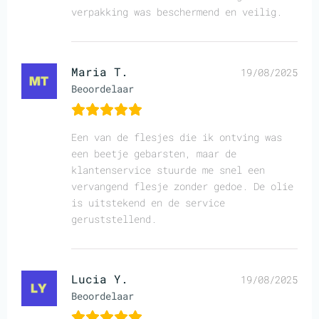
verpakking was beschermend en veilig.
Maria T.
19/08/2025
Beoordelaar
Een van de flesjes die ik ontving was
een beetje gebarsten, maar de
klantenservice stuurde me snel een
vervangend flesje zonder gedoe. De olie
is uitstekend en de service
geruststellend.
Lucia Y.
19/08/2025
Beoordelaar