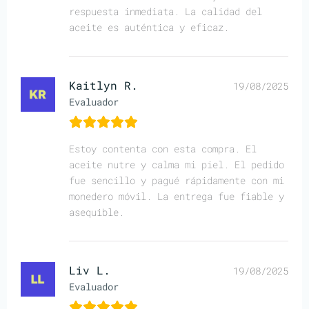
respuesta inmediata. La calidad del
aceite es auténtica y eficaz.
Kaitlyn R.
19/08/2025
Evaluador
Estoy contenta con esta compra. El
aceite nutre y calma mi piel. El pedido
fue sencillo y pagué rápidamente con mi
monedero móvil. La entrega fue fiable y
asequible.
Liv L.
19/08/2025
Evaluador