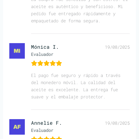
aceite es auténtico y beneficioso. Mi
pedido fue entregado rápidamente y
empaquetado de forma segura.
Mónica I.
19/08/2025
Evaluador
El pago fue seguro y rápido a través
del monedero móvil. La calidad del
aceite es excelente. La entrega fue
suave y el embalaje protector.
Annelie F.
19/08/2025
Evaluador