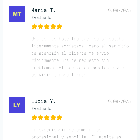
Maria T.
19/08/2025
Evaluador
Una de las botellas que recibí estaba
ligeramente agrietada, pero el servicio
de atención al cliente me envió
rápidamente una de repuesto sin
problemas. El aceite es excelente y el
servicio tranquilizador.
Lucia Y.
19/08/2025
Evaluador
La experiencia de compra fue
profesional y sencilla. El aceite es