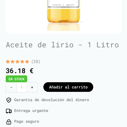
Aceite de lirio - 1 Litro
(25)
Valorado
25
36.18
€
con
5.00
de 5 en
EN STOCK
base a
valoraciones
Lily
Añadir al carrito
-
+
de
Oil
clientes
-
Garantía de devolución del dinero
1
Entrega urgente
Liter
cantidad
Pago seguro