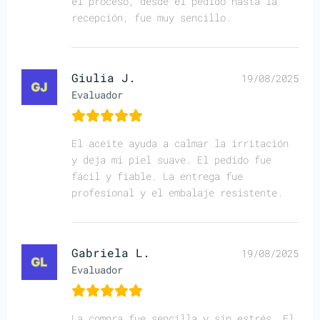
el proceso, desde el pedido hasta la
recepción, fue muy sencillo.
Giulia J.
19/08/2025
Evaluador
El aceite ayuda a calmar la irritación
y deja mi piel suave. El pedido fue
fácil y fiable. La entrega fue
profesional y el embalaje resistente.
Gabriela L.
19/08/2025
Evaluador
La compra fue sencilla y sin estrés. El