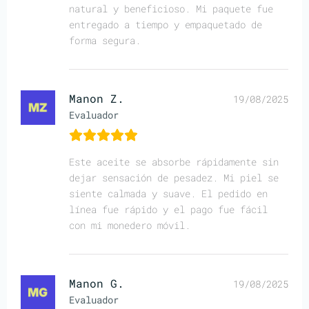
natural y beneficioso. Mi paquete fue
entregado a tiempo y empaquetado de
forma segura.
Manon Z.
19/08/2025
Evaluador
Este aceite se absorbe rápidamente sin
dejar sensación de pesadez. Mi piel se
siente calmada y suave. El pedido en
línea fue rápido y el pago fue fácil
con mi monedero móvil.
Manon G.
19/08/2025
Evaluador