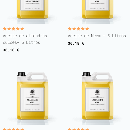
Valorado
Valorado
Aceite de almendras
Aceite de Neem - 5 Litros
con
con
5.00
5.00
dulces- 5 Litros
36.18
€
de 5
de 5
36.18
€