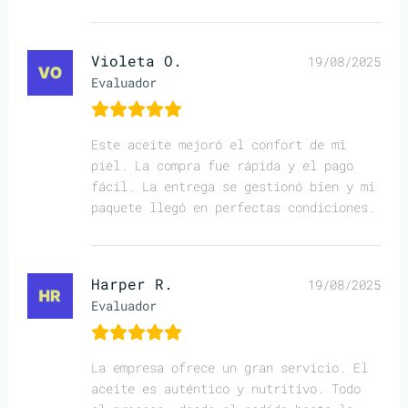
Violeta O.
19/08/2025
Evaluador
Este aceite mejoró el confort de mi
piel. La compra fue rápida y el pago
fácil. La entrega se gestionó bien y mi
paquete llegó en perfectas condiciones.
Harper R.
19/08/2025
Evaluador
La empresa ofrece un gran servicio. El
aceite es auténtico y nutritivo. Todo