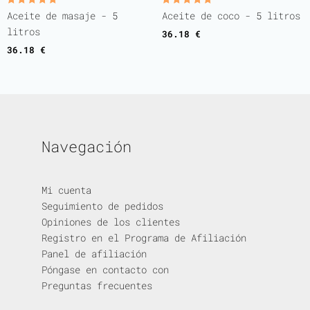
Valorado
Valorado
Aceite de masaje - 5
Aceite de coco - 5 litros
con
con
5.00
5.00
litros
36.18
€
de 5
de 5
36.18
€
Navegación
Mi cuenta
Seguimiento de pedidos
Opiniones de los clientes
Registro en el Programa de Afiliación
Panel de afiliación
Póngase en contacto con
Preguntas frecuentes