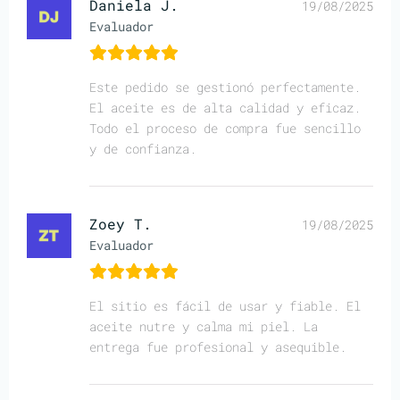
Daniela J.
19/08/2025
Evaluador
Este pedido se gestionó perfectamente.
El aceite es de alta calidad y eficaz.
Todo el proceso de compra fue sencillo
y de confianza.
Zoey T.
19/08/2025
Evaluador
El sitio es fácil de usar y fiable. El
aceite nutre y calma mi piel. La
entrega fue profesional y asequible.