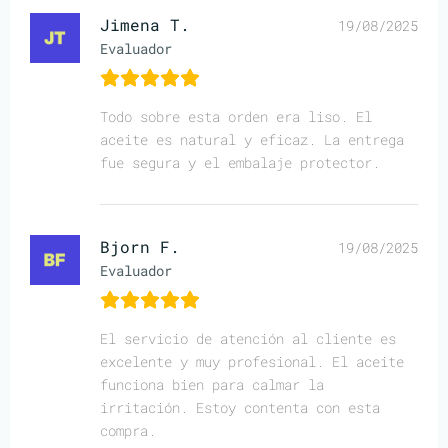
Jimena T.
19/08/2025
Evaluador
Todo sobre esta orden era liso. El
aceite es natural y eficaz. La entrega
fue segura y el embalaje protector.
Bjorn F.
19/08/2025
Evaluador
El servicio de atención al cliente es
excelente y muy profesional. El aceite
funciona bien para calmar la
irritación. Estoy contenta con esta
compra.