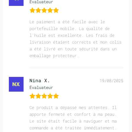
Évaluateur
Le paiement a été facile avec le
portefeuille mobile. La qualité de
l'huile est excellente. Les frais de
livraison étaient corrects et mon colis
a été livré en toute sécurité dans un
emballage protecteur.
Nina X.
19/08/2025
Évaluateur
Ce produit a dépassé mes attentes. Il
apporte fermeté et confort à ma peau.
Le site était facile à naviguer et ma
commande a été traitée immédiatement.