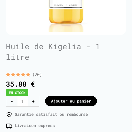
Huile de Kigelia - 1
litre
(20)
Noté
20
5.00
35.88
€
sur 5
basé sur
EN STOCK
notations
client
quantité
Ajouter au panier
-
+
de
Kigelia
Garantie satisfait ou remboursé
Oil
Livraison express
-