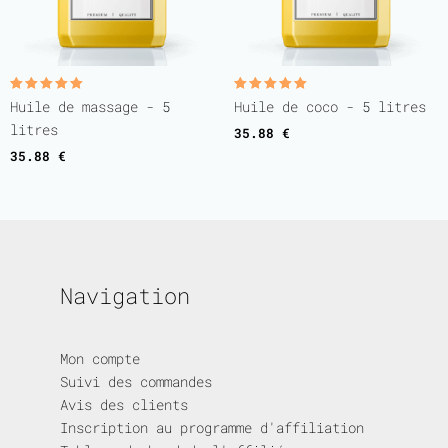
Note
Note
Huile de massage - 5
Huile de coco - 5 litres
5.00
5.00
sur 5
sur 5
litres
35.88
€
35.88
€
Navigation
Mon compte
Suivi des commandes
Avis des clients
Inscription au programme d'affiliation