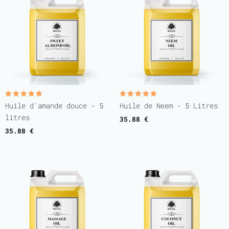
Note
Note
Huile d'amande douce - 5
Huile de Neem - 5 Litres
5.00
5.00
sur 5
sur 5
litres
35.88
€
35.88
€