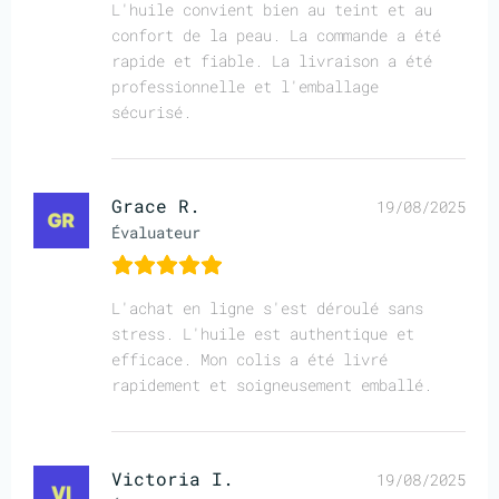
L'huile convient bien au teint et au
confort de la peau. La commande a été
rapide et fiable. La livraison a été
professionnelle et l'emballage
sécurisé.
Grace R.
19/08/2025
Évaluateur
L'achat en ligne s'est déroulé sans
stress. L'huile est authentique et
efficace. Mon colis a été livré
rapidement et soigneusement emballé.
Victoria I.
19/08/2025