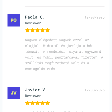
Paola Q.
19/08/2025
Reviewer
Nagyon elégedett vagyok ezzel az
olajjal. Hidratál és javítja a bőr
tónusát. A rendelési folyamat egyszerű
volt, és mobil pénztárcával fizettem. A
szállítás megfizethető volt és a
csomagolás erős.
Javier V.
19/08/2025
Reviewer