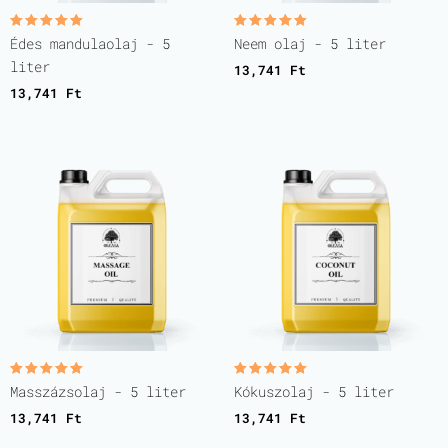
Értékelés:
Értékelés:
Édes mandulaolaj - 5
Neem olaj - 5 liter
5.00
5.00
/ 5
/ 5
liter
13,741
Ft
13,741
Ft
Értékelés:
Értékelés:
Masszázsolaj - 5 liter
Kókuszolaj - 5 liter
5.00
5.00
/ 5
/ 5
13,741
Ft
13,741
Ft