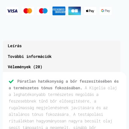
Leírás
További információk
Vélemények (20)
Páratlan hatékonyság a bőr feszesítésében és
a természetes tónus fokozásában.
A Kigelia olaj
a leghatékonyabb természetes megoldás a
feszesebbnek tűnő bőr elősegítésére, a
rugalmasság megjelenésének javítására és az
általános tónus fokozására. A testápolási
rituálékban hagyományosan nagyra becsült olaj
segít támogatni a megemelt, simább bőr