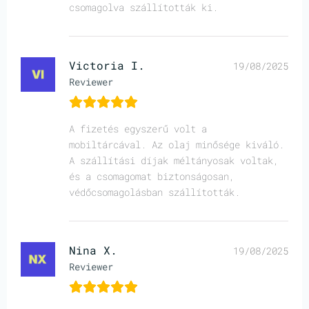
csomagolva szállították ki.
Victoria I.
19/08/2025
Reviewer
A fizetés egyszerű volt a
mobiltárcával. Az olaj minősége kiváló.
A szállítási díjak méltányosak voltak,
és a csomagomat biztonságosan,
védőcsomagolásban szállították.
Nina X.
19/08/2025
Reviewer