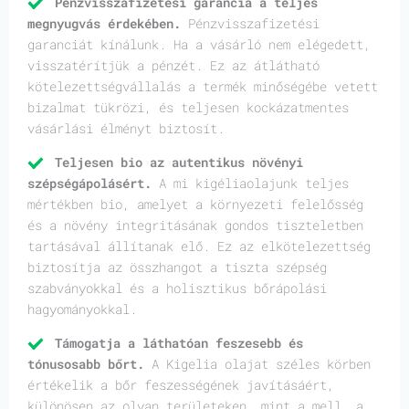
Pénzvisszafizetési garancia a teljes
megnyugvás érdekében.
Pénzvisszafizetési
garanciát kínálunk. Ha a vásárló nem elégedett,
visszatérítjük a pénzét. Ez az átlátható
kötelezettségvállalás a termék minőségébe vetett
bizalmat tükrözi, és teljesen kockázatmentes
vásárlási élményt biztosít.
Teljesen bio az autentikus növényi
szépségápolásért.
A mi kigéliaolajunk teljes
mértékben bio, amelyet a környezeti felelősség
és a növény integritásának gondos tiszteletben
tartásával állítanak elő. Ez az elkötelezettség
biztosítja az összhangot a tiszta szépség
szabványokkal és a holisztikus bőrápolási
hagyományokkal.
Támogatja a láthatóan feszesebb és
tónusosabb bőrt.
A Kigelia olajat széles körben
értékelik a bőr feszességének javításáért,
különösen az olyan területeken, mint a mell, a