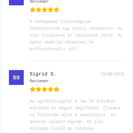
Reviewer
A csomagomat biztonságosan
kézbesítették egy közeli reléponton. Az
olaj hitelesnek és táplálónak tűnik. Az
egész vásárlás kényelmes és
professzionális volt.
Sigrid S.
19/08/2025
Reviewer
Az ügyfélszolgálat a nap 24 órájában
elérhető és nagyon segítőkész. Éjszaka
is felvettem velük a kapcsolatot, és
azonnal választ kaptam. Az olaj
minősége kiváló és hatékony.