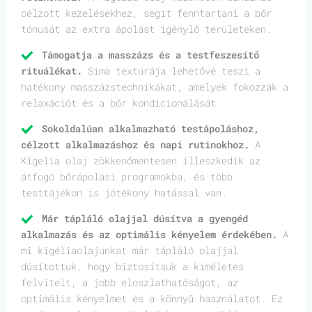
célzott kezelésekhez, segít fenntartani a bőr
tónusát az extra ápolást igénylő területeken.
Támogatja a masszázs és a testfeszesítő
rituálékat.
Sima textúrája lehetővé teszi a
hatékony masszázstechnikákat, amelyek fokozzák a
relaxációt és a bőr kondicionálását.
Sokoldalúan alkalmazható testápoláshoz,
célzott alkalmazáshoz és napi rutinokhoz.
A
Kigelia olaj zökkenőmentesen illeszkedik az
átfogó bőrápolási programokba, és több
testtájékon is jótékony hatással van.
Már tápláló olajjal dúsítva a gyengéd
alkalmazás és az optimális kényelem érdekében.
A
mi kigéliaolajunkat már tápláló olajjal
dúsítottuk, hogy biztosítsuk a kíméletes
felvitelt, a jobb eloszlathatóságot, az
optimális kényelmet és a könnyű használatot. Ez