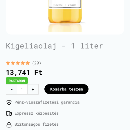
Kigeliaolaj - 1 liter
(20)
Értékelés
20
13,741
Ft
5.00
az 5-
ből,
RAKTÁRON
értékelés
alapján
Kigelia
Kosárba teszem
-
+
Oil
-
Pénz-visszafizetési garancia
1
Expressz kézbesítés
Liter
mennyiség
Biztonságos fizetés