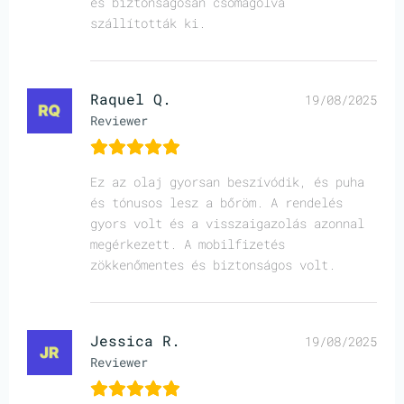
és biztonságosan csomagolva
szállították ki.
Raquel Q.
19/08/2025
Reviewer
Ez az olaj gyorsan beszívódik, és puha
és tónusos lesz a bőröm. A rendelés
gyors volt és a visszaigazolás azonnal
megérkezett. A mobilfizetés
zökkenőmentes és biztonságos volt.
Jessica R.
19/08/2025
Reviewer