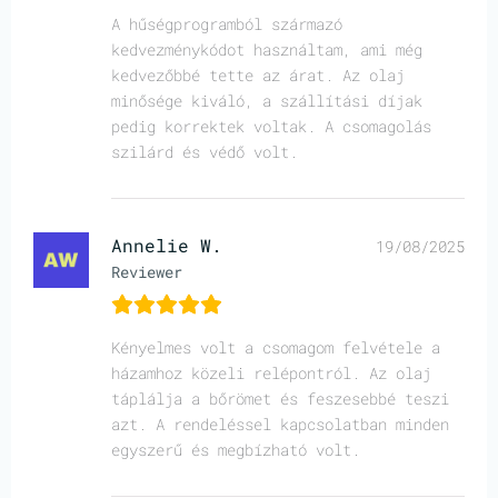
A hűségprogramból származó
kedvezménykódot használtam, ami még
kedvezőbbé tette az árat. Az olaj
minősége kiváló, a szállítási díjak
pedig korrektek voltak. A csomagolás
szilárd és védő volt.
Annelie W.
19/08/2025
Reviewer
Kényelmes volt a csomagom felvétele a
házamhoz közeli relépontról. Az olaj
táplálja a bőrömet és feszesebbé teszi
azt. A rendeléssel kapcsolatban minden
egyszerű és megbízható volt.