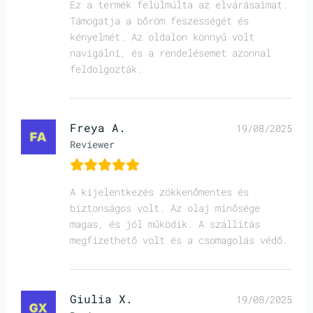
Ez a termék felülmúlta az elvárásaimat.
Támogatja a bőröm feszességét és
kényelmét. Az oldalon könnyű volt
navigálni, és a rendelésemet azonnal
feldolgozták.
Freya A.
19/08/2025
Reviewer
A kijelentkezés zökkenőmentes és
biztonságos volt. Az olaj minősége
magas, és jól működik. A szállítás
megfizethető volt és a csomagolás védő.
Giulia X.
19/08/2025