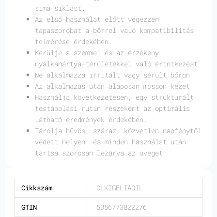
sima siklást.
Az első használat előtt végezzen
tapaszpróbát a bőrrel való kompatibilitás
felmérése érdekében.
Kerülje a szemmel és az érzékeny
nyálkahártya-területekkel való érintkezést.
Ne alkalmazza irritált vagy sérült bőrön.
Az alkalmazás után alaposan mosson kezet.
Használja következetesen, egy strukturált
testápolási rutin részeként az optimális
látható eredmények érdekében.
Tárolja hűvös, száraz, közvetlen napfénytől
védett helyen, és minden használat után
tartsa szorosan lezárva az üveget.
Cikkszám
OLKIGELIAOIL
GTIN
5056773822276