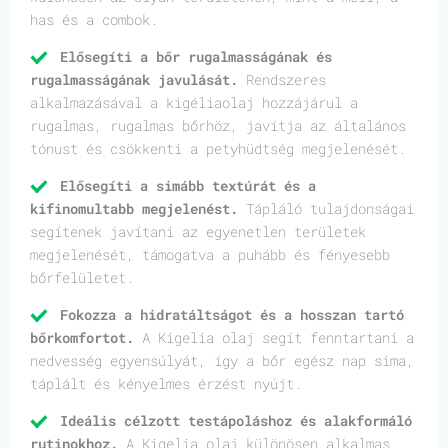
has és a combok.
Elősegíti a bőr rugalmasságának és
rugalmasságának javulását.
Rendszeres
alkalmazásával a kigéliaolaj hozzájárul a
rugalmas, rugalmas bőrhöz, javítja az általános
tónust és csökkenti a petyhüdtség megjelenését.
Elősegíti a simább textúrát és a
kifinomultabb megjelenést.
Tápláló tulajdonságai
segítenek javítani az egyenetlen területek
megjelenését, támogatva a puhább és fényesebb
bőrfelületet.
Fokozza a hidratáltságot és a hosszan tartó
bőrkomfortot.
A Kigelia olaj segít fenntartani a
nedvesség egyensúlyát, így a bőr egész nap sima,
táplált és kényelmes érzést nyújt.
Ideális célzott testápoláshoz és alakformáló
rutinokhoz.
A Kigelia olaj különösen alkalmas