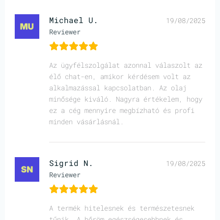
Michael U.
19/08/2025
Reviewer
Az ügyfélszolgálat azonnal válaszolt az
élő chat-en, amikor kérdésem volt az
alkalmazással kapcsolatban. Az olaj
minősége kiváló. Nagyra értékelem, hogy
ez a cég mennyire megbízható és profi
minden vásárlásnál.
Sigrid N.
19/08/2025
Reviewer
A termék hitelesnek és természetesnek
tűnik. A bőröm egészségesebbnek és