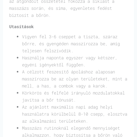
az átgondolt összetétel fokozza a siklást a
masszázs során, és sima, egyenletes fedést
biztosít a bőrön.
Utasítások
Vigyen fel 3-6 cseppet a tiszta, száraz
bőrre, és gyengéden masszírozza be, amíg
teljesen felszívódik.
Használja naponta egyszer vagy kétszer,
egyéni igényektől függően.
A célzott feszesítő ápoláshoz alaposan
masszírozza be az olyan területeket, mint a
mell, a has, a combok vagy a karok.
Körkörös és felfelé irányuló mozdulatokkal
javítsa a bőr tónusát.
Az ajánlott maximális napi adag helyi
használatra körülbelül 8-10 csepp, elosztva
az alkalmazási területeken.
Masszázs rutinoknál elegendő mennyiséget
alkalmazzon, hogy biztosítsa a bőrön való