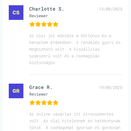
Charlotte S.
19/08/2025
Reviewer
Az olaj jól működik a bőrtónus és a
kényelem érdekében. A rendelés gyors és
megbízható volt. A kiszállítás
szakszerű volt és a csomagolás
biztonságos.
Grace R.
19/08/2025
Reviewer
Az online vásárlás itt stresszmentes
volt. Az olaj hitelesnek és hatékonynak
tűnik. A csomagomat gyorsan és gondosan