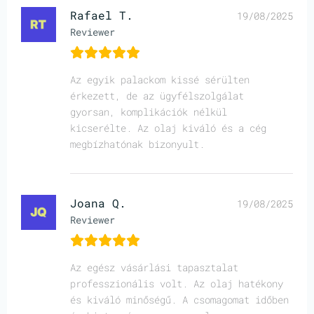
Rafael T.
19/08/2025
Reviewer
Az egyik palackom kissé sérülten
érkezett, de az ügyfélszolgálat
gyorsan, komplikációk nélkül
kicserélte. Az olaj kiváló és a cég
megbízhatónak bizonyult.
Joana Q.
19/08/2025
Reviewer
Az egész vásárlási tapasztalat
professzionális volt. Az olaj hatékony
és kiváló minőségű. A csomagomat időben