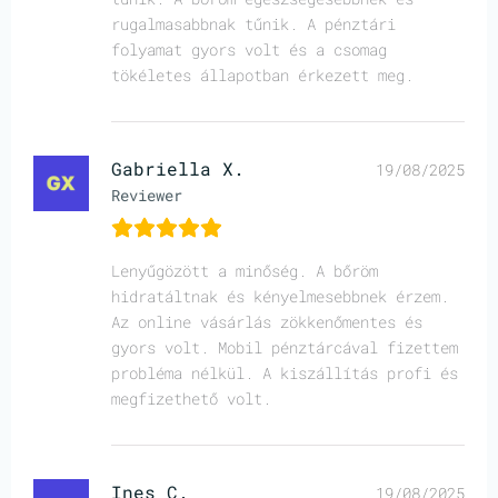
rugalmasabbnak tűnik. A pénztári
folyamat gyors volt és a csomag
tökéletes állapotban érkezett meg.
Gabriella X.
19/08/2025
Reviewer
Lenyűgözött a minőség. A bőröm
hidratáltnak és kényelmesebbnek érzem.
Az online vásárlás zökkenőmentes és
gyors volt. Mobil pénztárcával fizettem
probléma nélkül. A kiszállítás profi és
megfizethető volt.
Ines C.
19/08/2025