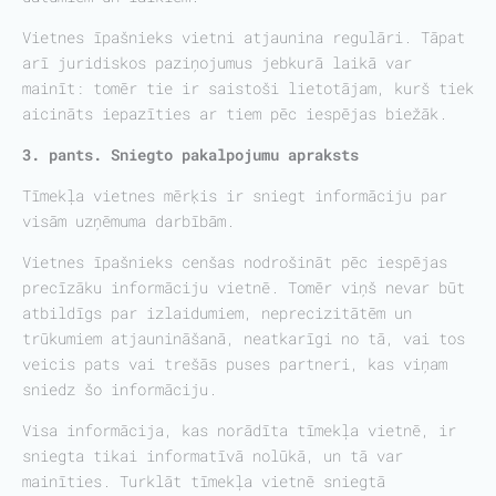
Vietnes īpašnieks vietni atjaunina regulāri. Tāpat
arī juridiskos paziņojumus jebkurā laikā var
mainīt: tomēr tie ir saistoši lietotājam, kurš tiek
aicināts iepazīties ar tiem pēc iespējas biežāk.
3. pants. Sniegto pakalpojumu apraksts
Tīmekļa vietnes mērķis ir sniegt informāciju par
visām uzņēmuma darbībām.
Vietnes īpašnieks cenšas nodrošināt pēc iespējas
precīzāku informāciju vietnē. Tomēr viņš nevar būt
atbildīgs par izlaidumiem, neprecizitātēm un
trūkumiem atjaunināšanā, neatkarīgi no tā, vai tos
veicis pats vai trešās puses partneri, kas viņam
sniedz šo informāciju.
Visa informācija, kas norādīta tīmekļa vietnē, ir
sniegta tikai informatīvā nolūkā, un tā var
mainīties. Turklāt tīmekļa vietnē sniegtā