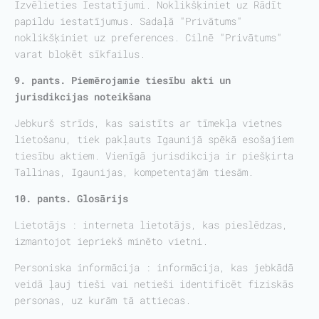
Izvēlieties Iestatījumi. Noklikšķiniet uz Rādīt
papildu iestatījumus. Sadaļā "Privātums"
noklikšķiniet uz preferences. Cilnē "Privātums"
varat bloķēt sīkfailus.
9. pants. Piemērojamie tiesību akti un
jurisdikcijas noteikšana
Jebkurš strīds, kas saistīts ar tīmekļa vietnes
lietošanu, tiek pakļauts Igaunijā spēkā esošajiem
tiesību aktiem. Vienīgā jurisdikcija ir piešķirta
Tallinas, Igaunijas, kompetentajām tiesām.
10. pants. Glosārijs
Lietotājs : interneta lietotājs, kas pieslēdzas,
izmantojot iepriekš minēto vietni.
Personiska informācija : informācija, kas jebkādā
veidā ļauj tieši vai netieši identificēt fiziskās
personas, uz kurām tā attiecas.