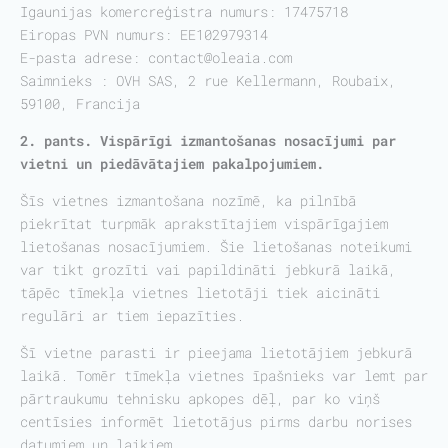
Igaunijas komercreģistra numurs: 17475718
Eiropas PVN numurs: EE102979314
E-pasta adrese:
contact@oleaia.com
Saimnieks : OVH SAS, 2 rue Kellermann, Roubaix,
59100, Francija
2. pants. Vispārīgi izmantošanas nosacījumi
par
vietni un piedāvātajiem pakalpojumiem.
Šīs vietnes izmantošana nozīmē, ka pilnībā
piekrītat turpmāk aprakstītajiem vispārīgajiem
lietošanas nosacījumiem. Šie lietošanas noteikumi
var tikt grozīti vai papildināti jebkurā laikā,
tāpēc tīmekļa vietnes lietotāji tiek aicināti
regulāri ar tiem iepazīties.
Šī vietne parasti ir pieejama lietotājiem jebkurā
laikā. Tomēr tīmekļa vietnes īpašnieks var lemt par
pārtraukumu tehnisku apkopes dēļ, par ko viņš
centīsies informēt lietotājus pirms darbu norises
datumiem un laikiem.