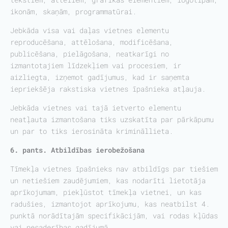
ikonām, skaņām, programmatūrai.
Jebkāda visa vai daļas vietnes elementu
reproducēšana, attēlošana, modificēšana,
publicēšana, pielāgošana, neatkarīgi no
izmantotajiem līdzekļiem vai procesiem, ir
aizliegta, izņemot gadījumus, kad ir saņemta
iepriekšēja rakstiska vietnes īpašnieka atļauja.
Jebkāda vietnes vai tajā ietverto elementu
neatļauta izmantošana tiks uzskatīta par pārkāpumu
un par to tiks ierosināta krimināllieta.
6. pants. Atbildības ierobežošana
Tīmekļa vietnes īpašnieks nav atbildīgs par tiešiem
un netiešiem zaudējumiem, kas nodarīti lietotāja
aprīkojumam, piekļūstot tīmekļa vietnei, un kas
radušies, izmantojot aprīkojumu, kas neatbilst 4.
punktā norādītajām specifikācijām, vai rodas kļūdas
vai nesaderības gadījumā.