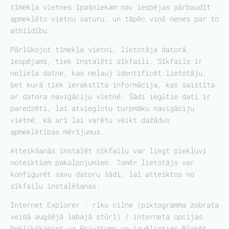
tīmekļa vietnes īpašniekam nav iespējas pārbaudīt
apmeklēto vietņu saturu, un tāpēc viņš nenes par to
atbildību.
Pārlūkojot tīmekļa vietni, lietotāja datorā,
iespējams, tiek instalēti sīkfaili. Sīkfails ir
neliela datne, kas neļauj identificēt lietotāju,
bet kurā tiek ierakstīta informācija, kas saistīta
ar datora navigāciju vietnē. Šādi iegūtie dati ir
paredzēti, lai atvieglotu turpmāku navigāciju
vietnē, kā arī lai varētu veikt dažādus
apmeklētības mērījumus.
Atteikšanās instalēt sīkfailu var liegt piekļuvi
noteiktiem pakalpojumiem. Tomēr lietotājs var
konfigurēt savu datoru šādi, lai atteiktos no
sīkfailu instalēšanas:
Internet Explorer : rīku cilne (piktogramma zobrata
veidā augšējā labajā stūrī) / interneta opcijas.
Noklikšķiniet uz Privātums un izvēlieties Bloķēt