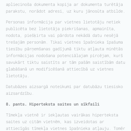
apliecinoša dokumenta kopija ar dokumenta turētāja
parakstu, norādot adresi, uz kuru jānosūta atbilde.
Personas informācija par vietnes lietotāju netiek
publicēta bez lietotāja piekrišanas, apmainīta,
nodota, piešķirta vai pārdota nekādā datu nesējā
trešajām personām. Tikai vietnes īpašnieka īpašuma
tiesību pārņemšanas gadījumā tiktu atļauta minētās
informācijas nodošana potenciālajam pircējam, kurš
savukārt tiktu saistīts ar tām pašām saistībām datu
glabāšanā un modificēšanā attiecībā uz vietnes
lietotāju.
Datubāzes aizsargā noteikumi par datubāzu tiesisko
aizsardzību.
8. pants. Hiperteksta saites un sīkfaili
Tīmekļa vietnē ir iekļautas vairākas hiperteksta
saites uz citām vietnēm, kas izveidotas ar
attiecīgās tīmekļa vietnes īpašnieka atļauju. Tomēr