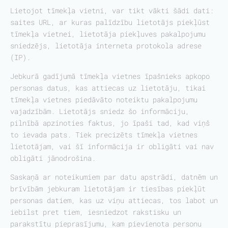
Lietojot tīmekļa vietni, var tikt vākti šādi dati:
saites URL, ar kuras palīdzību lietotājs piekļūst
tīmekļa vietnei, lietotāja piekļuves pakalpojumu
sniedzējs, lietotāja interneta protokola adrese
(IP).
Jebkurā gadījumā tīmekļa vietnes īpašnieks apkopo
personas datus, kas attiecas uz lietotāju, tikai
tīmekļa vietnes piedāvāto noteiktu pakalpojumu
vajadzībām. Lietotājs sniedz šo informāciju,
pilnībā apzinoties faktus, jo īpaši tad, kad viņš
to ievada pats. Tiek precizēts tīmekļa vietnes
lietotājam, vai šī informācija ir obligāti vai nav
obligāti jānodrošina.
Saskaņā ar noteikumiem par datu apstrādi, datnēm un
brīvībām jebkuram lietotājam ir tiesības piekļūt
personas datiem, kas uz viņu attiecas, tos labot un
iebilst pret tiem, iesniedzot rakstisku un
parakstītu pieprasījumu, kam pievienota personu