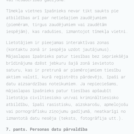
Tīmekļa vietnes īpašnieks nevar tikt saukts pie
atbildības arī par netiešajiem zaudējumiem
(piemēram, tirgus zaudējumiem vai zaudētām
iespējām), kas radušies, izmantojot tīmekļa vietni.
Lietotājiem ir pieejamas interaktīvas zonas
(kontaktu zonā ir iespēja uzdot jautājumus).
Mājaslapas īpašnieks patur tiesības bez iepriekšēja
brīdinājuma dzēst jebkuru šajā zonā ievietoto
saturu, kas ir pretrunā ar piemērojamiem tiesību
aktiem valstī, kurā reģistrēts pārdevējs, īpaši ar
datu aizsardzības noteikumiem. Ja nepieciešams,
mājaslapas īpašnieks patur tiesības apšaubīt
lietotāja civiltiesisko un/vai krimināltiesisko
atbildību, īpaši rasistisku, aizskarošu, apmelojošu
vai pornogrāfisku ziņojumu gadījumā, neatkarīgi no
izmantotā datu nesēja (teksts, fotogrāfija utt.).
7. pants. Personas datu pārvaldība