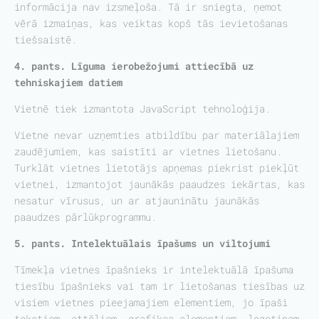
informācija nav izsmeļoša. Tā ir sniegta, ņemot
vērā izmaiņas, kas veiktas kopš tās ievietošanas
tiešsaistē.
4. pants. Līguma ierobežojumi attiecībā uz
tehniskajiem datiem
Vietnē tiek izmantota JavaScript tehnoloģija.
Vietne nevar uzņemties atbildību par materiālajiem
zaudējumiem, kas saistīti ar vietnes lietošanu.
Turklāt vietnes lietotājs apņemas piekrist piekļūt
vietnei, izmantojot jaunākās paaudzes iekārtas, kas
nesatur vīrusus, un ar atjauninātu jaunākās
paaudzes pārlūkprogrammu.
5. pants. Intelektuālais īpašums un viltojumi
Tīmekļa vietnes īpašnieks ir intelektuālā īpašuma
tiesību īpašnieks vai tam ir lietošanas tiesības uz
visiem vietnes pieejamajiem elementiem, jo īpaši
tekstiem, attēliem, grafikas elementiem, logotipam,