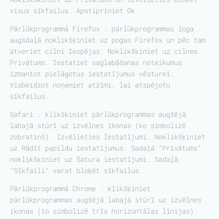
visus sīkfailus. Apstipriniet Ok.
Pārlūkprogrammā Firefox : pārlūkprogrammas loga
augšdaļā noklikšķiniet uz pogas Firefox un pēc tam
atveriet cilni Iespējas. Noklikšķiniet uz cilnes
Privātums. Iestatiet saglabāšanas noteikumus :
izmantot pielāgotus iestatījumus vēsturei.
Visbeidzot noņemiet atzīmi, lai atspējotu
sīkfailus.
Safari : klikšķiniet pārlūkprogrammas augšējā
labajā stūrī uz izvēlnes ikonas (ko simbolizē
zobratiņš). Izvēlieties Iestatījumi. Noklikšķiniet
uz Rādīt papildu iestatījumus. Sadaļā "Privātums"
noklikšķiniet uz Satura iestatījumi. Sadaļā
"Sīkfaili" varat bloķēt sīkfailus.
Pārlūkprogrammā Chrome : klikšķiniet
pārlūkprogrammas augšējā labajā stūrī uz izvēlnes
ikonas (to simbolizē trīs horizontālas līnijas).