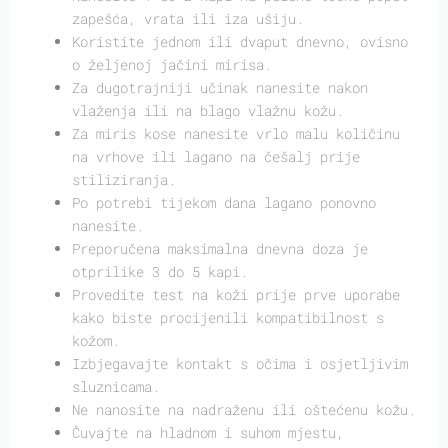
zapešća, vrata ili iza ušiju.
Koristite jednom ili dvaput dnevno, ovisno
o željenoj jačini mirisa.
Za dugotrajniji učinak nanesite nakon
vlaženja ili na blago vlažnu kožu.
Za miris kose nanesite vrlo malu količinu
na vrhove ili lagano na češalj prije
stiliziranja.
Po potrebi tijekom dana lagano ponovno
nanesite.
Preporučena maksimalna dnevna doza je
otprilike 3 do 5 kapi.
Provedite test na koži prije prve uporabe
kako biste procijenili kompatibilnost s
kožom.
Izbjegavajte kontakt s očima i osjetljivim
sluznicama.
Ne nanosite na nadraženu ili oštećenu kožu.
Čuvajte na hladnom i suhom mjestu,