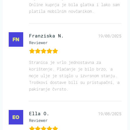
Online kupnja je bila glatka i lako sam
platila mobilnim novčanikom.
Franziska N.
19/08/2025
Reviewer
Stranica je vrlo jednostavna za
korištenje. Plaćanje je bilo brzo, a
moje ulje je stiglo u izvrsnom stanju.
Troškovi dostave bili su pristupačni, a
pakiranje čvrsto.
Ella O.
19/08/2025
Reviewer