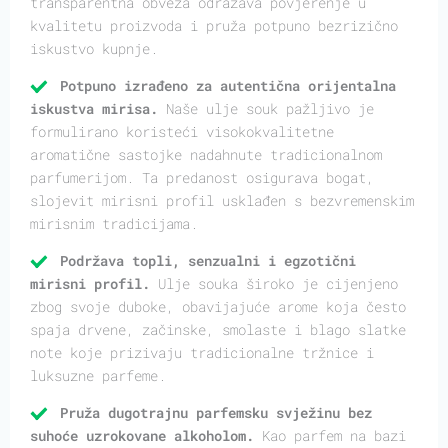
transparentna obveza odražava povjerenje u
kvalitetu proizvoda i pruža potpuno bezrizično
iskustvo kupnje.
Potpuno izrađeno za autentična orijentalna
iskustva mirisa.
Naše ulje souk pažljivo je
formulirano koristeći visokokvalitetne
aromatične sastojke nadahnute tradicionalnom
parfumerijom. Ta predanost osigurava bogat,
slojevit mirisni profil usklađen s bezvremenskim
mirisnim tradicijama.
Podržava topli, senzualni i egzotični
mirisni profil.
Ulje souka široko je cijenjeno
zbog svoje duboke, obavijajuće arome koja često
spaja drvene, začinske, smolaste i blago slatke
note koje prizivaju tradicionalne tržnice i
luksuzne parfeme.
Pruža dugotrajnu parfemsku svježinu bez
suhoće uzrokovane alkoholom.
Kao parfem na bazi