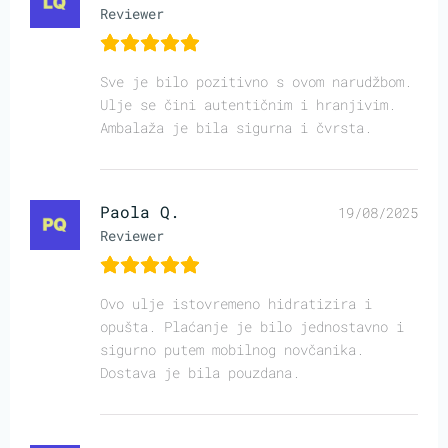
Reviewer
Sve je bilo pozitivno s ovom narudžbom.
Ulje se čini autentičnim i hranjivim.
Ambalaža je bila sigurna i čvrsta.
Paola Q.
19/08/2025
Reviewer
Ovo ulje istovremeno hidratizira i
opušta. Plaćanje je bilo jednostavno i
sigurno putem mobilnog novčanika.
Dostava je bila pouzdana.