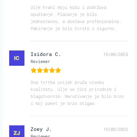
Ulje hrani moju kožu i podržava
opuštanje. Plaćanje je bilo
jednostavno, a dostava profesionalna.
Pakiranje je bilo čvrsto i sigurno.
Isidora C.
19/08/2025
Reviewer
Ova tvrtka uvijek pruža visoku
kvalitetu. Ulje se čini prirodnim i
blagotvornim. Naručivanje je bilo brzo
i moj paket je brzo stigao.
Zoey J.
19/08/2025
Reviewer