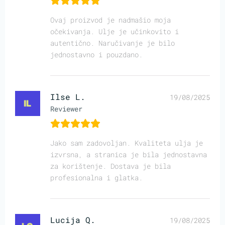
Ovaj proizvod je nadmašio moja
očekivanja. Ulje je učinkovito i
autentično. Naručivanje je bilo
jednostavno i pouzdano.
Ilse L.
19/08/2025
Reviewer
Jako sam zadovoljan. Kvaliteta ulja je
izvrsna, a stranica je bila jednostavna
za korištenje. Dostava je bila
profesionalna i glatka.
Lucija Q.
19/08/2025