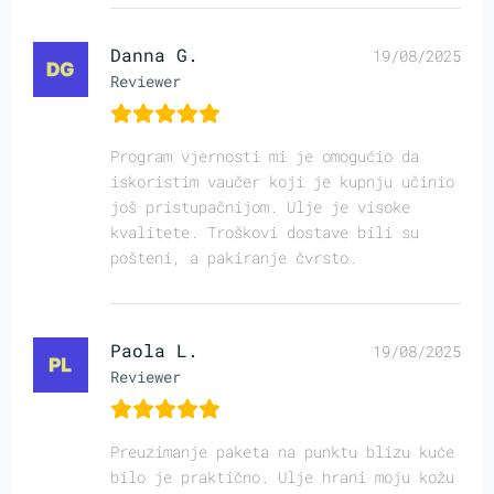
Danna G.
19/08/2025
Reviewer
Program vjernosti mi je omogućio da
iskoristim vaučer koji je kupnju učinio
još pristupačnijom. Ulje je visoke
kvalitete. Troškovi dostave bili su
pošteni, a pakiranje čvrsto.
Paola L.
19/08/2025
Reviewer
Preuzimanje paketa na punktu blizu kuće
bilo je praktično. Ulje hrani moju kožu