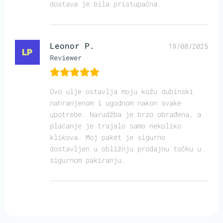
dostava je bila pristupačna.
Leonor P.
19/08/2025
Reviewer
Ovo ulje ostavlja moju kožu dubinski
nahranjenom i ugodnom nakon svake
upotrebe. Narudžba je brzo obrađena, a
plaćanje je trajalo samo nekoliko
klikova. Moj paket je sigurno
dostavljen u obližnju prodajnu točku u
sigurnom pakiranju.