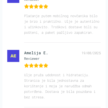
Plaćanje putem mobilnog novčanika bilo
je brzo i praktično. Ulje je autentično
i učinkovito. Troškovi dostave bili su
pošteni, a paket pažljivo zapakiran.
Amelija E.
19/08/2025
Reviewer
Ulje pruža udobnost i hidrataciju.
Stranica je bila jednostavna za
korištenje i moja je narudžba odmah
potvrđena. Dostava je bila pouzdana i
bez stresa.