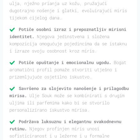
ulja, nježno prianja uz kožu, pružajući
dugotrajno nošenje i glatki, evoluirajući miris
tijekom cijelog dana.
Potiče osobni izraz i prepoznatljiv mirisni
identitet.
Njegova jedinstvena i složena
kompozicija omogućuje pojedincima da se istaknu
i izraze svoju osobnost kroz miris.
Potiče opuštanje i emocionalnu ugodu.
Bogat
aromatični profil pomaže stvoriti utješno i
prizemljujuće osjetilno iskustvo.
Savršeno za slojevito nanošenje i prilagodbu
mirisa.
Ulje Souk može se kombinirati s drugim
uljima ili parfemima kako bi se stvorilo
personalizirano iskustvo mirisa.
Podržava luksuznu i elegantnu svakodnevnu
rutinu.
Njegov profinjen miris unosi
sofisticiranost i u ležerne i u formalne