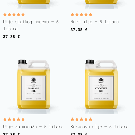
Rated
Rated
Ulje slatkog badema – 5
Neem ulje – 5 litara
5.00
5.00
out of 5
out of 5
litara
37.38
€
37.38
€
Rated
Rated
Ulje za masažu – 5 litara
Kokosovo ulje – 5 litara
5.00
5.00
out of 5
out of 5
37.38
€
37.38
€