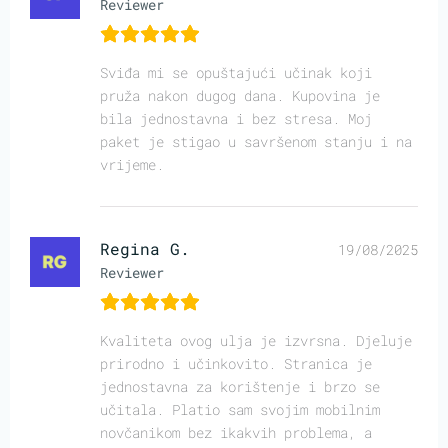
Reviewer
Sviđa mi se opuštajući učinak koji
pruža nakon dugog dana. Kupovina je
bila jednostavna i bez stresa. Moj
paket je stigao u savršenom stanju i na
vrijeme.
Regina G.
19/08/2025
Reviewer
Kvaliteta ovog ulja je izvrsna. Djeluje
prirodno i učinkovito. Stranica je
jednostavna za korištenje i brzo se
učitala. Platio sam svojim mobilnim
novčanikom bez ikakvih problema, a