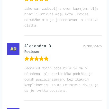
Jako sam zadovoljna ovom kupnjom. Ulje
hrani i umiruje moju kožu. Proces
narudžbe bio je jednostavan, a dostava
glatka.
Alejandra D.
19/08/2025
Reviewer
Jedna od mojih boca bila je malo
oštećena, ali korisnička podrška je
odmah poslala zamjenu bez ikakvih
komplikacija. To me umiruje i dokazuje
da je tvrtka pouzdana.