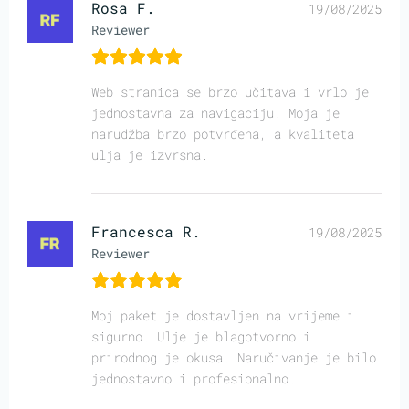
Rosa F.
19/08/2025
Reviewer
Web stranica se brzo učitava i vrlo je
jednostavna za navigaciju. Moja je
narudžba brzo potvrđena, a kvaliteta
ulja je izvrsna.
Francesca R.
19/08/2025
Reviewer
Moj paket je dostavljen na vrijeme i
sigurno. Ulje je blagotvorno i
prirodnog je okusa. Naručivanje je bilo
jednostavno i profesionalno.