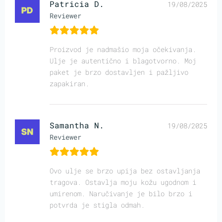
Patricia D.
19/08/2025
Reviewer
Proizvod je nadmašio moja očekivanja.
Ulje je autentično i blagotvorno. Moj
paket je brzo dostavljen i pažljivo
zapakiran.
Samantha N.
19/08/2025
Reviewer
Ovo ulje se brzo upija bez ostavljanja
tragova. Ostavlja moju kožu ugodnom i
umirenom. Naručivanje je bilo brzo i
potvrda je stigla odmah.