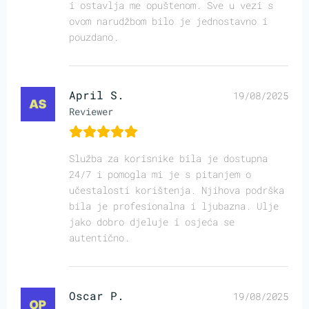
i ostavlja me opuštenom. Sve u vezi s
ovom narudžbom bilo je jednostavno i
pouzdano.
April S.
19/08/2025
Reviewer
Služba za korisnike bila je dostupna
24/7 i pomogla mi je s pitanjem o
učestalosti korištenja. Njihova podrška
bila je profesionalna i ljubazna. Ulje
jako dobro djeluje i osjeća se
autentično.
Oscar P.
19/08/2025