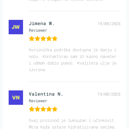
Jimena W.
19/08/2025
Reviewer
Korisnička podrška dostupna je danju i
noću. Kontaktirao sam ih kasno navečer
i odmah dobio pomoć. Kvaliteta ulja je
izvrsna.
Valentina N.
19/08/2025
Reviewer
Ovaj proizvod je luksuzan i učinkovit.
Moja koža ostaje hidratizirana satima.