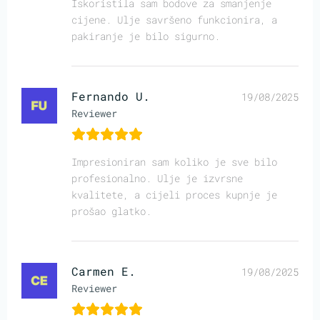
Iskoristila sam bodove za smanjenje
cijene. Ulje savršeno funkcionira, a
pakiranje je bilo sigurno.
Fernando U.
19/08/2025
Reviewer
Impresioniran sam koliko je sve bilo
profesionalno. Ulje je izvrsne
kvalitete, a cijeli proces kupnje je
prošao glatko.
Carmen E.
19/08/2025
Reviewer