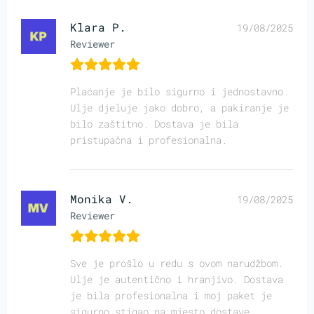
Klara P.
19/08/2025
Reviewer
Plaćanje je bilo sigurno i jednostavno.
Ulje djeluje jako dobro, a pakiranje je
bilo zaštitno. Dostava je bila
pristupačna i profesionalna.
Monika V.
19/08/2025
Reviewer
Sve je prošlo u redu s ovom narudžbom.
Ulje je autentično i hranjivo. Dostava
je bila profesionalna i moj paket je
sigurno stigao na mjesto dostave.