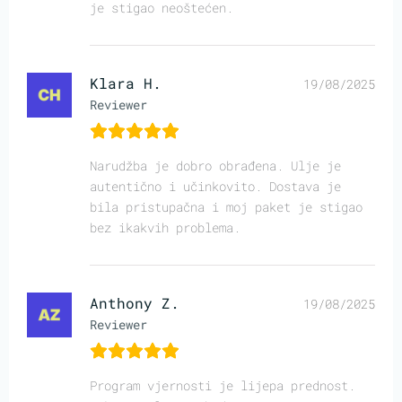
je stigao neoštećen.
Klara H.
19/08/2025
Reviewer
Narudžba je dobro obrađena. Ulje je
autentično i učinkovito. Dostava je
bila pristupačna i moj paket je stigao
bez ikakvih problema.
Anthony Z.
19/08/2025
Reviewer
Program vjernosti je lijepa prednost.