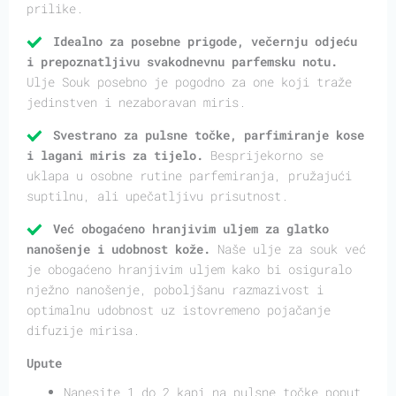
prilike.
Idealno za posebne prigode, večernju odjeću
i prepoznatljivu svakodnevnu parfemsku notu.
Ulje Souk posebno je pogodno za one koji traže
jedinstven i nezaboravan miris.
Svestrano za pulsne točke, parfimiranje kose
i lagani miris za tijelo.
Besprijekorno se
uklapa u osobne rutine parfemiranja, pružajući
suptilnu, ali upečatljivu prisutnost.
Već obogaćeno hranjivim uljem za glatko
nanošenje i udobnost kože.
Naše ulje za souk već
je obogaćeno hranjivim uljem kako bi osiguralo
nježno nanošenje, poboljšanu razmazivost i
optimalnu udobnost uz istovremeno pojačanje
difuzije mirisa.
Upute
Nanesite 1 do 2 kapi na pulsne točke poput