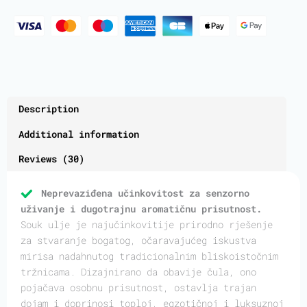
Description
Additional information
Reviews (30)
Neprevaziđena učinkovitost za senzorno
uživanje i dugotrajnu aromatičnu prisutnost.
Souk ulje je najučinkovitije prirodno rješenje
za stvaranje bogatog, očaravajućeg iskustva
mirisa nadahnutog tradicionalnim bliskoistočnim
tržnicama. Dizajnirano da obavije čula, ono
pojačava osobnu prisutnost, ostavlja trajan
dojam i doprinosi toploj, egzotičnoj i luksuznoj