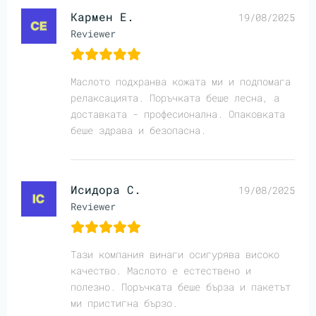
Кармен Е.
19/08/2025
Reviewer
Маслото подхранва кожата ми и подпомага
релаксацията. Поръчката беше лесна, а
доставката - професионална. Опаковката
беше здрава и безопасна.
Исидора С.
19/08/2025
Reviewer
Тази компания винаги осигурява високо
качество. Маслото е естествено и
полезно. Поръчката беше бърза и пакетът
ми пристигна бързо.