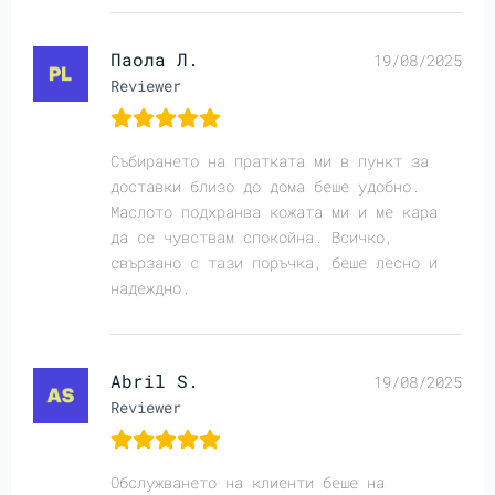
Паола Л.
19/08/2025
Reviewer
Събирането на пратката ми в пункт за
доставки близо до дома беше удобно.
Маслото подхранва кожата ми и ме кара
да се чувствам спокойна. Всичко,
свързано с тази поръчка, беше лесно и
надеждно.
Abril S.
19/08/2025
Reviewer
Обслужването на клиенти беше на