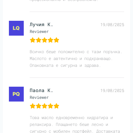
Лучия К.
19/08/2025
Reviewer
Всичко беше положително с тази поръчка.
Маслото е автентично и подхранващо.
Опаковката е сигурна и здрава.
Паола К.
19/08/2025
Reviewer
Това масло едновременно хидратира и
релаксира. Плащането беше лесно и
сигурно с мобилен портфейл. Доставката