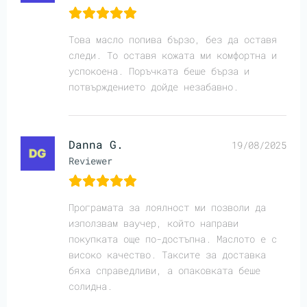
Това масло попива бързо, без да оставя
следи. То оставя кожата ми комфортна и
успокоена. Поръчката беше бърза и
потвърждението дойде незабавно.
Danna G.
19/08/2025
Reviewer
Програмата за лоялност ми позволи да
използвам ваучер, който направи
покупката още по-достъпна. Маслото е с
високо качество. Таксите за доставка
бяха справедливи, а опаковката беше
солидна.