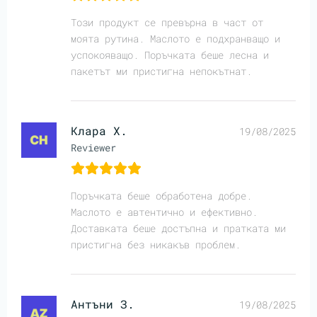
Този продукт се превърна в част от
моята рутина. Маслото е подхранващо и
успокояващо. Поръчката беше лесна и
пакетът ми пристигна непокътнат.
Клара Х.
19/08/2025
Reviewer
Поръчката беше обработена добре.
Маслото е автентично и ефективно.
Доставката беше достъпна и пратката ми
пристигна без никакъв проблем.
Антъни З.
19/08/2025