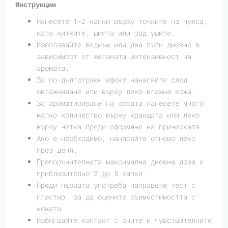
Инструкции
Нанесете 1-2 капки върху точките на пулса,
като китките, шията или зад ушите.
Използвайте веднъж или два пъти дневно в
зависимост от желаната интензивност на
аромата.
За по-дълготраен ефект нанасяйте след
овлажняване или върху леко влажна кожа.
За ароматизиране на косата нанесете много
малко количество върху краищата или леко
върху четка преди оформяне на прическата.
Ако е необходимо, нанасяйте отново леко
през деня.
Препоръчителната максимална дневна доза е
приблизително 3 до 5 капки.
Преди първата употреба направете тест с
пластир, за да оцените съвместимостта с
кожата.
Избягвайте контакт с очите и чувствителните