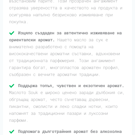
възстановим парите. Този прозрачен ангажимент
отразява увереността в качеството на продукта и
осигурява напълно безрисково изживяване при
покупка.
Изцяло създаден за автентично изживяване на
ориенталски аромат.
Нашето масло за сук е
внимателно разработено с помощта на
висококачествени ароматни съставки, вдъхновени
от традиционната парфюмерия. Този ангажимент
гарантира богат, многопластов ароматен профил,
съобразен с вечните ароматни традиции.
Поддържа топъл, чувствен и екзотичен аромат.
Маслото Souk е широко ценено заради дълбокия си,
обгръщащ аромат, често съчетаващ дървесни,
пикантни, смолисти и леко сладки нотки, които
напомнят за традиционни пазари и луксозни
парфюми.
Подпомага дълготрайния аромат без алкохолна