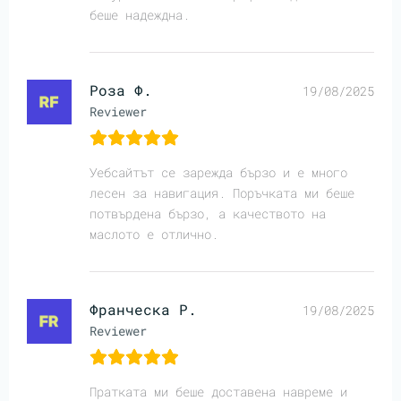
беше надеждна.
Роза Ф.
19/08/2025
Reviewer
Уебсайтът се зарежда бързо и е много
лесен за навигация. Поръчката ми беше
потвърдена бързо, а качеството на
маслото е отлично.
Франческа Р.
19/08/2025
Reviewer
Пратката ми беше доставена навреме и