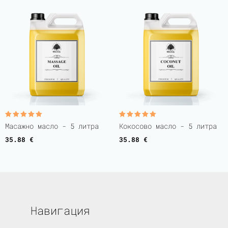
Оценено с
Оценено с
Масажно масло - 5 литра
Кокосово масло - 5 литра
5.00
5.00
от 5
от 5
35.88
€
35.88
€
Навигация