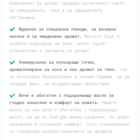
Изисканият му аромат придава изтънченост както
на ежедневната, така и на официалната
обстановка.
Идеален за специални поводи, за вечерно
носене и за ежедневен аромат.
Маслото Souk е
особено подходящо за тези, които търсят
отличителен и запомнящ се аромат.
Универсален за пулсиращи точки,
ароматизиране на коса и лек аромат за тяло.
Той
се интегрира безпроблемно в личния парфюм, за да
придаде фино, но въздействащо присъствие.
Вече е обогатен с подхранващо масло за
гладко нанасяне и комфорт на кожата.
Нашето
масло за сук вече е обогатено с подхранващо
масло, за да се осигури нежно нанасяне, по-добро
разнасяне и оптимален комфорт, като същевременно
се подобрява разпространението на аромата.