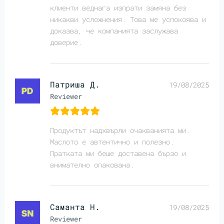
клиенти веднага изпрати замяна без
никакви усложнения. Това ме успокоява и
доказва, че компанията заслужава
доверие.
Патриша Д.
19/08/2025
Reviewer
Продуктът надхвърли очакванията ми.
Маслото е автентично и полезно.
Пратката ми беше доставена бързо и
внимателно опакована.
Саманта Н.
19/08/2025
Reviewer