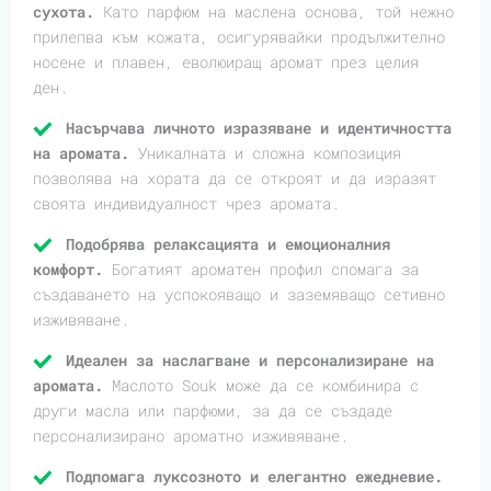
сухота.
Като парфюм на маслена основа, той нежно
прилепва към кожата, осигурявайки продължително
носене и плавен, еволюиращ аромат през целия
ден.
Насърчава личното изразяване и идентичността
на аромата.
Уникалната и сложна композиция
позволява на хората да се откроят и да изразят
своята индивидуалност чрез аромата.
Подобрява релаксацията и емоционалния
комфорт.
Богатият ароматен профил спомага за
създаването на успокояващо и заземяващо сетивно
изживяване.
Идеален за наслагване и персонализиране на
аромата.
Маслото Souk може да се комбинира с
други масла или парфюми, за да се създаде
персонализирано ароматно изживяване.
Подпомага луксозното и елегантно ежедневие.