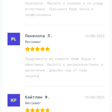
безопасно. Маслото е полезно и се усеща
естествено. Поръчката беше лесна и
професионална.
Пенелопа Л.
19/08/2025
Reviewer
Поддръжката на клиенти беше бърза и
ефективна. Маслото е висококачествено и
автентично. Доволен съм от тази
покупка.
Кайтлин Ф.
19/08/2025
Reviewer