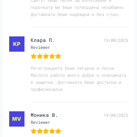
Сайтът беше лесен за използване и
поръчката ми беше потвърдена незабавно.
Доставката беше надеждна и без стрес.
Клара П.
19/08/2025
Reviewer
Регистрацията беше сигурна и лесна.
Маслото работи много добре и опаковката
е защитна. Доставката беше достъпна и
професионална.
Моника В.
19/08/2025
Reviewer