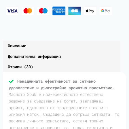
Описание
Допълнителна информация
Отзиви (30)
Ненадмината ефективност за сетивно
удоволствие и дълготрайно ароматно присъствие.
Маслото Souk е най-ефективното естествено
решение за създаване на богат, завладяващ
аромат, вдъхновен от традиционните пазари в
Близкия изток. Създадено да обгръща сетивата, то
засилва личното присъствие, оставя трайно
впечатление и допринася за топла, екзотична и