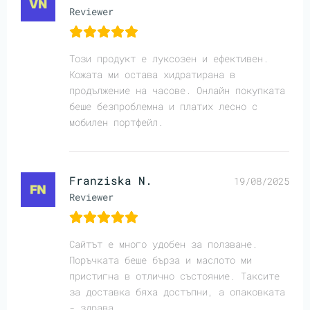
Reviewer
Този продукт е луксозен и ефективен.
Кожата ми остава хидратирана в
продължение на часове. Онлайн покупката
беше безпроблемна и платих лесно с
мобилен портфейл.
Franziska N.
19/08/2025
Reviewer
Сайтът е много удобен за ползване.
Поръчката беше бърза и маслото ми
пристигна в отлично състояние. Таксите
за доставка бяха достъпни, а опаковката
- здрава.