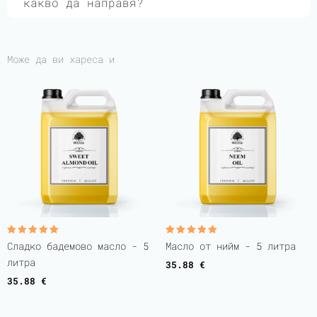
какво да направя?
Може да ви хареса и
Оценено с
Оценено с
Сладко бадемово масло - 5
Масло от нийм - 5 литра
5.00
5.00
от 5
от 5
литра
35.88
€
35.88
€