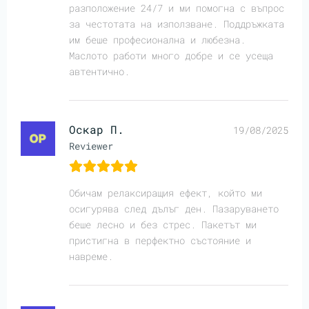
разположение 24/7 и ми помогна с въпрос
за честотата на използване. Поддръжката
им беше професионална и любезна.
Маслото работи много добре и се усеща
автентично.
Оскар П.
19/08/2025
Reviewer
Обичам релаксиращия ефект, който ми
осигурява след дълъг ден. Пазаруването
беше лесно и без стрес. Пакетът ми
пристигна в перфектно състояние и
навреме.