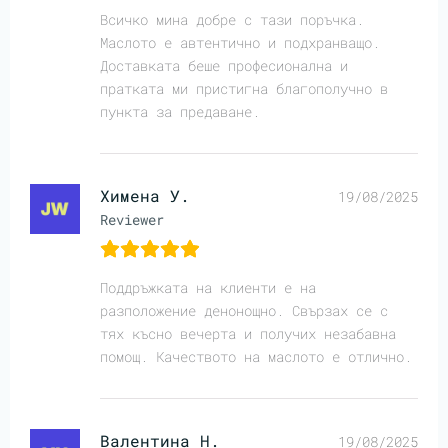
Всичко мина добре с тази поръчка.
Маслото е автентично и подхранващо.
Доставката беше професионална и
пратката ми пристигна благополучно в
пункта за предаване.
Химена У.
19/08/2025
Reviewer
Поддръжката на клиенти е на
разположение денонощно. Свързах се с
тях късно вечерта и получих незабавна
помощ. Качеството на маслото е отлично.
Валентина Н.
19/08/2025