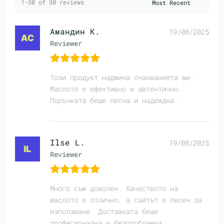
1-30 of 30 reviews
Амандин К.
19/08/2025
Reviewer
Този продукт надмина очакванията ми.
Маслото е ефективно и автентично.
Поръчката беше лесна и надеждна.
Ilse L.
19/08/2025
Reviewer
Много съм доволен. Качеството на
маслото е отлично, а сайтът е лесен за
използване. Доставката беше
професионална и безпроблемна.