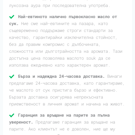
луксозна аура при последователна употреба.
Най-евтиното налично първокласно масло от
сук.
Ние сме най-евтините на пазара, като
същевременно поддържаме строги стандарти за
качество, гарантирайки изключителна стойност,
без да правим компромис с дълбочината,
сложността или дълготрайността на аромата. Тази
достъпна цена позволява маслото souk да се
използва ежедневно като характерен аромат.
Бърза и надеждна 24-часова доставка.
Винаги
предлагаме 24-часова доставка, като гарантираме,
че маслото от сук пристига бързо и ефективно.
Бързата доставка осигурява непрекъсната
приемственост в личния аромат и начина на живот.
Гаранция за връщане на парите за пълна
увереност.
Предлагаме гаранция за връщане на
парите. Ако клиентът не е доволен, ние ще му