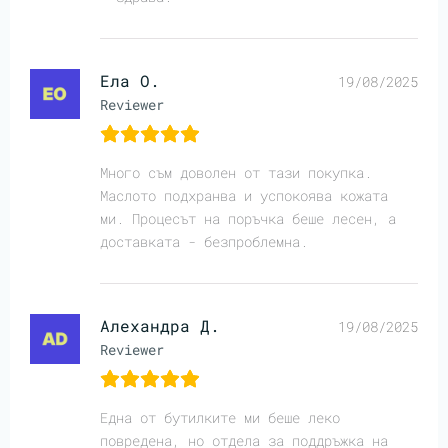
Ела О.
19/08/2025
Reviewer
Много съм доволен от тази покупка.
Маслото подхранва и успокоява кожата
ми. Процесът на поръчка беше лесен, а
доставката - безпроблемна.
Алехандра Д.
19/08/2025
Reviewer
Една от бутилките ми беше леко
повредена, но отдела за поддръжка на