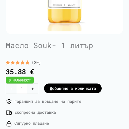
Масло Souk- 1 литър
(30)
Оценен
30
35.88
€
5.00
от 5,
базирано
В НАЛИЧНОСТ
на
потребителски
количество
Добавяне в количката
-
+
оценки
за
Souk
Гаранция за връщане на парите
Oil
Експресна доставка
-
1
Сигурно плащане
Liter