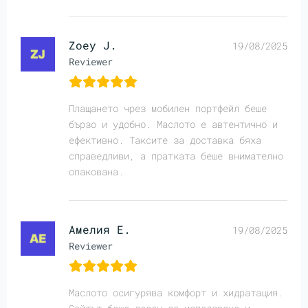
Zoey J.
19/08/2025
Reviewer
Плащането чрез мобилен портфейл беше
бързо и удобно. Маслото е автентично и
ефективно. Таксите за доставка бяха
справедливи, а пратката беше внимателно
опакована.
Амелия Е.
19/08/2025
Reviewer
Маслото осигурява комфорт и хидратация.