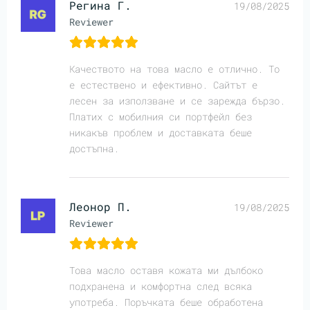
Регина Г.
19/08/2025
Reviewer
Качеството на това масло е отлично. То
е естествено и ефективно. Сайтът е
лесен за използване и се зарежда бързо.
Платих с мобилния си портфейл без
никакъв проблем и доставката беше
достъпна.
Леонор П.
19/08/2025
Reviewer
Това масло оставя кожата ми дълбоко
подхранена и комфортна след всяка
употреба. Поръчката беше обработена