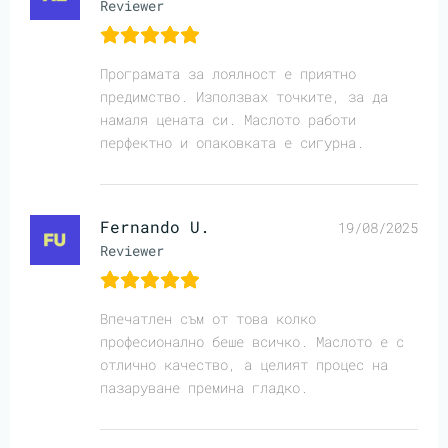
Reviewer
Програмата за лоялност е приятно
предимство. Използвах точките, за да
намаля цената си. Маслото работи
перфектно и опаковката е сигурна.
Fernando U.
19/08/2025
Reviewer
Впечатлен съм от това колко
професионално беше всичко. Маслото е с
отлично качество, а целият процес на
пазаруване премина гладко.