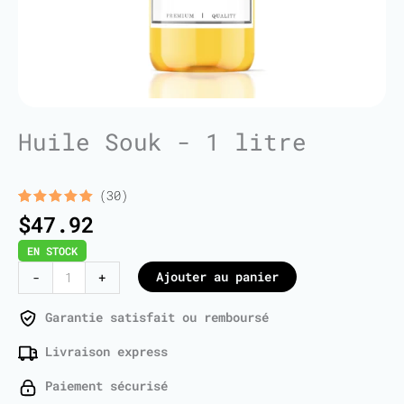
Huile Souk - 1 litre
(30)
Noté
30
5.00
$
47.92
sur 5
basé sur
EN STOCK
notations
client
quantité
Ajouter au panier
-
+
de
Souk
Garantie satisfait ou remboursé
Oil
Livraison express
-
1
Paiement sécurisé
Liter