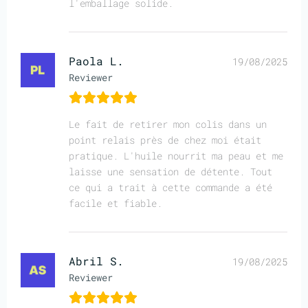
l'emballage solide.
Paola L.
19/08/2025
Reviewer
Le fait de retirer mon colis dans un
point relais près de chez moi était
pratique. L'huile nourrit ma peau et me
laisse une sensation de détente. Tout
ce qui a trait à cette commande a été
facile et fiable.
Abril S.
19/08/2025
Reviewer