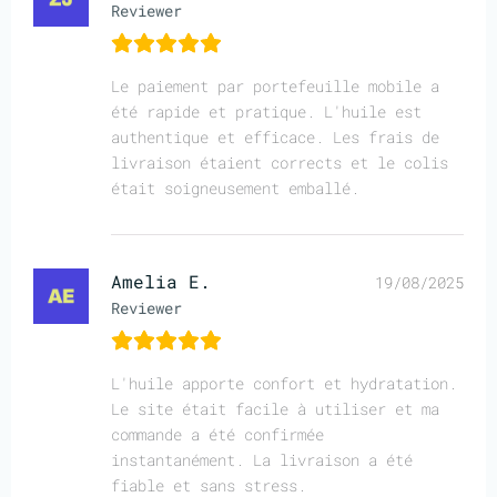
Reviewer
Le paiement par portefeuille mobile a
été rapide et pratique. L'huile est
authentique et efficace. Les frais de
livraison étaient corrects et le colis
était soigneusement emballé.
Amelia E.
19/08/2025
Reviewer
L'huile apporte confort et hydratation.
Le site était facile à utiliser et ma
commande a été confirmée
instantanément. La livraison a été
fiable et sans stress.