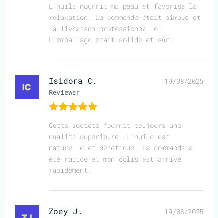
L'huile nourrit ma peau et favorise la
relaxation. La commande était simple et
la livraison professionnelle.
L'emballage était solide et sûr.
Isidora C.
19/08/2025
Reviewer
Cette société fournit toujours une
qualité supérieure. L'huile est
naturelle et bénéfique. La commande a
été rapide et mon colis est arrivé
rapidement.
Zoey J.
19/08/2025