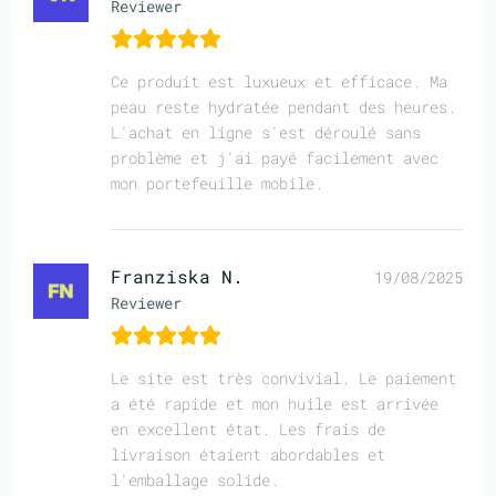
Reviewer
Ce produit est luxueux et efficace. Ma
peau reste hydratée pendant des heures.
L'achat en ligne s'est déroulé sans
problème et j'ai payé facilement avec
mon portefeuille mobile.
Franziska N.
19/08/2025
Reviewer
Le site est très convivial. Le paiement
a été rapide et mon huile est arrivée
en excellent état. Les frais de
livraison étaient abordables et
l'emballage solide.