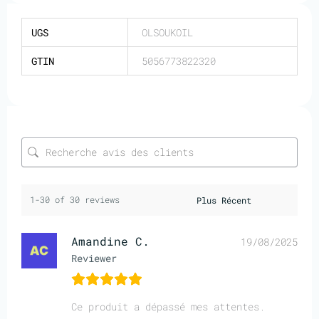
UGS
OLSOUKOIL
GTIN
5056773822320
1-30 of 30 reviews
Amandine C.
19/08/2025
Reviewer
Ce produit a dépassé mes attentes.