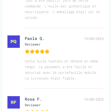
Tout a été positif lors de cette
commande. L'huile est authentique et
nourrissante. L'emballage était sûr et
solide.
Paola Q.
19/08/2025
Reviewer
Cette huile hydrate et détend en même
temps. Le paiement a été facile et
sécurisé avec le portefeuille mobile.
La livraison était fiable.
Rosa F.
19/08/2025
Reviewer