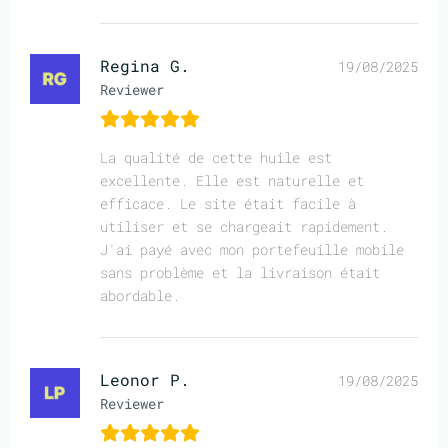
Regina G.
19/08/2025
Reviewer
La qualité de cette huile est
excellente. Elle est naturelle et
efficace. Le site était facile à
utiliser et se chargeait rapidement.
J'ai payé avec mon portefeuille mobile
sans problème et la livraison était
abordable.
Leonor P.
19/08/2025
Reviewer