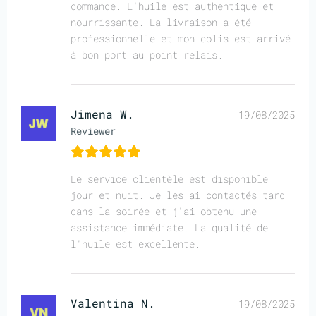
commande. L'huile est authentique et
nourrissante. La livraison a été
professionnelle et mon colis est arrivé
à bon port au point relais.
Jimena W.
19/08/2025
Reviewer
Le service clientèle est disponible
jour et nuit. Je les ai contactés tard
dans la soirée et j'ai obtenu une
assistance immédiate. La qualité de
l'huile est excellente.
Valentina N.
19/08/2025