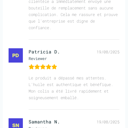
clientèle a immédiatement envoyé une
bouteille de remplacement sans aucune
complication. Cela me rassure et prouve
que l'entreprise est digne de
confiance.
Patricia D.
19/08/2025
Reviewer
Le produit a dépassé mes attentes.
L'huile est authentique et bénéfique.
Mon colis a été livré rapidement et
soigneusement emballé.
Samantha N.
19/08/2025