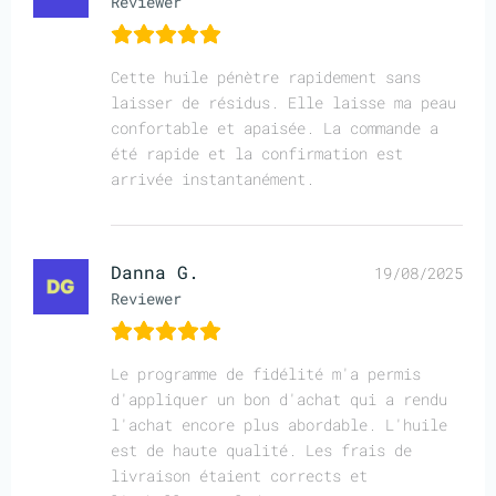
Reviewer
Cette huile pénètre rapidement sans
laisser de résidus. Elle laisse ma peau
confortable et apaisée. La commande a
été rapide et la confirmation est
arrivée instantanément.
Danna G.
19/08/2025
Reviewer
Le programme de fidélité m'a permis
d'appliquer un bon d'achat qui a rendu
l'achat encore plus abordable. L'huile
est de haute qualité. Les frais de
livraison étaient corrects et